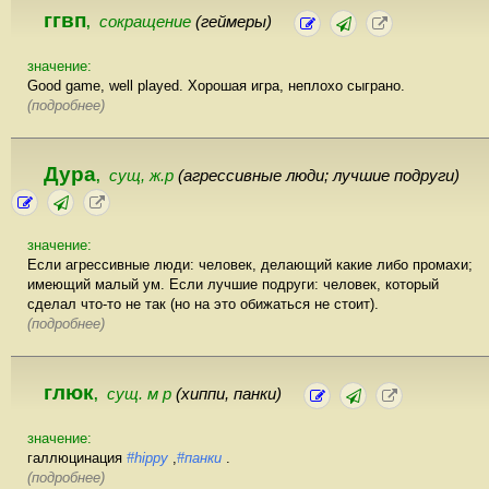
ггвп
сокращение
(геймеры)
,
значение:
Good game, well played. Хорошая игра, неплохо сыграно.
(подробнее)
Дура
сущ, ж.р
(агрессивные люди; лучшие подруги)
,
значение:
Если агрессивные люди: человек, делающий какие либо промахи;
имеющий малый ум. Если лучшие подруги: человек, который
сделал что-то не так (но на это обижаться не стоит).
(подробнее)
глюк
сущ. м р
(хиппи, панки)
,
значение:
галлюцинация
#hippy
,
#панки
.
(подробнее)