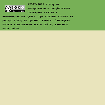
©2012-2021 slang.su.
Копирование и републикация
словарных статей в
некоммерческих целях, при условии ссылки на
ресурс slang.su приветствуется. Запрещено
полное копирование всего сайта, внешнего
вида сайта.