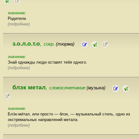
значение:
Родители.
(подробнее)
з.о.л.о.т.о
сокр.
(тюрма)
,
значение:
Знай однажды люди оставят тебя одного.
(подробнее)
блэк метал
словосочетание
(музыка)
,
значение:
Блэ́к-ме́тал, или просто — блэк, — музыкальный стиль, одно из
экстремальных направлений метала.
(подробнее)