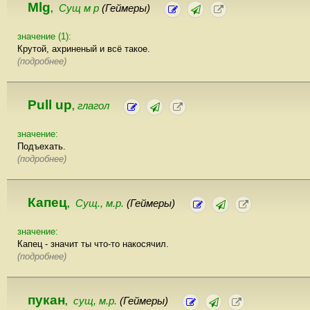
Mlg
Сущ м р
(Геймеры)
,
значение (1):
Крутой, ахриненый и всё такое.
(подробнее)
Pull up
глагол
,
значение:
Подъехать.
(подробнее)
Капец
Сущ., м.р.
(Геймеры)
,
значение:
Капец - значит ты что-то накосячил.
(подробнее)
пукан
сущ, м.р.
(Геймеры)
,