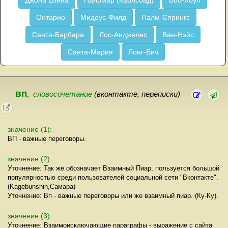
Джона Вэйна
Паломар (Карлсбад)
Боб-Хоуп
Онтарио
Мидоус-Филд
Палм-Спрингс
Санта-Барбара
Лос-Анджелес
Ван-Нэйс
Санта-Мария
Лонг-Бич
вп
,
словосочетание
(вконтакте, переписки)
значение (1):
ВП - важные переговоры.
значение (2):
Уточнение: Так же обозначает Взаимный Пиар, пользуется большой
популярностью среди пользователей социальной сети "Вконтакте".
(Kagebunshin,Самара)
Уточнение: Вп - важные переговоры или же взаимный пиар. (Ку-Ку).
значение (3):
Уточнение: Взаимоисключающие параграфы - выражение с сайта