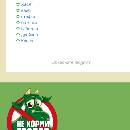
Хасл
вайб
стафф
батявка
Габелла
дрейнер
Капец
Обьясните людям?