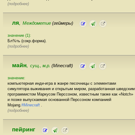
(подробнее)
ля
Междометие
(геймеры)
,
значение (1):
Бл%ть (сокр.форма).
(подробнее)
майн
сущ., м.р.
(Minecraft)
,
значение:
компьютерная инди-игра в жанре песочницы с элементами
симулятора выживания и открытым миром, разработанная шведским
программистом Маркусом Перссоном, известным также как «Notch»
и позже выпускаемая основанной Перссоном компанией
Mojang.
#Minecraft
.
(подробнее)
пейринг