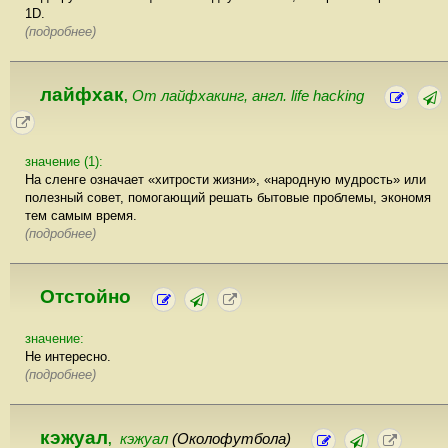
1D.
(подробнее)
лайфхак
От лайфхакинг, англ. life hacking
,
значение (1):
На сленге означает «хитрости жизни», «народную мудрость» или
полезный совет, помогающий решать бытовые проблемы, экономя
тем самым время.
(подробнее)
Отстойно
значение:
Не интересно.
(подробнее)
кэжуал
кэжуал
(Околофутбола)
,