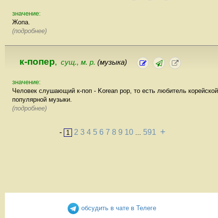
значение:
Жопа.
(подробнее)
к-попер
сущ., м. р.
(музыка)
,
значение:
Человек слушающий к-поп - Korean pop, то есть любитель корейской
популярной музыки.
(подробнее)
+
-
2
3
4
5
6
7
8
9
10
591
1
...
обсудить в чате в Телеге