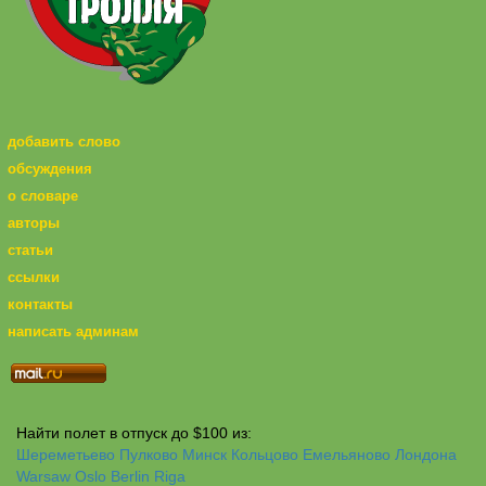
добавить слово
обсуждения
о словаре
авторы
статьи
ссылки
контакты
написать админам
Найти полет в отпуск до $100 из:
Шереметьево
Пулково
Минск
Кольцово
Емельяново
Лондона
Warsaw
Oslo
Berlin
Riga