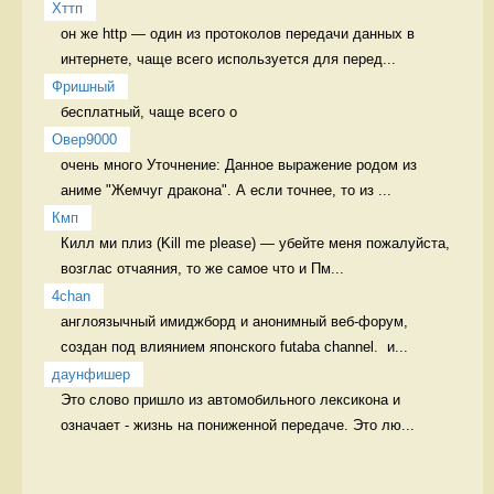
Хттп
он же http — один из протоколов передачи данных в 
интернете, чаще всего используется для перед...
Фришный
бесплатный, чаще всего о 
Овер9000
очень много Уточнение: Данное выражение родом из 
аниме "Жемчуг дракона". А если точнее, то из ...
Кмп
Килл ми плиз (Kill me please) — убейте меня пожалуйста, 
возглас отчаяния, то же самое что и Пм...
4chan
англоязычный имиджборд и анонимный веб-форум, 
создан под влиянием японского futaba channel.  и...
даунфишер
Это слово пришло из автомобильного лексикона и 
означает - жизнь на пониженной передаче. Это лю...