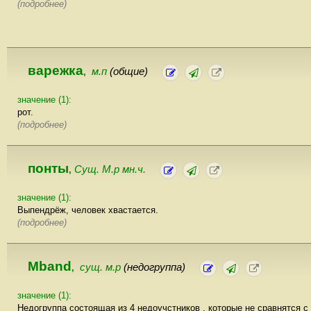
(подробнее)
варежка
м.п
(общие)
,
значение (1):
рот.
(подробнее)
понты
Сущ. М.р мн.ч.
,
значение (1):
Выпендрёж, человек хвастается.
(подробнее)
Mband
сущ. м.р
(недогруппа)
,
значение (1):
Недогруппа состоящая из 4 недоучстников , которые не сравнятся с