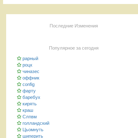
Последние Изменения
Популярное за сегодня
рарный
роцк
чиназес
оффник
config
фарту
баребух
кирять
краш
Слпвм
голландский
Цьомнуть
шиперить