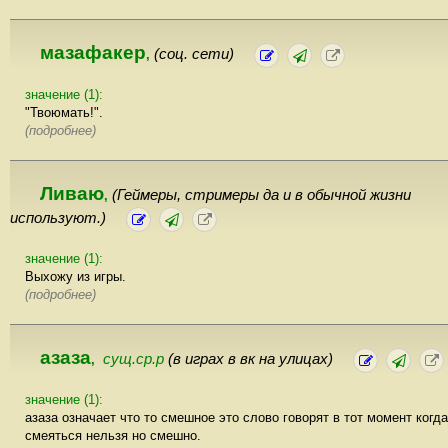
мазафакер
(соц. сети)
,
значение (1):
"Твоюмать!".
(подробнее)
Ливаю
(Геймеры, стримеры да и в обычной жизни
,
используют.)
значение (1):
Выхожу из игры.
(подробнее)
азаза
сущ.ср.р
(в играх в вк на улицах)
,
значение (1):
азаза означает что то смешное это слово говорят в тот момент когда
смеяться нельзя но смешно.