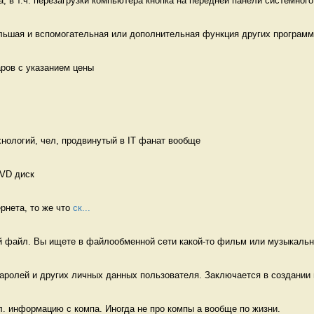
, в т.ч. перезагрузки компьютера кнопка на передней панели системного 
льшая и вспомогательная или дополнительная функция других программ
аров с указанием цены 
нологий, чел, продвинутый в IT фанат вообще
VD диск 
рнета, то же что 
ск...
файл. Вы ищете в файлообменной сети какой-то фильм или музыкальну
аролей и других личных данных пользователя. Заключается в создании 
л. информацию с компа. Иногда не про компы а вообще по жизни. 