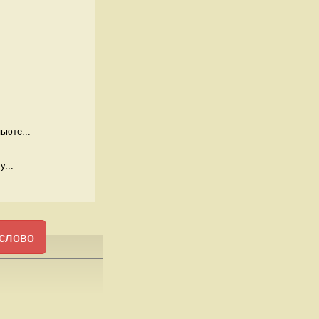
..
ьюте...
...
слово