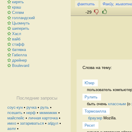
кирять
фактить
Факйу, жывотна
краш
-29
Слпвм
голландский
Цьомнуть
шиперить
Хасл
вайб
стафф
батявка
Габелла
дрейнер
Boulevard
Слова на тему:
Юзер
пользователь компьютер
Рулить
Последние запросы
быть очень 
классным
 (о 
соус-кун
•
ручка
•
руль
•
Тормозилла
псешить
•
нерф
•
мкмкмкмк
•
браузер
 Mozilla. 
майспейс
•
личная карточка
•
имхо
•
затариваться
•
абдул
•
Ресет
asmr
•