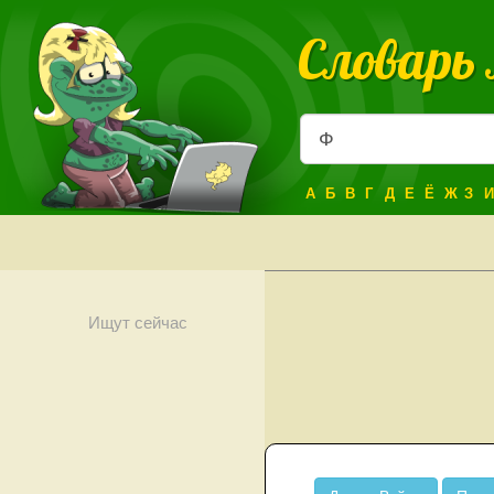
Словарь
А
Б
В
Г
Д
Е
Ё
Ж
З
И
Ищут сейчас