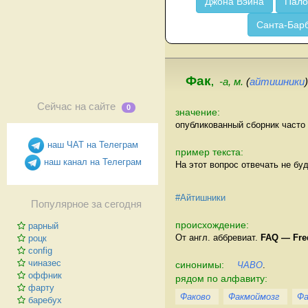
Джона Вэйна
Пало
Санта-Бар
Фак
,
-а, м.
(
айтишники
)
Сейчас на сайте
0
значение:
опубликованный сборник часто 
наш ЧАТ на Телеграм
пример текста:
наш канал на Телеграм
На этот вопрос отвечать не буду
#Айтишники
Популярное за сегодня
происхождение:
рарный
От англ. аббревиат.
FAQ — Fre
роцк
config
чиназес
синонимы:
ЧАВО
.
оффник
рядом по алфавиту:
фарту
Факово
Факмоймозг
Фа
баребух