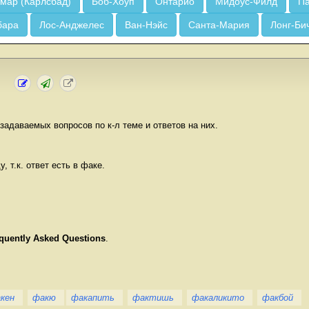
мар (Карлсбад)
Боб-Хоуп
Онтарио
Мидоус-Филд
Па
бара
Лос-Анджелес
Ван-Нэйс
Санта-Мария
Лонг-Би
задаваемых вопросов по к-л теме и ответов на них.
, т.к. ответ есть в факе.
quently Asked Questions
.
кен
факю
факапить
фактишь
факаликито
факбой