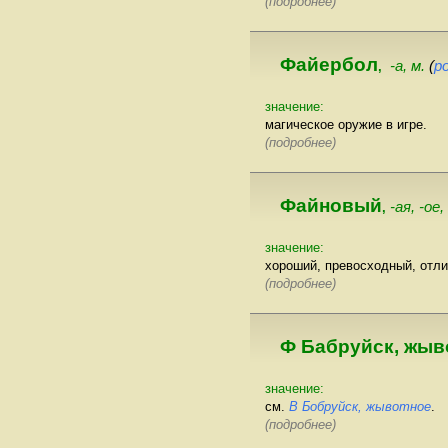
(подробнее)
Файербол
-а, м.
(
р
,
значение:
магическое оружие в игре.
(подробнее)
Файновый
-ая, -ое,
,
значение:
хороший, превосходный, отл
(подробнее)
Ф Бабруйск, жыв
значение:
см.
В Бобруйск, жывотное
.
(подробнее)