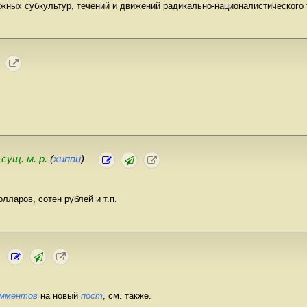
ных субкультур, течений и движений радикально-националистического 
 сущ. м. р.
(
хиппи
)
лларов, сотен рублей и т.п.
омментов
на новый
пост
, см. также.