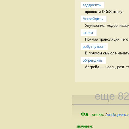
заддосить
провести DDoS-атаку. 
Апгрейдить
Улучшение, модернизация 
стрим
Прямая трансляция чего 
ребутнуться
В прямом смысле начать 
обгрейдить
Апгрейд — неол., разг. 
еще 8
Фа
нескл.
(
неформал
,
значение: