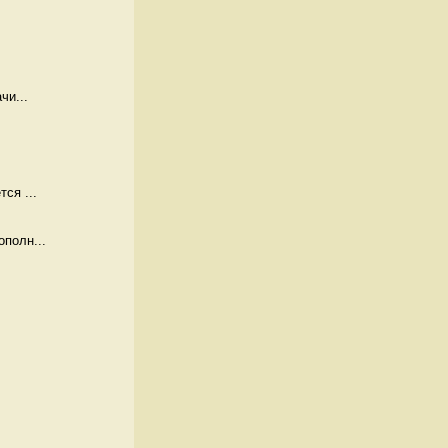
чи...
ся ...
полн...