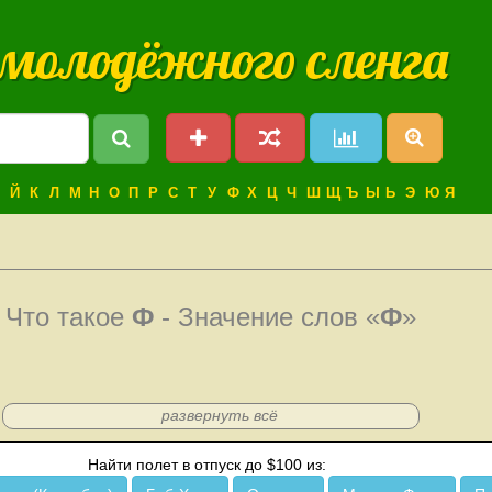
 молодёжного сленга
Й
К
Л
М
Н
О
П
Р
С
Т
У
Ф
Х
Ц
Ч
Ш
Щ
Ъ
Ы
Ь
Э
Ю
Я
Что такое
Ф
- Значение слов «
Ф
»
развернуть всё
Найти полет в отпуск до $100 из: