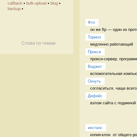
callback
•
bulk-upload
•
blog
•
backup
•
Фтп
он же ftp — один из про
Тормоз
Слова по темам
медленно работающий 
Прокси
прокси-сервер, программ
Виджет
вспомогательная компью
Окнуть
согласиться, чаще всего
Дефейс
взлом сайта с подменой
инстанс
копия-клон  от общего р