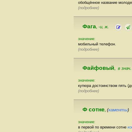
обобщённое название молодеж
(подробнее)
Фага
-и, ж.
,
значение:
мобильный телефон.
(подробнее)
Файфовый
в знач.
,
значение:
купюра достоинством пять (до
(подробнее)
Ф сотне
(
каменты
)
,
значение:
в первой по времени сотне
к