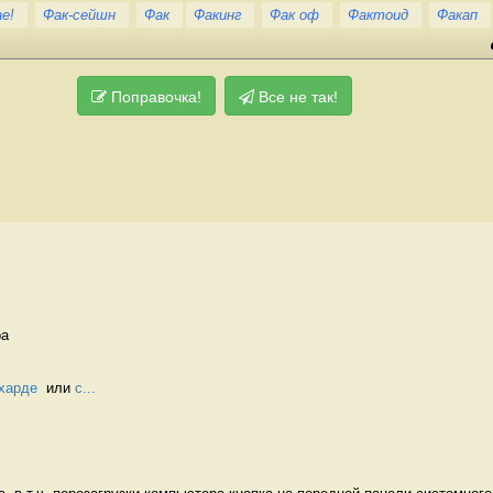
е!
Фак-сейшн
Фак
Факинг
Фак оф
Фактоид
Факап
Поправочка!
Все не так!
а 
харде
  или 
с...