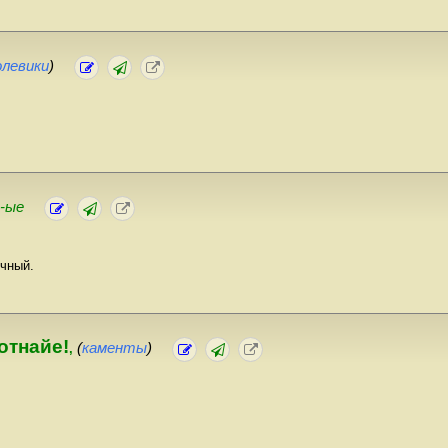
олевики
)
 -ые
ичный.
отнайе!
(
каменты
)
,