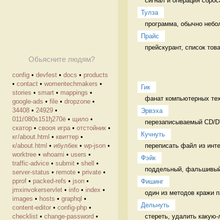
сигнал и операция сброса
Тулза
программа, обычно небо
Прайс
прейскурант, список тов
Обьясните людям?
config
•
devfest
•
docs
•
products
•
contact
•
womentechmakers
•
Гик
stories
•
smart
•
mappings
•
фанат компьютерных тех
google-ads
•
file
•
dropzone
•
34408
•
24929
•
Эрвэха
011ѓ080ѕ151ђ270ё
•
щило
•
перезаписываемый CD/D
скатор
•
свооя игра
•
отстойник
•
Кучнуть
кг/about.html
•
квиттер
•
переписать файл из инте
к/about.html
•
ибулбек
•
wp-json
•
worktree
•
whoami
•
users
•
Фэйк
traffic-advice
•
submit
•
shell
•
поддельный, фальшивый 
server-status
•
remote
•
private
•
pprof
•
packed-refs
•
json
•
Фишинг
jmxinvokerservlet
•
info
•
index
•
один из методов кражи п
images
•
hosts
•
graphql
•
Дельнуть
content-editor
•
config-php
•
стереть, удалить какую-
checklist
•
change-password
•