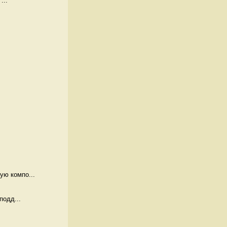
...
 
ю компо...
подд...