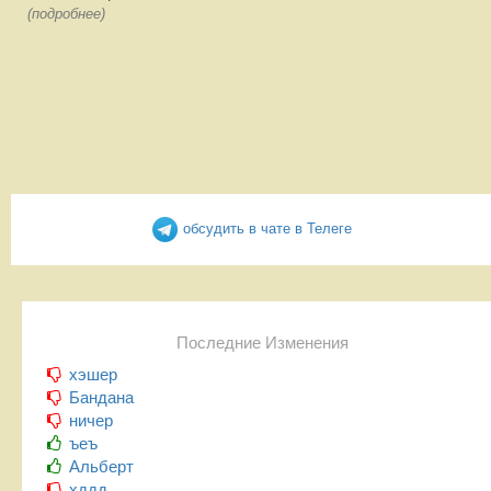
(подробнее)
обсудить в чате в Телеге
Последние Изменения
хэшер
Бандана
ничер
ъеъ
Альберт
хддд