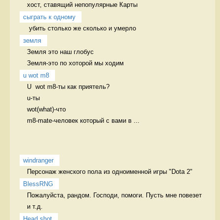
хост, ставящий непопулярные Карты 
сыграть к одному
 убить столько же сколько и умерло 
земля
Земля это наш глобус

Земля-это по хоторой мы ходим 
u wot m8
U  wot m8-ты как приятель?

u-ты

wot(what)-что

m8-mate-человек который с вами в ...
windranger
Персонаж женского пола из одноименной игры "Dota 2" 
BlessRNG
Пожалуйста, рандом. Господи, помоги. Пусть мне повезет 
и т.д. 
Head shot