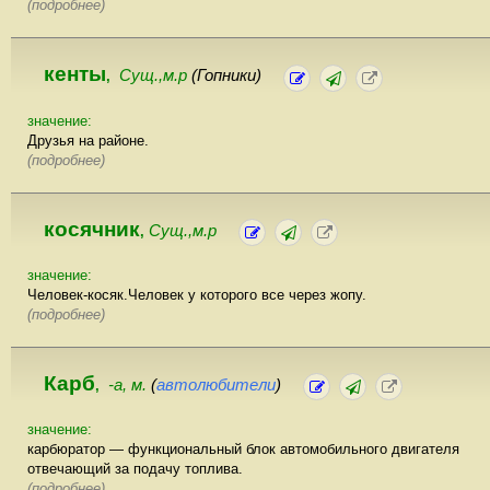
(подробнее)
кенты
Сущ.,м.р
(Гопники)
,
значение:
Друзья на районе.
(подробнее)
косячник
Сущ.,м.р
,
значение:
Человек-косяк.Человек у которого все через жопу.
(подробнее)
Карб
-а, м.
(
автолюбители
)
,
значение:
карбюратор — функциональный блок автомобильного двигателя
отвечающий за подачу топлива.
(подробнее)