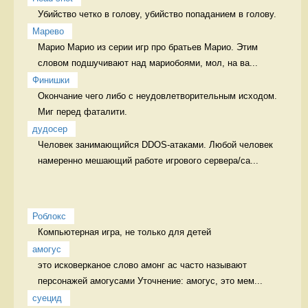
Убийство четко в голову, убийство попаданием в голову. 
Марево
Марио Марио из серии игр про братьев Марио. Этим 
словом подшучивают над мариобоями, мол, на ва...
Финишки
Окончание чего либо с неудовлетворительным исходом.  
Миг перед фаталити.
дудосер
Человек занимающийся DDOS-атаками. Любой человек 
намеренно мешающий работе игрового сервера/са...
Роблокс
Компьютерная игра, не только для детей 
амогус
это исковерканое слово амонг ас часто называют 
персонажей амогусами Уточнение: амогус, это мем...
суецид