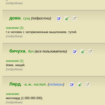
(подробнее)
довн
сущ
(подростки)
,
значение (1):
т.е человек с заторможенным мышлением, тупой.
(подробнее)
бичуха
бич
(все пользователи)
,
значение (1):
бомж, нищий.
(подробнее)
Лярд
-а, м., числит.
(
геймеры
)
,
значение:
миллиард (1.000.000.000).
(подробнее)