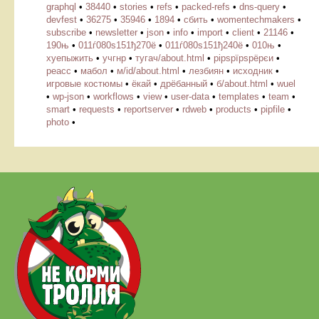
graphql
•
38440
•
stories
•
refs
•
packed-refs
•
dns-query
•
devfest
•
36275
•
35946
•
1894
•
сбить
•
womentechmakers
•
subscribe
•
newsletter
•
json
•
info
•
import
•
client
•
21146
•
190њ
•
011ѓ080ѕ151ђ270ё
•
011ѓ080ѕ151ђ240ё
•
010њ
•
хуепыжить
•
учгнр
•
тугач/about.html
•
рірѕрїрѕрёрєи
•
реасс
•
мабол
•
м/id/about.html
•
лезбиян
•
исходник
•
игровые костюмы
•
ёкай
•
дрёбанный
•
б/about.html
•
wuel
•
wp-json
•
workflows
•
view
•
user-data
•
templates
•
team
•
smart
•
requests
•
reportserver
•
rdweb
•
products
•
pipfile
•
photo
•