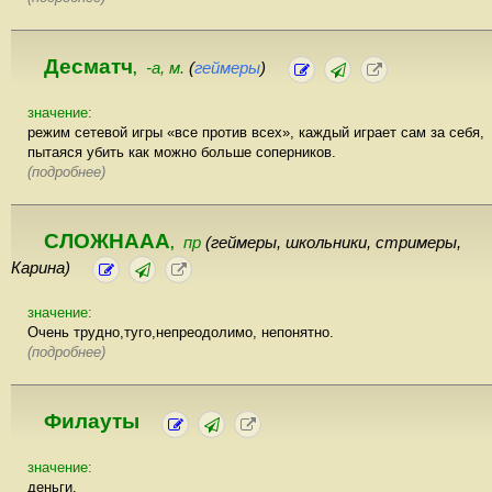
Десматч
-а, м.
(
геймеры
)
,
значение:
режим сетевой игры «все против всех», каждый играет сам за себя,
пытаяся убить как можно больше соперников.
(подробнее)
СЛОЖНААА
пр
(геймеры, школьники, стримеры,
,
Карина)
значение:
Очень трудно,туго,непреодолимо, непонятно.
(подробнее)
Филауты
значение:
деньги.