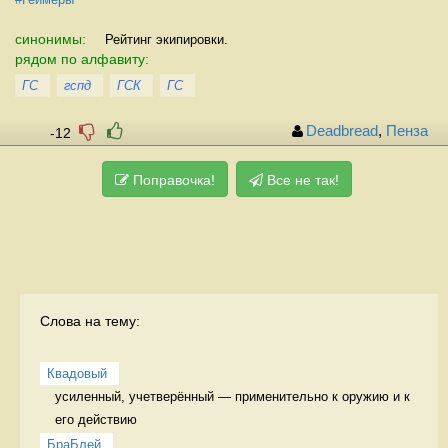
синонимы:
Рейтинг экипировки.
рядом по алфавиту:
ГС
гспд
ГСК
ГС
Deadbread
,
Пенза
-12
Поправочка!
Все не так!
Слова на тему:
Квадовый
усиленный, учетверённый — применительно к оружию и к 
его действию 
БраБлей