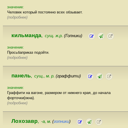
значение:
Человек который постоянно всех обзывает.
(подробнее)
кильманда
сущ. ж.р.
(Гопники)
,
значение:
Просьбаприказ подойти.
(подробнее)
панель
сущ., м. р.
(граффити)
,
значение:
Граффити на вагоне, размером от нижнего края, до начала
форточки(окна).
(подробнее)
Лохозавр
-а, м.
(
гопники
)
,