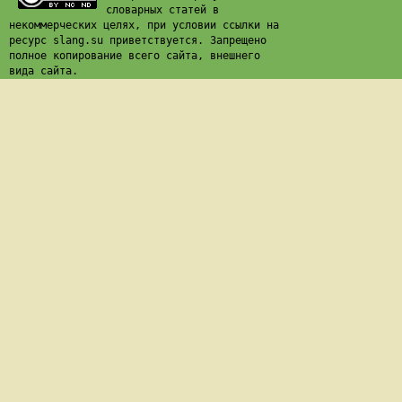
словарных статей в
некоммерческих целях, при условии ссылки на
ресурс slang.su приветствуется. Запрещено
полное копирование всего сайта, внешнего
вида сайта.