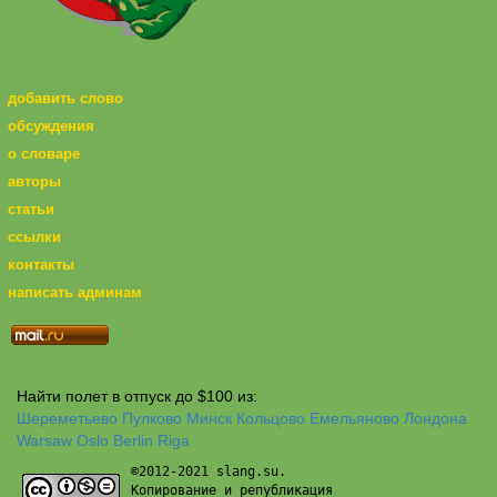
добавить слово
обсуждения
о словаре
авторы
статьи
ссылки
контакты
написать админам
Найти полет в отпуск до $100 из:
Шереметьево
Пулково
Минск
Кольцово
Емельяново
Лондона
Warsaw
Oslo
Berlin
Riga
©2012-2021 slang.su.
Копирование и републикация