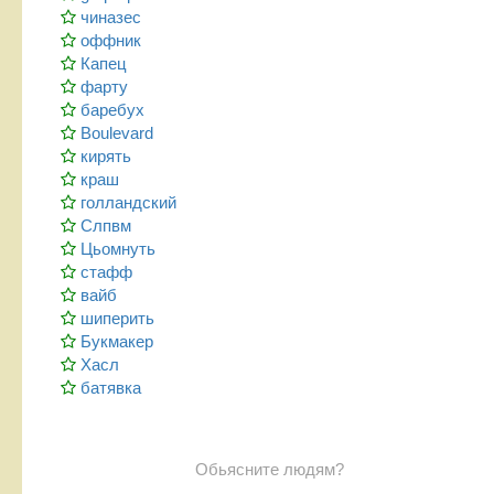
чиназес
оффник
Капец
фарту
баребух
Boulevard
кирять
краш
голландский
Слпвм
Цьомнуть
стафф
вайб
шиперить
Букмакер
Хасл
батявка
Обьясните людям?