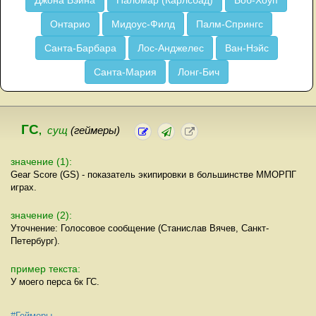
Джона Вэйна
Паломар (Карлсбад)
Боб-Хоуп
Онтарио
Мидоус-Филд
Палм-Спрингс
Санта-Барбара
Лос-Анджелес
Ван-Нэйс
Санта-Мария
Лонг-Бич
ГС
,
сущ
(геймеры)
значение (1):
Gear Score (GS) - показатель экипировки в большинстве ММОРПГ
играх.
значение (2):
Уточнение: Голосовое сообщение (Станислав Вячев, Санкт-
Петербург).
пример текста:
У моего перса 6к ГС.
#Геймеры