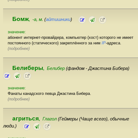
Бомж
-а, м.
(
айтишники
)
,
значение:
абонент интернет-провайдера, компьютер (хост) которого не имеет
постоянного (статического) закреплённого за ним
IP
-адреса.
(подробнее)
Белиберы
Белибер
(фандом - Джастина Бибера)
,
значение:
Фанаты канадского певца Джастина Бибера.
(подробнее)
агриться
Глагол
(Геймеры (Чаще всего), обычные
,
люди.)