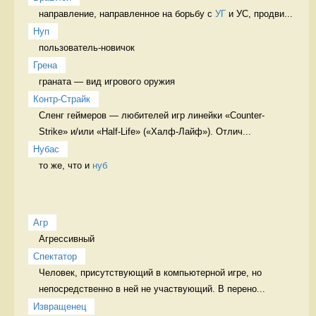
направление, направленное на борьбу с 
УГ
 и УС, продви...
Нуп
пользователь-новичок 
Грена
граната — вид игрового оружия 
Контр-Страйк
Сленг геймеров — любителей игр линейки «Counter-
Strike» и/или «Half-Life» («Халф-Лайф»). Отлич...
Нубас
то же, что и 
нуб
Агр
Агрессивный 
Спектатор
Человек, присутствующий в компьютерной игре, но 
непосредственно в ней не участвующий. В перено...
Извращенец