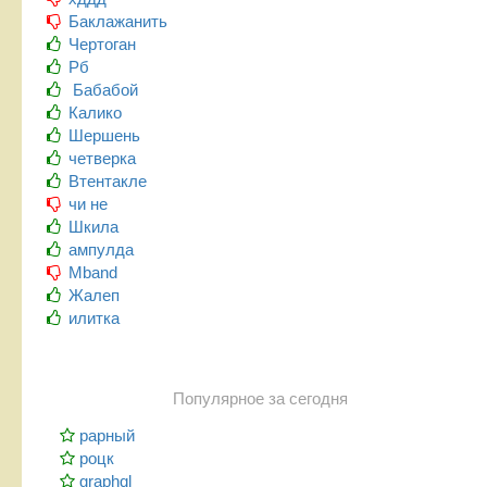
Баклажанить
Чертоган
Рб
Бабабой
Калико
Шершень
четверка
Втентакле
чи не
Шкила
ампулда
Mband
Жалеп
илитка
Популярное за сегодня
рарный
роцк
graphql