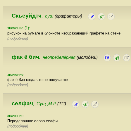
Скьеуйдтч
сущ
(графитеры)
,
значение (1):
рисунок на бумаге в блокноте изображающий графете на стене.
(подробнее)
фак ё бич
неопределёрная
(молодёш)
,
значение:
фак ё бич когда что не получается.
(подробнее)
селфач
Сущ.,М.Р
(ТП)
,
значение:
Переделанное слово селфи.
(подробнее)