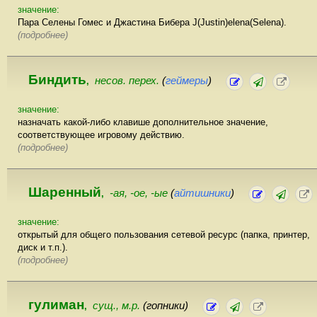
значение:
Пара Селены Гомес и Джастина Бибера J(Justin)elena(Selena).
(подробнее)
Биндить
несов. перех.
(
геймеры
)
,
значение:
назначать какой-либо клавише дополнительное значение,
соответствующее игровому действию.
(подробнее)
Шаренный
-ая, -ое, -ые
(
айтишники
)
,
значение:
открытый для общего пользования сетевой ресурс (папка, принтер,
диск и т.п.).
(подробнее)
гулиман
сущ., м.р.
(гопники)
,