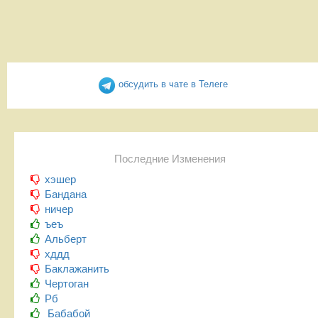
обсудить в чате в Телеге
Последние Изменения
хэшер
Бандана
ничер
ъеъ
Альберт
хддд
Баклажанить
Чертоган
Рб
Бабабой