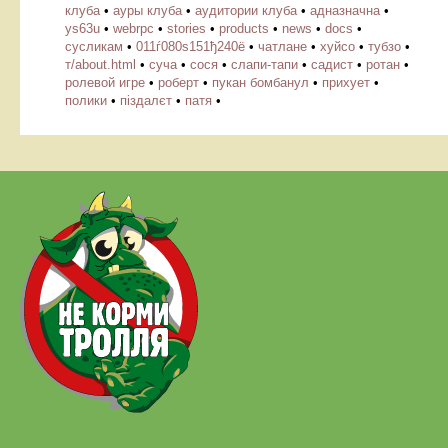
клуба
•
ауры клуба
•
аудитории клуба
•
адназначна
•
ys63u
•
webrpc
•
stories
•
products
•
news
•
docs
•
cусликам
•
011ѓ080ѕ151ђ240ё
•
чатлане
•
хуйсо
•
тубзо
•
т/about.html
•
суча
•
сося
•
слапи-тапи
•
садист
•
ротан
•
ролевой игре
•
роберт
•
пукан бомбанул
•
прихует
•
полики
•
піздалєт
•
патя
•