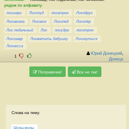
рядом по алфавиту:
лохшери
Лохопуд
лохатрон
Лоходруг
Лоховозка
Лоховоз
Лохопед
Лохопёр
Лох педальный
Лох
лохудра
лохотрон
Лохозавр
Лохматить бабушку
Лохонуться
Лохнесса
Юрий Донецкий
,
1
Донецк
Поправочка!
Все не так!
Слова на тему:
Шуры-муры