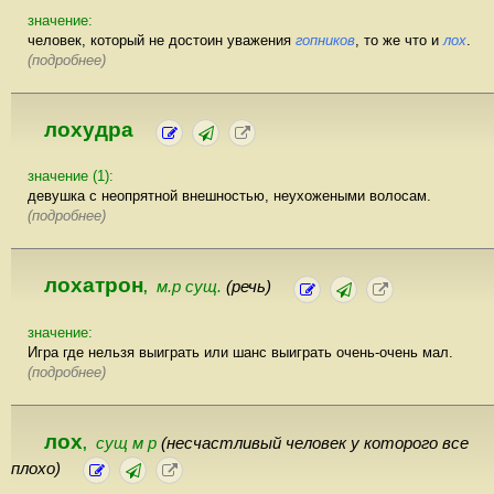
значение:
человек, который не достоин уважения
гопников
, то же что и
лох
.
(подробнее)
лохудра
значение (1):
девушка с неопрятной внешностью, неухожеными волосам.
(подробнее)
лохатрон
м.р сущ.
(речь)
,
значение:
Игра где нельзя выиграть или шанс выиграть очень-очень мал.
(подробнее)
лох
сущ м р
(несчастливый человек у которого все
,
плохо)