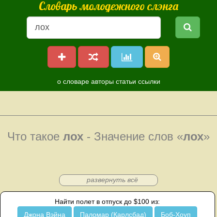
Словарь молодежного слэнга
о словаре
авторы
статьи
ссылки
Что такое
лох
- Значение слов «
лох
»
развернуть всё
Найти полет в отпуск до $100 из:
Джона Вэйна
Паломар (Карлсбад)
Боб-Хоуп