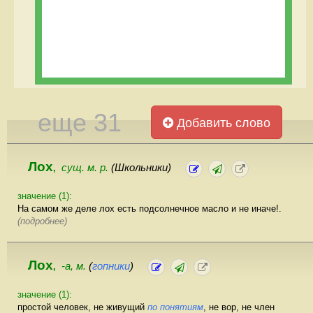
еще 31
Добавить слово
Лох
сущ. м. р.
(Школьники)
,
значение (1):
На самом же деле лох есть подсолнечное масло и не иначе!.
(подробнее)
Лох
-а, м.
(
гопники
)
,
значение (1):
простой человек, не живущий
по понятиям
, не вор, не член