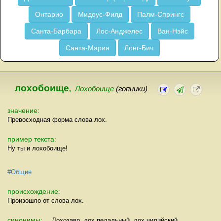
Онтарио
Мидоус-Филд
Палм-Спрингс
Санта-Барбара
Лос-Анджелес
Ван-Нэйс
Санта-Мария
Лонг-Бич
лохобоище
,
Лохобоище
(гопники)
значение:
Превосходная форма слова лох.
пример текста:
Ну ты и лохобоище!
#Общие
происхождение:
Произошло от слова лох.
синонимы:
Лохозавр, лох педальный, лох чилийский.