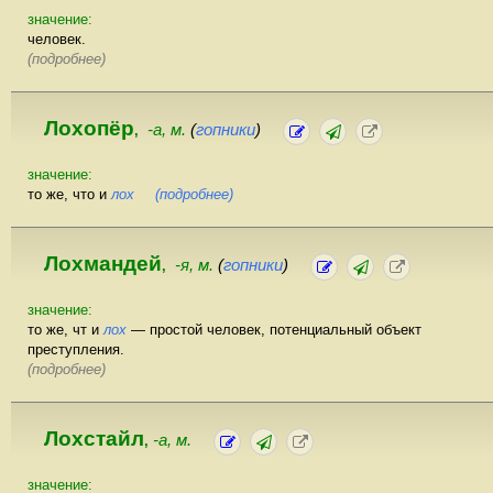
значение:
человек.
(подробнее)
Лохопёр
-а, м.
(
гопники
)
,
значение:
то же, что и
лох
(подробнее)
Лохмандей
-я, м.
(
гопники
)
,
значение:
то же, чт и
лох
— простой человек, потенциальный объект
преступления.
(подробнее)
Лохстайл
-а, м.
,
значение: