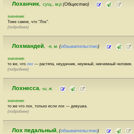
Лоханчик
сущ., м.р
(Общество)
,
значение:
Тоже самое, что "Лох".
(подробнее)
Лохмандей
-я, м.
(
обзывательство
)
,
значение:
то же, что
лох
— растяпа, неудачник, неумный, никчемный человек.
(подробнее)
Лохнесса
-ы, ж.
,
значение:
то же что лох, только если лох — девушка.
(подробнее)
Лох педальный
(
обзывательство
)
,