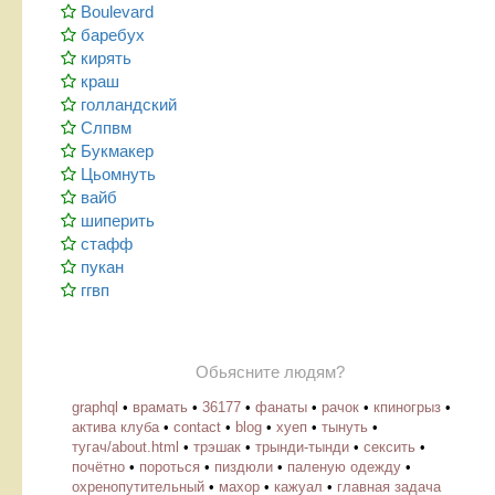
Boulevard
баребух
кирять
краш
голландский
Слпвм
Букмакер
Цьомнуть
вайб
шиперить
стафф
пукан
ггвп
Обьясните людям?
graphql
•
врамать
•
36177
•
фанаты
•
рачок
•
кпиногрыз
•
актива клуба
•
contact
•
blog
•
хуеп
•
тынуть
•
тугач/about.html
•
трэшак
•
трынди-тынди
•
сексить
•
почётно
•
пороться
•
пиздюли
•
паленую одежду
•
охренопутительный
•
махор
•
кажуал
•
главная задача