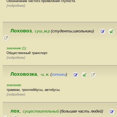
Обозначение чистого проявления глупости.
(подробнее)
Лоховоз
суш.,м.р
(студенты,школьники)
,
значение (1):
Общественный транспорт.
(подробнее)
Лоховозка
-и, ж.
(
гопники
)
,
значение:
трамваи, троллейбусы, автобусы.
(подробнее)
лох
существительный
(большая часть людей)
,