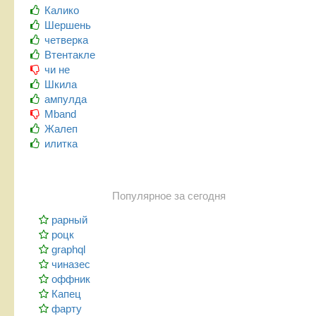
Калико
Шершень
четверка
Втентакле
чи не
Шкила
ампулда
Mband
Жалеп
илитка
Популярное за сегодня
рарный
роцк
graphql
чиназес
оффник
Капец
фарту