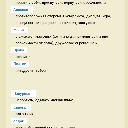
прийти в себя, проснуться, вернуться к реальности 
Аппонент
противоположная сторона в конфликте, диспуте, игре, 
юридическом процессе; противник, конкурент...
Масик
в смысле «мальчик» (хотя иногда применяться и вне 
зависимости от пола), дружеское обращение к ...
Нрава
нравится 
Полтос
пятьдесят любой 
Напуршить
испортить, сделать неправильно   
Синегал
алкоголик 
елдак
мужской половой орган, см 
фалос