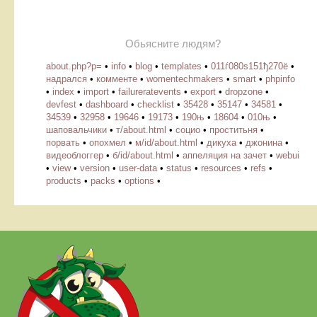
Обьясните людям?
about.php?p=
•
info
•
blog
•
templates
•
011ѓ080ѕ151ђ270ё
•
надрался
•
комменте
•
womentechmakers
•
smart
•
phpinfo
•
index
•
import
•
failureratevents
•
export
•
dropzone
•
devfest
•
dashboard
•
checklist
•
35428
•
35147
•
34581
•
34539
•
32958
•
19646
•
19173
•
190њ
•
18604
•
010њ
•
шаповальчики
•
т/about.html
•
социо
•
проститьня
•
порвать
•
опохмел
•
м/id/about.html
•
дикуха
•
джонина
•
видеоблоггер
•
б/id/about.html
•
аппеляция на зачет
•
webui
•
view
•
version
•
user-data
•
status
•
resources
•
refs
•
products
•
packs
•
options
•