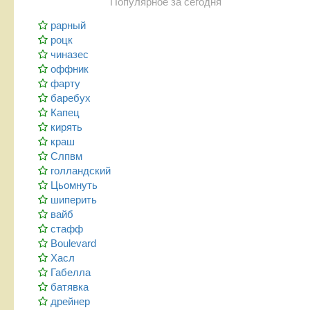
Популярное за сегодня
рарный
роцк
чиназес
оффник
фарту
баребух
Капец
кирять
краш
Слпвм
голландский
Цьомнуть
шиперить
вайб
стафф
Boulevard
Хасл
Габелла
батявка
дрейнер