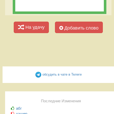
На удачу
Добавить слово
обсудить в чате в Телеге
Последние Изменения
абг
хэшер