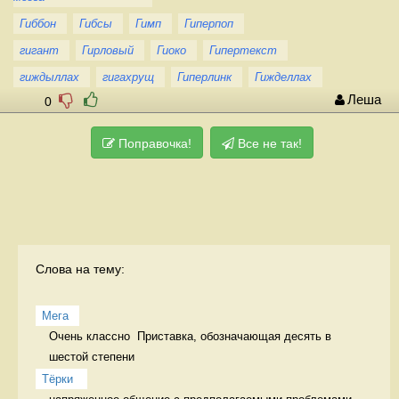
Гиббон
Гибсы
Гимп
Гиперпоп
гигант
Гирловый
Гиоко
Гипертекст
гиждыллах
гигахрущ
Гиперлинк
Гижделлах
Леша
0
Поправочка!
Все не так!
Слова на тему:
Мега
Очень классно  Приставка, обозначающая десять в 
шестой степени
Тёрки 