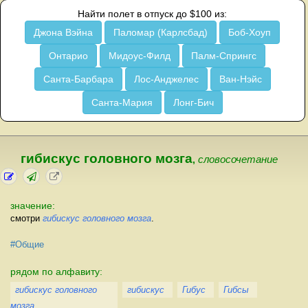
Найти полет в отпуск до $100 из:
Джона Вэйна
Паломар (Карлсбад)
Боб-Хоуп
Онтарио
Мидоус-Филд
Палм-Спрингс
Санта-Барбара
Лос-Анджелес
Ван-Нэйс
Санта-Мария
Лонг-Бич
гибискус головного мозга
,
словосочетание
значение:
смотри
гибискус головного мозга
.
#Общие
рядом по алфавиту:
гибискус головного
гибискус
Гибус
Гибсы
мозга