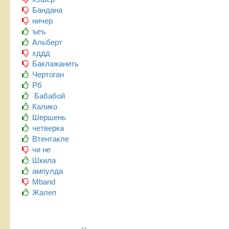
Бандана
ничер
ъеъ
Альберт
хддд
Баклажанить
Чертоган
Рб
Бабабой
Калико
Шершень
четверка
Втентакле
чи не
Шкила
ампулда
Mband
Жалеп