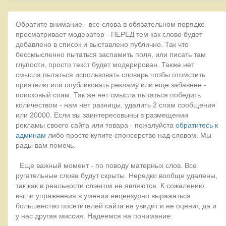
Обратите внимание - все слова в обязательном порядке
просматривает модератор - ПЕРЕД тем как слово будет
добавлено в список и выставлено публично. Так что
бессмысленно пытаться заспамить поля, или писать там
глупости, просто текст будет модерирован. Также нет
смысла пытаться использовать словарь чтобы отомстить
приятелю или опубликовать рекламу или еще забавнее -
поисковый спам. Так же нет смысла пытаться победить
количеством - нам нет разницы, удалить 2 спам сообщения
или 20000. Если вы заинтересовыны в размещении
рекламы своего сайта или товара - пожалуйста
обратитесь к
админам
либо просто купите спонсорство над словом. Мы
рады вам помочь.
Еще важный момент - по поводу матерных слов. Все
ругательные слова будут скрыты. Нередко вообще удалены,
так как в реальности слэнгом не являются. К сожалению
выши упражнения в умении нецензурно выражаться
большенство посетителей сайта не увидит и не оценит, да и
у нас другая миссия. Надеемся на понимание.