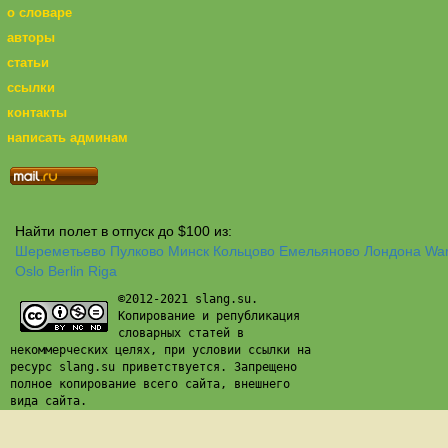
о словаре
авторы
статьи
ссылки
контакты
написать админам
Найти полет в отпуск до $100 из:
Шереметьево
Пулково
Минск
Кольцово
Емельяново
Лондона
Wa
Oslo
Berlin
Riga
©2012-2021 slang.su.
Копирование и републикация
словарных статей в
некоммерческих целях, при условии ссылки на
ресурс slang.su приветствуется. Запрещено
полное копирование всего сайта, внешнего
вида сайта.