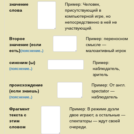
значение
Пример: Человек,
слова
присутствующий в
компьютерной игре, но
непосредственно в ней не
участвующий.
Второе
Пример: переносном
значение (если
смысле —
есть)
малоактивный игрок
(пояснение..)
синоним (ы)
Пример:
наблюдатель,
(пояснение..)
зритель
происхождение
Пример: От англ.
(если знаешь)
spectator —
наблюдатель
(пояснение..)
Фрагмент
Пример: В режиме дуэли
текста с
двое играют, а остальные —
этим
спектаторы — ждут своей
словом
очереди.