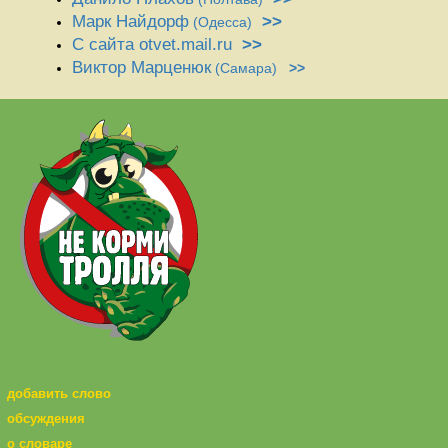
Марк Найдорф
>>
(Одесса)
С сайта otvet.mail.ru
>>
Виктор Марценюк
(Самара)
>>
добавить слово
обсуждения
о словаре