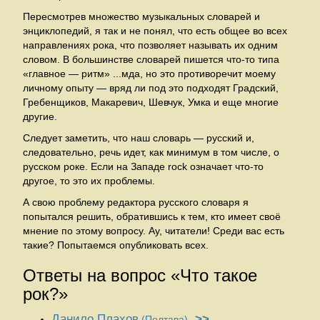
Пересмотрев множество музыкальных словарей и
энциклопедий, я так и не понял, что есть общее во всех
направлениях рока, что позволяет называть их одним
словом. В большинстве словарей пишется что-то типа
«главное — ритм» ...мда, но это противоречит моему
личному опыту — вряд ли под это подходят Градский,
Гребенщиков, Макаревич, Шевчук, Умка и еще многие
другие.
Следует заметить, что наш словарь — русский и,
следовательно, речь идет, как минимум в том числе, о
русском роке. Если на Западе rock означает что-то
другое, то это их проблемы.
А свою проблему редактора русского словаря я
попытался решить, обратившись к тем, кто имеет своё
мнение по этому вопросу. Ау, читатели! Среди вас есть
такие? Попытаемся опубликовать всех.
Ответы на вопрос «Что такое
рок?»
Данило Плахов
>>
(Полтава)