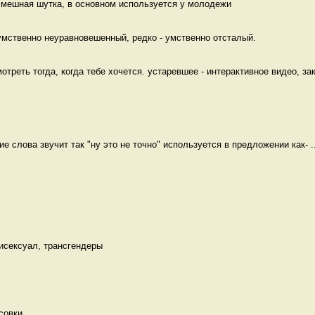
 смешная шутка, в основном используется у молодежи 
умственно неуравновешенный, редко - умственно отсталый. 
треть тогда, когда тебе хочется. устаревшее - интерактивное видео, зак
ие слова звучит так "ну это не точно" используется в предложении как- ..
Бисексуал, трансгендеры 
совки 