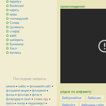
баребух
Boulevard
происхождение:
кирять
краш
голландский
Слпвм
Цьомнуть
стафф
вайб
шиперить
Букмакер
Хасл
батявка
Последние запросы
шпили
•
хайос
•
флэшмоб-сайт
•
флэшмоб-акция
•
флэшмоб
•
рядом по алфавиту:
флэш
•
флэтам
•
флэк
•
Бабоукладчик
Бабасики
флаундер
•
сюит
•
слава эру
•
прога
•
похер
•
педалякрут
•
Бабруйск
бабушкин сайт