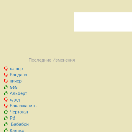
Последние Изменения
хэшер
Бандана
ничер
ъеъ
Альберт
хддд
Баклажанить
Чертоган
Рб
Бабабой
Калико