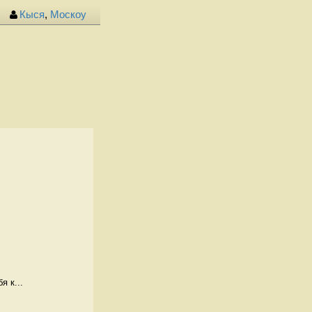
Кыся
,
Москоу
я к...