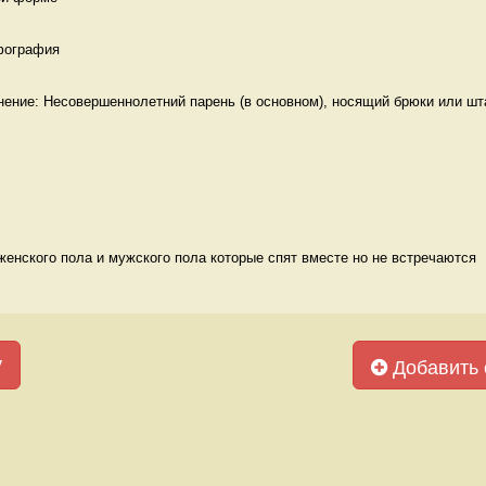
фография 
нение: Несовершеннолетний парень (в основном), носящий брюки или шта
енского пола и мужского пола которые спят вместе но не встречаются  
у
Добавить 