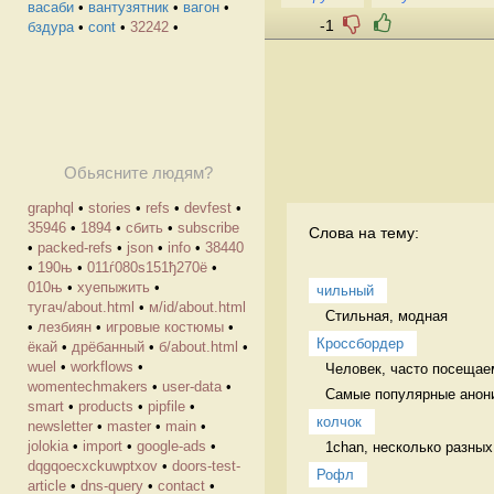
васаби
•
вантузятник
•
вагон
•
-1
бздура
•
cont
•
32242
•
Обьясните людям?
graphql
•
stories
•
refs
•
devfest
•
35946
•
1894
•
сбить
•
subscribe
Слова на тему:
•
packed-refs
•
json
•
info
•
38440
•
190њ
•
011ѓ080ѕ151ђ270ё
•
010њ
•
хуепыжить
•
чильный
тугач/about.html
•
м/id/about.html
Стильная, модная 
•
лезбиян
•
игровые костюмы
•
Кроссбордер
ёкай
•
дрёбанный
•
б/about.html
•
wuel
•
workflows
•
Человек, часто посещае
womentechmakers
•
user-data
•
Самые популярные анони
smart
•
products
•
pipfile
•
колчок
newsletter
•
master
•
main
•
jolokia
•
import
•
google-ads
•
1chan, несколько разных
dqgqoecxckuwptxov
•
doors-test-
Рофл
article
•
dns-query
•
contact
•