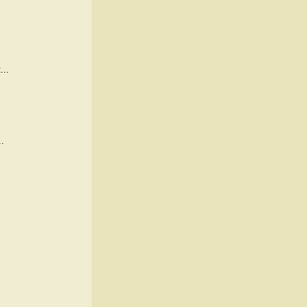
...
.