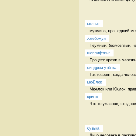
мгсник
мужчина, прошедший мгс 
Хлебожуй
Неумный, безмозглый, ч
шоплифтинг
Процесс кражи в магазин
синдром утёнка
Так говорят, когда челов
мюБлок
Мюблок или Юблок, прави
кринж
Что-то ужасное, стыдное
бузька
Лицо человека в ласков