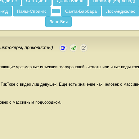
Родригес
Сан-Диего
Джона Вэйна
Паломар (Карлсбад)
Филд
Палм-Спрингс
Санта-Барбара
Лос-Анджелес
Лонг-Бич
иктокеры, приколисты)
лающие чрезмерные инъекции гиалуроновой кислоты или иные виды кос
 ТикТоке с видео лиц девушек. Еще есть значение как человек с масси
овек с массивным подбородком..