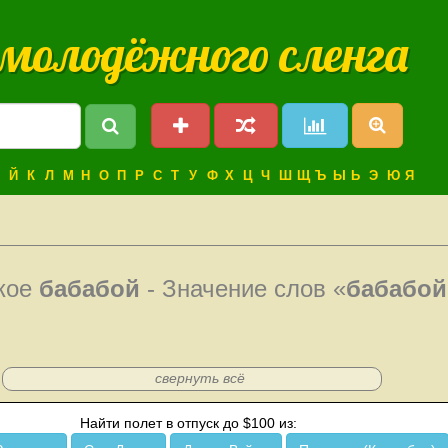
 молодёжного сленга
Й
К
Л
М
Н
О
П
Р
С
Т
У
Ф
Х
Ц
Ч
Ш
Щ
Ъ
Ы
Ь
Э
Ю
Я
акое
бабабой
- Значение слов «
бабабой
свернуть всё
Найти полет в отпуск до $100 из: