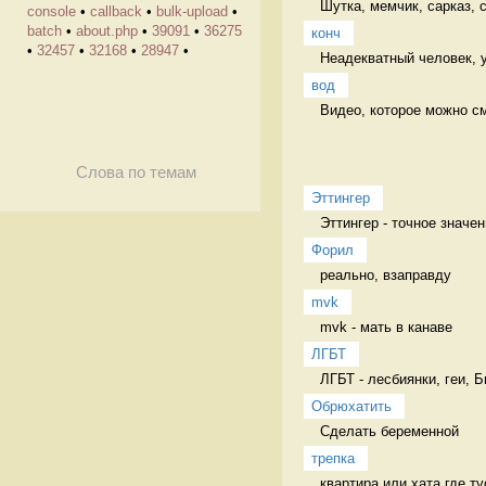
Шутка, мемчик, сарказ,
console
•
callback
•
bulk-upload
•
batch
•
about.php
•
39091
•
36275
конч
•
32457
•
32168
•
28947
•
Неадекватный человек, 
вод
Видео, которое можно смо
Слова по темам
Эттингер
Эттингер - точное значен
Форил
реально, взаправду 
mvk
mvk - мать в канаве 
ЛГБТ
ЛГБТ - лесбиянки, геи, 
Обрюхатить
Сделать беременной 
трепка
квартира или хата где ту