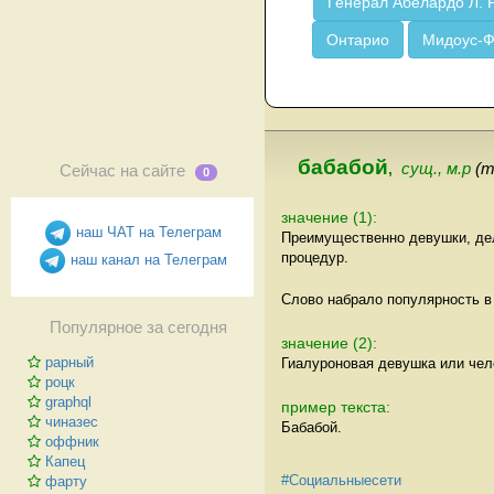
Генерал Абелардо Л. 
Онтарио
Мидоус-
бабабой
,
сущ., м.р
(т
Сейчас на сайте
0
значение (1):
наш ЧАТ на Телеграм
Преимущественно девушки, де
процедур.
наш канал на Телеграм
Слово набрало популярность в
Популярное за сегодня
значение (2):
рарный
Гиалуроновая девушка или чел
роцк
graphql
пример текста:
чиназес
Бабабой.
оффник
Капец
#Социальныесети
фарту