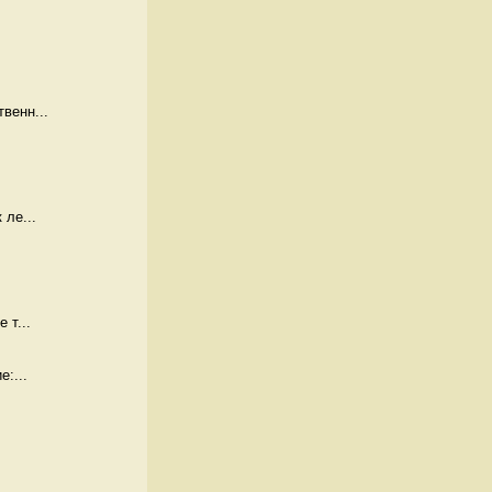
венн...
 ле...
 т...
:...