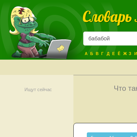
Словарь
А
Б
В
Г
Д
Е
Ё
Ж
З
И
Что т
Ищут сейчас