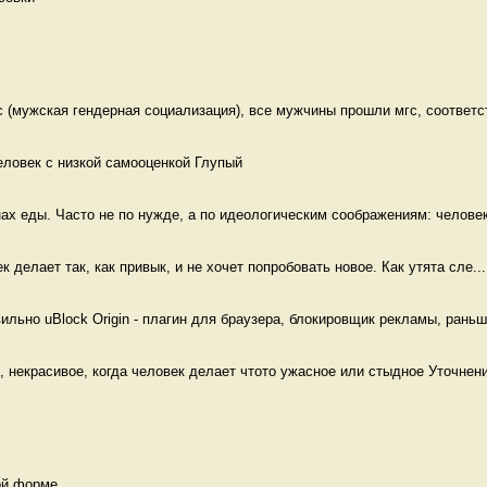
(мужская гендерная социализация), все мужчины прошли мгс, соответст
еловек с низкой самооценкой Глупый
ах еды. Часто не по нужде, а по идеологическим соображениям: человек
ек делает так, как привык, и не хочет попробовать новое. Как утята сле...
льно uBlock Origin - плагин для браузера, блокировщик рекламы, раньше
, некрасивое, когда человек делает чтото ужасное или стыдное Уточнение
ой форме 