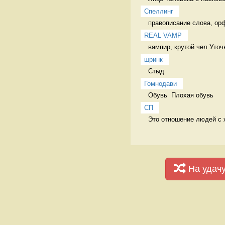
Спеллинг
правописание слова, ор
REAL VAMP
вампир, крутой чел Уточ
шринк
Стыд 
Гомнодави
Обувь  Плохая обувь 
СП
Это отношение людей с ж
На удач