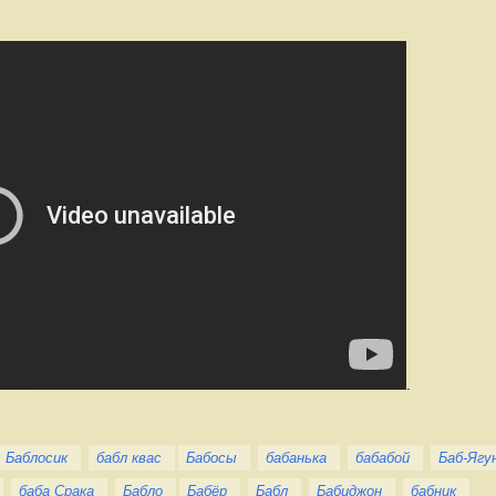
.
Баблосик
бабл квас
Бабосы
бабанька
бабабой
Баб-Ягу
баба Срака
Бабло
Бабёр
Бабл
Бабиджон
бабник