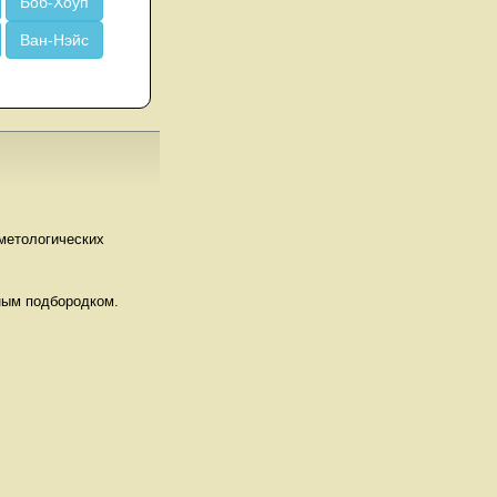
Боб-Хоуп
Ван-Нэйс
метологических
вным подбородком.