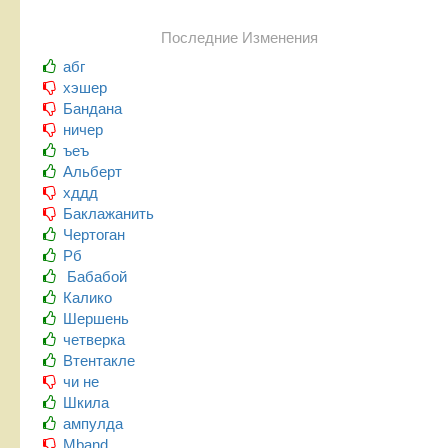
Последние Изменения
абг
хэшер
Бандана
ничер
ъеъ
Альберт
хддд
Баклажанить
Чертоган
Рб
Бабабой
Калико
Шершень
четверка
Втентакле
чи не
Шкила
ампулда
Mband