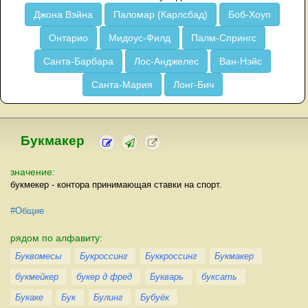
Джона Вэйна
Паломар (Карлсбад)
Боб-Хоуп
Онтарио
Мидоус-Филд
Палм-Спрингс
Санта-Барбара
Лос-Анджелес
Ван-Нэйс
Санта-Мария
Лонг-Бич
Букмакер
значение:
букмекер - контора принимающая ставки на спорт.
#Общие
рядом по алфавиту:
Буквомесы
Букроссинг
Буккроссинг
Букмакер
букмейкер
букер д фред
Букварь
буксать
Букаке
Бук
Булинг
Бубуёк