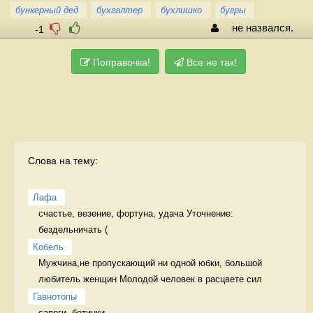
бункерный дед
бухгалтер
бухлишко
бугры
не назвался.
-1
Поправочка!
Все не так!
Слова на тему:
Лафа
счастье, везение, фортуна, удача Уточнение: 
бездельничать (
Кобель
Мужчина,не пропускающий ни одной юбки, большой 
любитель женщин Молодой человек в расцвете сил
Гавнотопы
сапоги, ботинки 