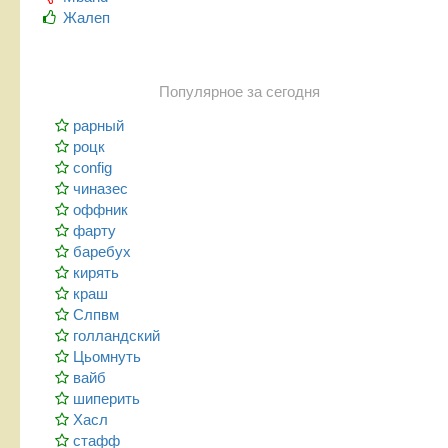
Жалеп
Популярное за сегодня
рарный
роцк
config
чиназес
оффник
фарту
баребух
кирять
краш
Слпвм
голландский
Цьомнуть
вайб
шиперить
Хасл
стафф