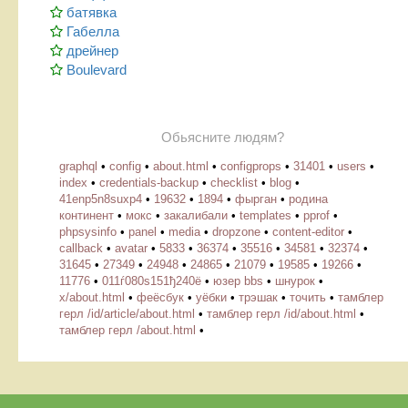
батявка
Габелла
дрейнер
Boulevard
Обьясните людям?
graphql
•
config
•
about.html
•
configprops
•
31401
•
users
•
index
•
credentials-backup
•
checklist
•
blog
•
41enp5n8suxp4
•
19632
•
1894
•
фырган
•
родина
континент
•
мокс
•
закалибали
•
templates
•
pprof
•
phpsysinfo
•
panel
•
media
•
dropzone
•
content-editor
•
callback
•
avatar
•
5833
•
36374
•
35516
•
34581
•
32374
•
31645
•
27349
•
24948
•
24865
•
21079
•
19585
•
19266
•
11776
•
011ѓ080ѕ151ђ240ё
•
юзер bbs
•
шнурок
•
х/about.html
•
феёсбук
•
уёбки
•
трэшак
•
точить
•
тамблер
герл /id/article/about.html
•
тамблер герл /id/about.html
•
тамблер герл /about.html
•