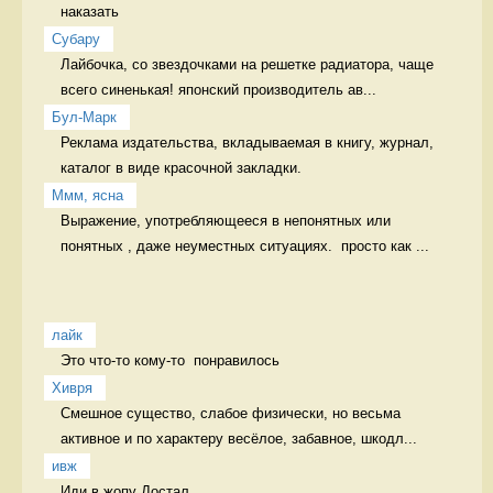
наказать 
Cубару
Лайбочка, со звездочками на решетке радиатора, чаще 
всего синенькая! японский производитель ав...
Бул-Марк
Реклама издательства, вкладываемая в книгу, журнал, 
каталог в виде красочной закладки. 
Ммм, ясна
Выражение, употребляющееся в непонятных или 
понятных , даже неуместных ситуациях.  просто как ...
лайк
Это что-то кому-то  понравилось 
Хивря
Смешное существо, слабое физически, но весьма 
активное и по характеру весёлое, забавное, шкодл...
ивж
Иди в жопу Достал