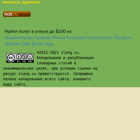
написать админам
Найти полет в отпуск до $100 из:
Шереметьево
Пулково
Минск
Кольцово
Емельяново
Лондона
Warsaw
Oslo
Berlin
Riga
©2012-2021 slang.su.
Копирование и републикация
словарных статей в
некоммерческих целях, при условии ссылки на
ресурс slang.su приветствуется. Запрещено
полное копирование всего сайта, внешнего
вида сайта.