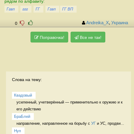
рядом по алфавиту:
Ггвп
ггг
ГГ
Ггвп
ГГ ВП
Andreika_X
,
Украина
0
Поправочка!
Все не так!
Слова на тему:
Квадовый
усиленный, учетверённый — применительно к оружию и к 
его действию 
БраБлей
направление, направленное на борьбу с 
УГ
 и УС, продви...
Нуп