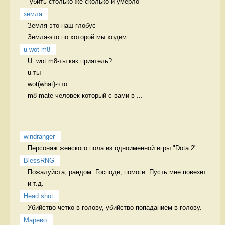
 убить столько же сколько и умерло 
земля
Земля это наш глобус

Земля-это по хоторой мы ходим 
u wot m8
U  wot m8-ты как приятель?

u-ты

wot(what)-что

m8-mate-человек который с вами в ...
windranger
Персонаж женского пола из одноименной игры "Dota 2" 
BlessRNG
Пожалуйста, рандом. Господи, помоги. Пусть мне повезет 
и т.д. 
Head shot
Убийство четко в голову, убийство попаданием в голову. 
Марево