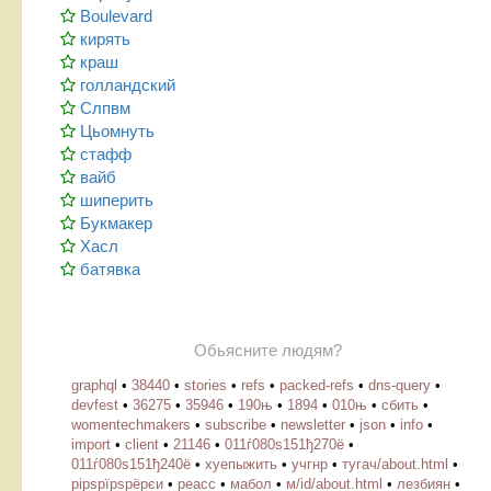
Boulevard
кирять
краш
голландский
Слпвм
Цьомнуть
стафф
вайб
шиперить
Букмакер
Хасл
батявка
Обьясните людям?
graphql
•
38440
•
stories
•
refs
•
packed-refs
•
dns-query
•
devfest
•
36275
•
35946
•
190њ
•
1894
•
010њ
•
сбить
•
womentechmakers
•
subscribe
•
newsletter
•
json
•
info
•
import
•
client
•
21146
•
011ѓ080ѕ151ђ270ё
•
011ѓ080ѕ151ђ240ё
•
хуепыжить
•
учгнр
•
тугач/about.html
•
рірѕрїрѕрёрєи
•
реасс
•
мабол
•
м/id/about.html
•
лезбиян
•