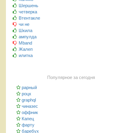
Шершень
четверка
Втентакле
чи не
Шкила
ампулда
Mband
Жалеп
илитка
Популярное за сегодня
рарный
роцк
graphql
чиназес
оффник
Капец
фарту
баребух