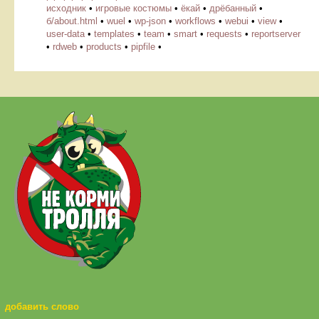
исходник
•
игровые костюмы
•
ёкай
•
дрёбанный
•
б/about.html
•
wuel
•
wp-json
•
workflows
•
webui
•
view
•
user-data
•
templates
•
team
•
smart
•
requests
•
reportserver
•
rdweb
•
products
•
pipfile
•
добавить слово