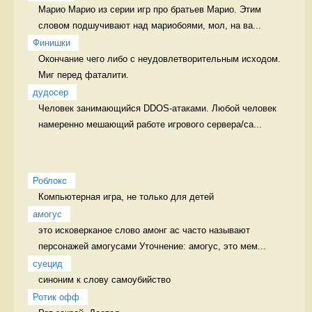
Марио Марио из серии игр про братьев Марио. Этим 
словом подшучивают над мариобоями, мол, на ва...
Финишки
Окончание чего либо с неудовлетворительным исходом.  
Миг перед фаталити.
дудосер
Человек занимающийся DDOS-атаками. Любой человек 
намеренно мешающий работе игрового сервера/са...
Роблокс
Компьютерная игра, не только для детей 
амогус
это исковерканое слово амонг ас часто называют 
персонажей амогусами Уточнение: амогус, это мем...
суецид
синоним к слову самоубийство 
Ротик офф