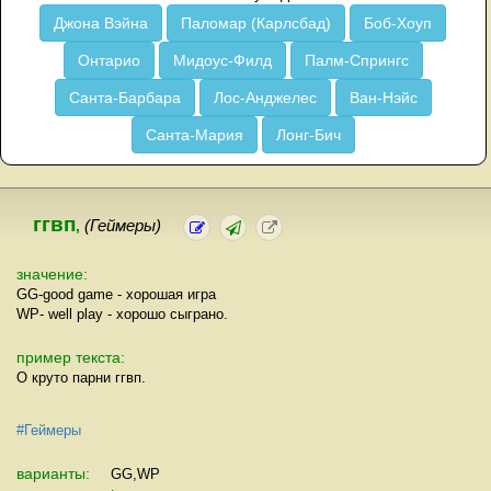
Джона Вэйна
Паломар (Карлсбад)
Боб-Хоуп
Онтарио
Мидоус-Филд
Палм-Спрингс
Санта-Барбара
Лос-Анджелес
Ван-Нэйс
Санта-Мария
Лонг-Бич
ггвп
,
(Геймеры)
значение:
GG-good game - хорошая игра
WP- well play - хорошо сыграно.
пример текста:
О круто парни ггвп.
#Геймеры
варианты:
GG,WP