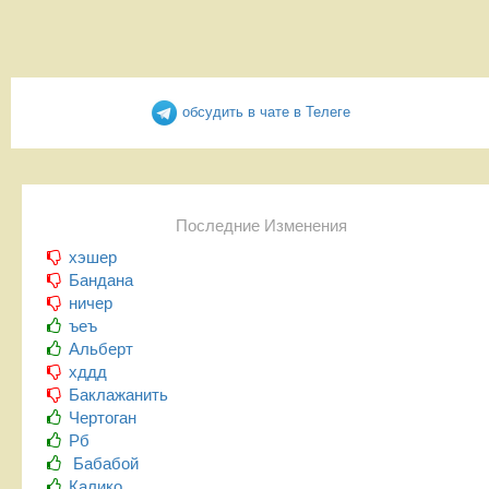
обсудить в чате в Телеге
Последние Изменения
хэшер
Бандана
ничер
ъеъ
Альберт
хддд
Баклажанить
Чертоган
Рб
Бабабой
Калико