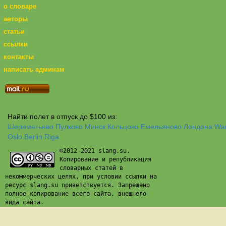
о словаре
авторы
статьи
ссылки
контакты
написать админам
Найти полет в отпуск до $100 из:
Шереметьево
Пулково
Минск
Кольцово
Емельяново
Лондона
Wa
Oslo
Berlin
Riga
©2012-2021 slang.su.
Копирование и републикация
словарных статей в
некоммерческих целях, при условии ссылки на
ресурс slang.su приветствуется. Запрещено
полное копирование всего сайта, внешнего
вида сайта.