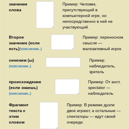
значение
Пример: Человек,
слова
присутствующий в
компьютерной игре, но
непосредственно в ней не
участвующий.
Второе
Пример: переносном
значение (если
смысле —
есть)
малоактивный игрок
(пояснение..)
синоним (ы)
Пример:
наблюдатель,
(пояснение..)
зритель
происхождение
Пример: От англ.
(если знаешь)
spectator —
наблюдатель
(пояснение..)
Фрагмент
Пример: В режиме дуэли
текста с
двое играют, а остальные —
этим
спектаторы — ждут своей
словом
очереди.