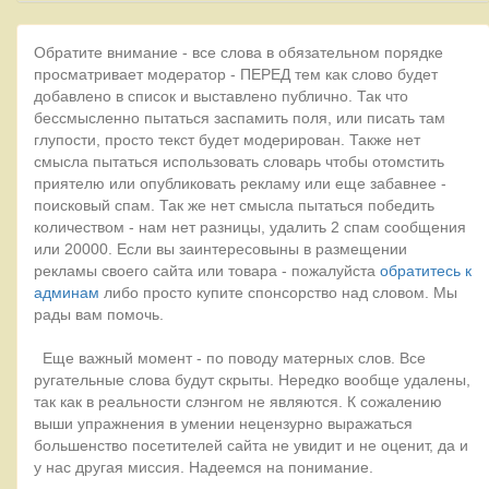
Обратите внимание - все слова в обязательном порядке
просматривает модератор - ПЕРЕД тем как слово будет
добавлено в список и выставлено публично. Так что
бессмысленно пытаться заспамить поля, или писать там
глупости, просто текст будет модерирован. Также нет
смысла пытаться использовать словарь чтобы отомстить
приятелю или опубликовать рекламу или еще забавнее -
поисковый спам. Так же нет смысла пытаться победить
количеством - нам нет разницы, удалить 2 спам сообщения
или 20000. Если вы заинтересовыны в размещении
рекламы своего сайта или товара - пожалуйста
обратитесь к
админам
либо просто купите спонсорство над словом. Мы
рады вам помочь.
Еще важный момент - по поводу матерных слов. Все
ругательные слова будут скрыты. Нередко вообще удалены,
так как в реальности слэнгом не являются. К сожалению
выши упражнения в умении нецензурно выражаться
большенство посетителей сайта не увидит и не оценит, да и
у нас другая миссия. Надеемся на понимание.