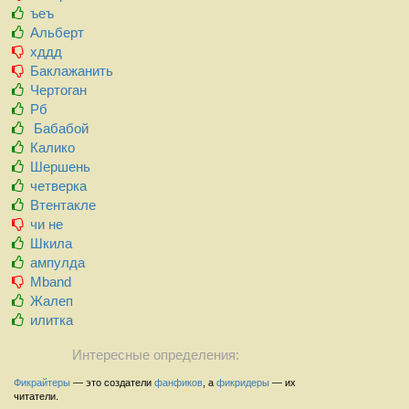
ъеъ
Альберт
хддд
Баклажанить
Чертоган
Рб
Бабабой
Калико
Шершень
четверка
Втентакле
чи не
Шкила
ампулда
Mband
Жалеп
илитка
Интересные определения:
Фикрайтеры
— это создатели
фанфиков
, а
фикридеры
— их
читатели.