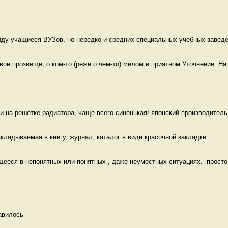
ду учащиеся ВУЗов, но нередко и средних специальных учебных заведен
е прозвище, о ком-то (реже о чем-то) милом и приятном Уточнение: Ня
и на решетке радиатора, чаще всего синенькая! японский производитель 
кладываемая в книгу, журнал, каталог в виде красочной закладки. 
еся в непонятных или понятных , даже неуместных ситуациях.  просто к
авилось 