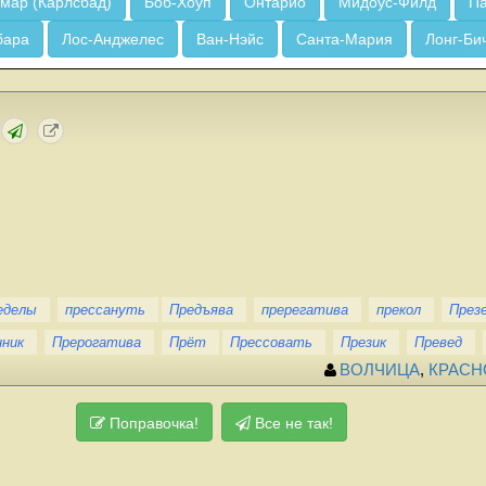
мар (Карлсбад)
Боб-Хоуп
Онтарио
Мидоус-Филд
Па
бара
Лос-Анджелес
Ван-Нэйс
Санта-Мария
Лонг-Би
еделы
прессануть
Предъява
пререгатива
прекол
През
ник
Прерогатива
Прёт
Прессовать
Презик
Превед
ВОЛЧИЦА
,
КРАСН
Поправочка!
Все не так!