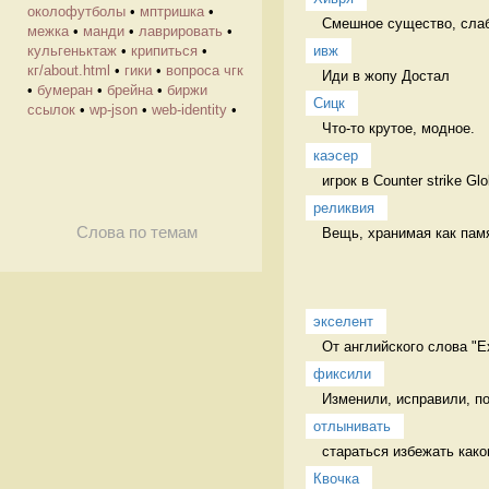
околофутболы
•
мптришка
•
Смешное существо, слабо
межка
•
манди
•
лаврировать
•
ивж
кульгеньктаж
•
крипиться
•
кг/about.html
•
гики
•
вопроса чгк
Иди в жопу Достал
•
бумеран
•
брейна
•
биржи
Сицк
ссылок
•
wp-json
•
web-identity
•
Что-то крутое, модное.  
каэсер
игрок в Counter strike Gl
реликвия
Слова по темам
Вещь, хранимая как пам
экселент
От английского слова "Ex
фиксили
Изменили, исправили, п
отлынивать
стараться избежать каког
Квочка