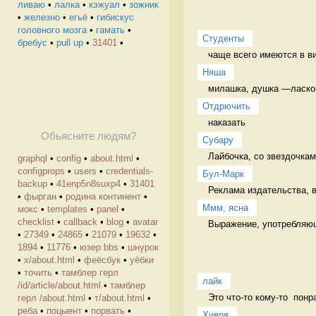
ливаю
•
лалка
•
кэжуал
•
зожник
•
железно
•
егьё
•
гибискус
головного мозга
•
гамать
•
Студенты
бребус
•
pull up
•
31401
•
чаще всего имеются в ви
Няша
милашка, душка —ласково
Отдрючить
наказать 
Обьясните людям?
Cубару
Лайбочка, со звездочкам
graphql
•
config
•
about.html
•
configprops
•
users
•
credentials-
Бул-Марк
backup
•
41enp5n8suxp4
•
31401
Реклама издательства, в
•
фырган
•
родина континент
•
Ммм, ясна
мокс
•
templates
•
panel
•
checklist
•
callback
•
blog
•
avatar
Выражение, употребляюще
•
27349
•
24865
•
21079
•
19632
•
1894
•
11776
•
юзер bbs
•
шнурок
•
х/about.html
•
феёсбук
•
уёбки
•
точить
•
тамблер герл
лайк
/id/article/about.html
•
тамблер
Это что-то кому-то  понр
герл /about.html
•
т/about.html
•
реба
•
поцыент
•
порвать
•
Хивря