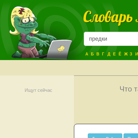
Словарь
А
Б
В
Г
Д
Е
Ё
Ж
З
И
Что 
Ищут сейчас