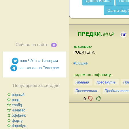
Джона Вэйна
Пало
Санта-Бар
ПРЕДКИ
,
МН.Р
Сейчас на сайте
0
значение:
РОДИТЕЛИ.
наш ЧАТ на Телеграм
#Общие
наш канал на Телеграм
рядом по алфавиту:
Превью
пресануть
Пр
Популярное за сегодня
Прескотина
Предшествен
рарный
0
роцк
config
чиназес
оффник
фарту
баребух