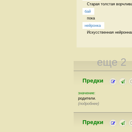
Старая толстая ворчлива
бай
пока 
нейронка
Искусственная нейронная
еще 2
Предки
значение:
родители.
(подробнее)
Предки