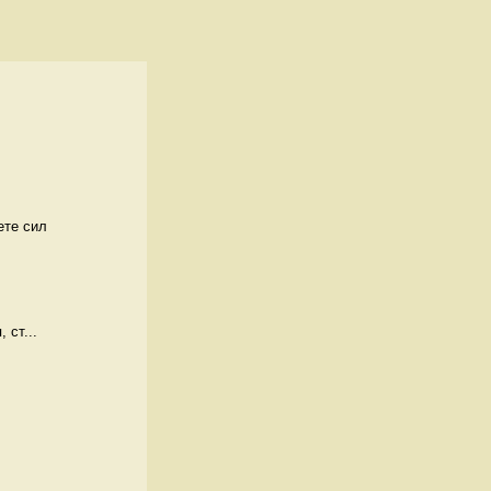
ете сил
 ст...