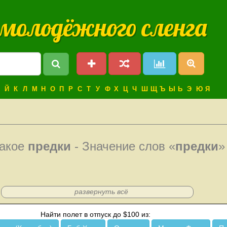
 молодёжного сленга
Й
К
Л
М
Н
О
П
Р
С
Т
У
Ф
Х
Ц
Ч
Ш
Щ
Ъ
Ы
Ь
Э
Ю
Я
такое
предки
- Значение слов «
предки
»
развернуть всё
Найти полет в отпуск до $100 из: