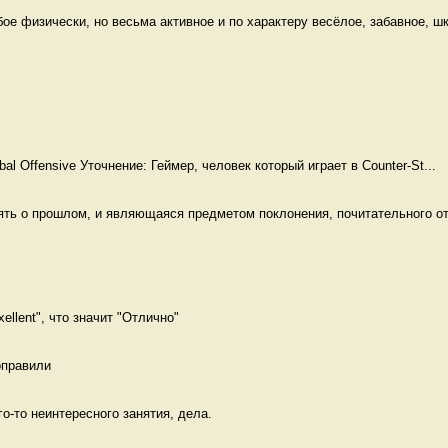
е физически, но весьма активное и по характеру весёлое, забавное, шк
obal Offensive Уточнение: Геймер, человек который играет в Counter-St...
ять о прошлом, и являющаяся предметом поклонения, почитательного от
ellent", что значит "Отлично" 
оправили 
о-то неинтересного занятия, дела.  