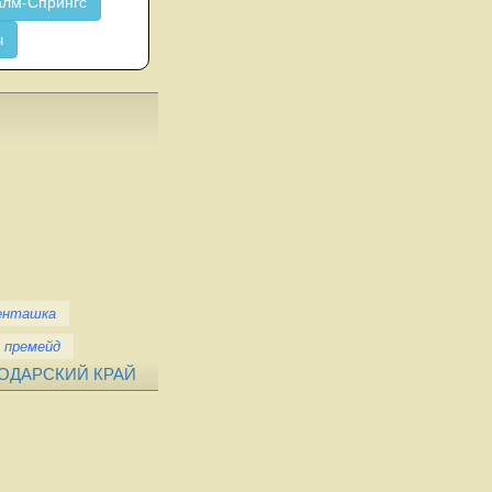
лм-Спрингс
ч
енташка
премейд
ОДАРСКИЙ КРАЙ