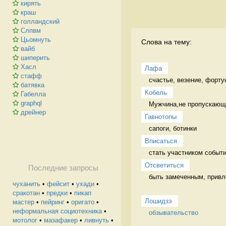
кирять
краш
голландский
Слпвм
Цьомнуть
Слова на тему:
вайб
шиперить
Хасл
Лафа
стафф
счастье, везение, форту
батявка
Кобель
Габелла
graphql
Мужчина,не пропускающи
дрейнер
Гавнотопы
сапоги, ботинки 
Вписаться
стать участником событи
Отсветиться
Последние запросы
быть замеченным, привл
чуханить
•
фейсит
•
ухади
•
сракотан
•
предки
•
пикап
Лошидзэ
мастер
•
пейринг
•
оригато
•
неформальная социотехника
•
обзывательство
мотолог
•
мазафакер
•
ливнуть
•