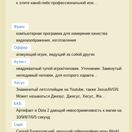
к элите какой-либо профессиональной или...
Фрапс
компьютерная программа для измерения качества 
видеоизображения, изготовления 
Оффер
атакующий игрок, ведущий за собой других 
Аутист
неадекватный тупой игрок/человек. Уточнение: Замкнутый 
нелюдимый человек, для которого характе...
Хесус
Знаменитый летсплейщик на Youtube, также JesusAVGN. 
Может называться Джезус, Джесус, Хесус, Жи...
БКБ
Артефакт в Dota 2 дающий невосприимчивость к магии на 
10/9/8/7/6/5 секунд 
Серб
Сергей Буркатовский, ведущий геймдизайнер игры World 