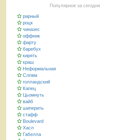
Популярное за сегодня
рарный
роцк
чиназес
оффник
фарту
баребух
кирять
краш
Неформальная
Слпвм
голландский
Капец
Цьомнуть
вайб
шиперить
стафф
Boulevard
Хасл
Габелла