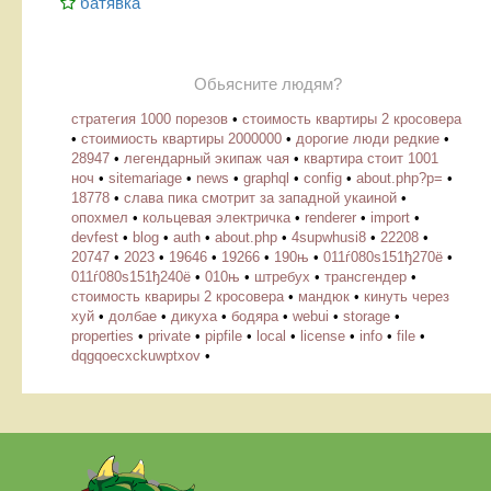
батявка
Обьясните людям?
стратегия 1000 порезов
•
стоимость квартиры 2 кросовера
•
стоимиость квартиры 2000000
•
дорогие люди редкие
•
28947
•
легендарный экипаж чая
•
квартира стоит 1001
ноч
•
sitemariage
•
news
•
graphql
•
config
•
about.php?p=
•
18778
•
слава пика смотрит за западной укаиной
•
опохмел
•
кольцевая электричка
•
renderer
•
import
•
devfest
•
blog
•
auth
•
about.php
•
4supwhusi8
•
22208
•
20747
•
2023
•
19646
•
19266
•
190њ
•
011ѓ080ѕ151ђ270ё
•
011ѓ080ѕ151ђ240ё
•
010њ
•
штребух
•
трансгендер
•
стоимость квариры 2 кросовера
•
мандюк
•
кинуть через
хуй
•
долбае
•
дикуха
•
бодяра
•
webui
•
storage
•
properties
•
private
•
pipfile
•
local
•
license
•
info
•
file
•
dqgqoecxckuwptxov
•