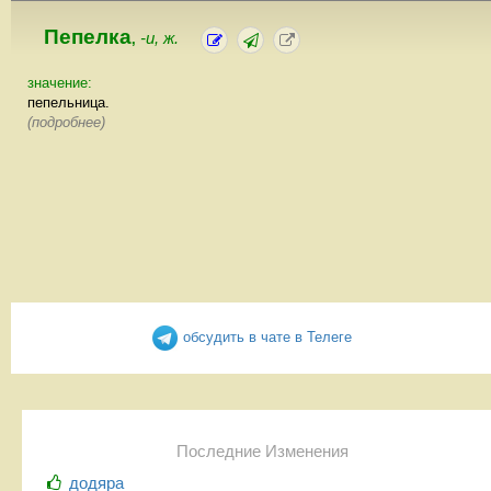
Пепелка
-и, ж.
,
значение:
пепельница.
(подробнее)
обсудить в чате в Телеге
Последние Изменения
додяра