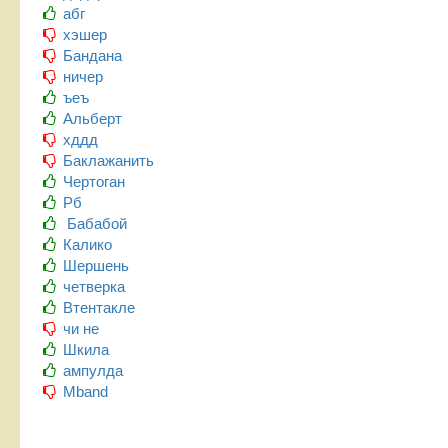
абг
хэшер
Бандана
ничер
ъеъ
Альберт
хддд
Баклажанить
Чертоган
Рб
Бабабой
Калико
Шершень
четверка
Втентакле
чи не
Шкила
ампулда
Mband