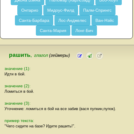
Джона Вэйна
Паломар (Карлсбад)
Боб-Хоуп
Онтарио
Мидоус-Филд
Палм-Спрингс
Санта-Барбара
Лос-Анджелес
Ван-Нэйс
Санта-Мария
Лонг-Бич
рашить
,
глагол
(геймеры)
значение (1):
Идти в бой.
значение (2):
Ломиться в бой.
значение (3):
Уточнение: ломиться в бой на все забив (вася пупкин,пупок).
пример текста:
"Чего сидите на базе? Идите рашить!".