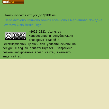
Найти полет в отпуск до $100 из:
Шереметьево
Пулково
Минск
Кольцово
Емельяново
Лондона
Warsaw
Oslo
Berlin
Riga
©2012-2021 slang.su.
Копирование и републикация
словарных статей в
некоммерческих целях, при условии ссылки на
ресурс slang.su приветствуется. Запрещено
полное копирование всего сайта, внешнего
вида сайта.