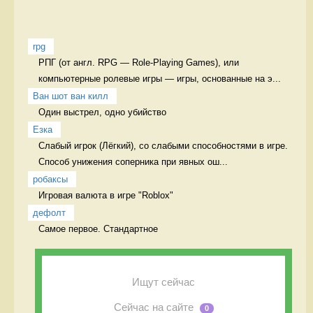
rpg
РПГ (от англ. RPG — Role-Playing Games), или 
компьютерные ролевые игры — игры, основанные на э...
Ван шот ван килл
Один выстрел, одно убийство  
Езка
Слабый игрок (Лёгкий), со слабыми способностями в игре. 
Способ унижения соперника при явных ош...
робаксы
Игровая валюта в игре "Roblox" 
дефолт
Самое первое. Стандартное 
Ищут сейчас
Сейчас на сайте
0