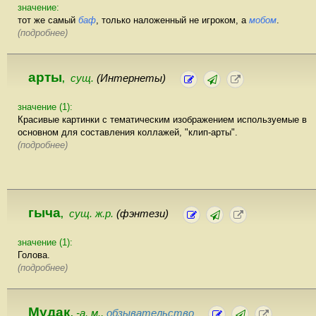
значение:
тот же самый
баф
, только наложенный не игроком, а
мобом
.
(подробнее)
арты
сущ.
(Интернеты)
,
значение (1):
Красивые картинки с тематическим изображением используемые в
основном для составления коллажей, "клип-арты".
(подробнее)
гыча
сущ. ж.р.
(фэнтези)
,
значение (1):
Голова.
(подробнее)
Мудак
-а, м.,
обзывательство
,