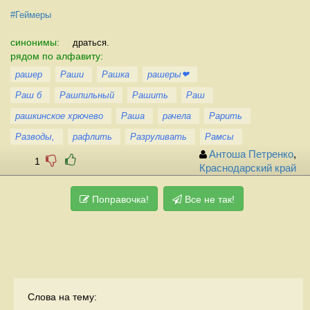
#Геймеры
синонимы:
драться.
рядом по алфавиту:
рашер
Раши
Рашка
рашеры❤
Раш б
Рашпильный
Рашить
Раш
рашкинское хрючево
Раша
рачела
Рарить
Разводы,
рафлить
Разруливать
Рамсы
Антоша Петренко
,
1
Краснодарский край
Поправочка!
Все не так!
Слова на тему: