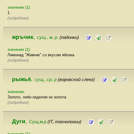
значение (1):
1.
(подробнее)
жръчик
сущ., м. р.
(падонки)
,
значение (1):
Лимонад "Живчик" со вкусом яблока.
(подробнее)
рыжьё
сущ., ср. р
(воровской сленг)
,
значение:
Золото, либо изделия из золота.
(подробнее)
Дуги
Сущ,м.р
(IT, технологии)
,
значение (1):