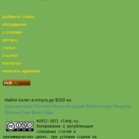
добавить слово
обсуждения
о словаре
авторы
статьи
ссылки
контакты
написать админам
Найти полет в отпуск до $100 из:
Шереметьево
Пулково
Минск
Кольцово
Емельяново
Лондона
Warsaw
Oslo
Berlin
Riga
©2012-2021 slang.su.
Копирование и републикация
словарных статей в
некоммерческих целях, при условии ссылки на