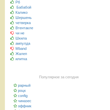
Рб
Бабабой
Калико
Шершень
четверка
Втентакле
чи не
Шкила
ампулда
Mband
Жалеп
илитка
Популярное за сегодня
рарный
роцк
config
чиназес
оффник