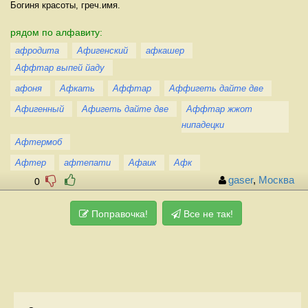
Богиня красоты, греч.имя.
рядом по алфавиту:
афродита
Афигенский
афкашер
Аффтар выпей йаду
афоня
Афкать
Аффтар
Аффигеть дайте две
Афигенный
Афигеть дайте две
Аффтар жжот
нипадецки
Афтермоб
Афтер
афтепати
Афаик
Афк
gaser
,
Москва
0
Поправочка!
Все не так!