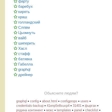
фарту
баребух
кирять
краш
голландский
Слпвм
Цьомнуть
вайб
шиперить
Хасл
стафф
батявка
Габелла
graphql
дрейнер
Обьясните людям?
graphql
•
config
•
about.html
•
configprops
•
users
•
credentials-backup
•
41enp5n8suxp4
•
31401
•
фырган
•
родина континент
•
мокс
•
templates
•
panel
•
checklist
•