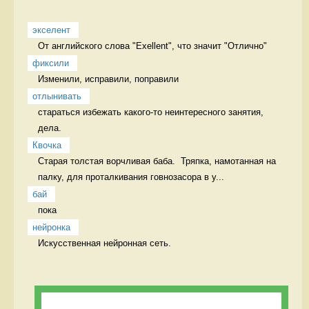
экселент
От английского слова "Exellent", что значит "Отлично" 
фиксили
Изменили, исправили, поправили 
отлынивать
стараться избежать какого-то неинтересного занятия, 
дела.  
Квочка
Старая толстая ворчливая баба.  Тряпка, намотанная на 
палку, для проталкивания говнозасора в у...
бай
пока 
нейронка
Искусственная нейронная сеть. 