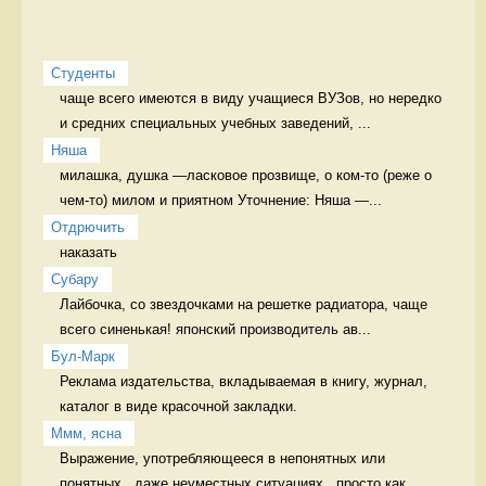
Студенты
чаще всего имеются в виду учащиеся ВУЗов, но нередко 
и средних специальных учебных заведений, ...
Няша
милашка, душка —ласковое прозвище, о ком-то (реже о 
чем-то) милом и приятном Уточнение: Няша —...
Отдрючить
наказать 
Cубару
Лайбочка, со звездочками на решетке радиатора, чаще 
всего синенькая! японский производитель ав...
Бул-Марк
Реклама издательства, вкладываемая в книгу, журнал, 
каталог в виде красочной закладки. 
Ммм, ясна
Выражение, употребляющееся в непонятных или 
понятных , даже неуместных ситуациях.  просто как ...