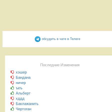
обсудить в чате в Телеге
Последние Изменения
хэшер
Бандана
ничер
ъеъ
Альберт
хддд
Баклажанить
Чертоган