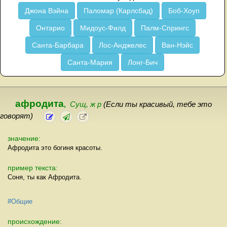
Джона Вэйна
Паломар (Карлсбад)
Боб-Хоуп
Онтарио
Мидоус-Филд
Палм-Спрингс
Санта-Барбара
Лос-Анджелес
Ван-Нэйс
Санта-Мария
Лонг-Бич
афродита
,
Сущ, ж р
(Если ты красивый, тебе это
говорят)
значение:
Афродита это богиня красоты.
пример текста:
Соня, ты как Афродита.
#Общие
происхождение: