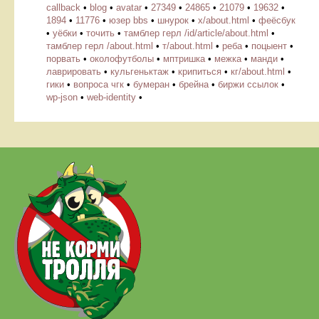
callback
•
blog
•
avatar
•
27349
•
24865
•
21079
•
19632
•
1894
•
11776
•
юзер bbs
•
шнурок
•
х/about.html
•
феёсбук
•
уёбки
•
точить
•
тамблер герл /id/article/about.html
•
тамблер герл /about.html
•
т/about.html
•
реба
•
поцыент
•
порвать
•
околофутболы
•
мптришка
•
межка
•
манди
•
лаврировать
•
кульгеньктаж
•
крипиться
•
кг/about.html
•
гики
•
вопроса чгк
•
бумеран
•
брейна
•
биржи ссылок
•
wp-json
•
web-identity
•