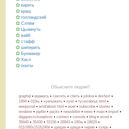
кирять
краш
голландский
Слпвм
Цьомнуть
вайб
стафф
шиперить
Букмакер
Хасл
понты
Обьясните людям?
graphql
•
врамать
•
сексить
•
сбить
•
jolokia
•
devfest
•
1894
•
010њ
•
хуепыжить
•
хуеп
•
тугач/about.html
•
микрухой
•
м/id/about.html
•
wuel
•
subscribe
•
stories
•
renderer
•
pipfile
•
packs
•
newsletter
•
news
•
main
•
import
•
dqgqoecxckuwptxov
•
contact
•
console
•
blog
•
asset
•
38440
•
35430
•
32156
•
28943
•
190њ
•
19029
•
011ѓ080ѕ151ђ240ё
•
щищин
•
щищи
•
чирим
•
хуярь
•