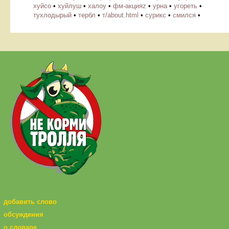
хуйсо
•
хуйлуш
•
халоу
•
фм-акцияz
•
урна
•
угореть
•
тухлодырый
•
тербл
•
т/about.html
•
сурикс
•
смился
•
добавить слово
обсуждения
о словаре