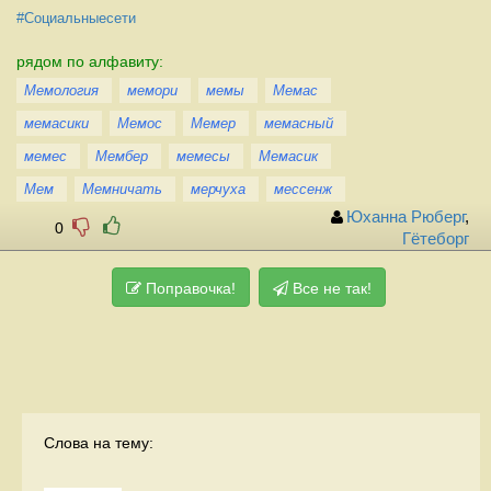
#Социальныесети
рядом по алфавиту:
Мемология
мемори
мемы
Мемас
мемасики
Мемос
Мемер
мемасный
мемес
Мембер
мемесы
Мемасик
Мем
Мемничать
мерчуха
мессенж
Юханна Рюберг
,
0
Гётеборг
Поправочка!
Все не так!
Слова на тему: