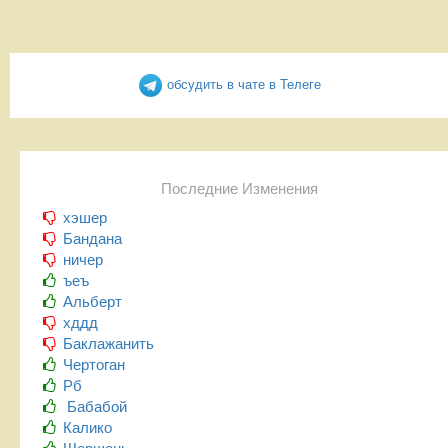
обсудить в чате в Телеге
Последние Изменения
хэшер
Бандана
ничер
ъеъ
Альберт
хддд
Баклажанить
Чертоган
Рб
Бабабой
Калико