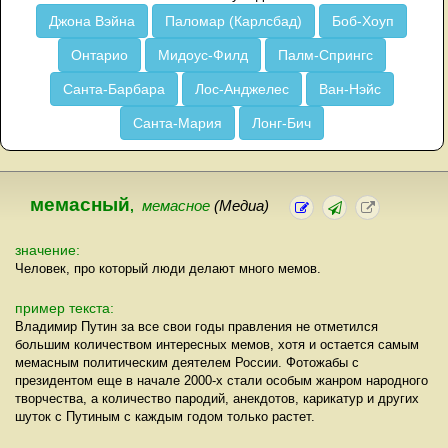
Джона Вэйна
Паломар (Карлсбад)
Боб-Хоуп
Онтарио
Мидоус-Филд
Палм-Спрингс
Санта-Барбара
Лос-Анджелес
Ван-Нэйс
Санта-Мария
Лонг-Бич
мемасный
,
мемасное
(Медиа)
значение:
Человек, про который люди делают много мемов.
пример текста:
Владимир Путин за все свои годы правления не отметился
большим количеством интересных мемов, хотя и остается самым
мемасным политическим деятелем России. Фотожабы с
президентом еще в начале 2000-х стали особым жанром народного
творчества, а количество пародий, анекдотов, карикатур и других
шуток с Путиным с каждым годом только растет.