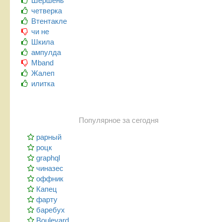
Шершень
четверка
Втентакле
чи не
Шкила
ампулда
Mband
Жалеп
илитка
Популярное за сегодня
рарный
роцк
graphql
чиназес
оффник
Капец
фарту
баребух
Boulevard