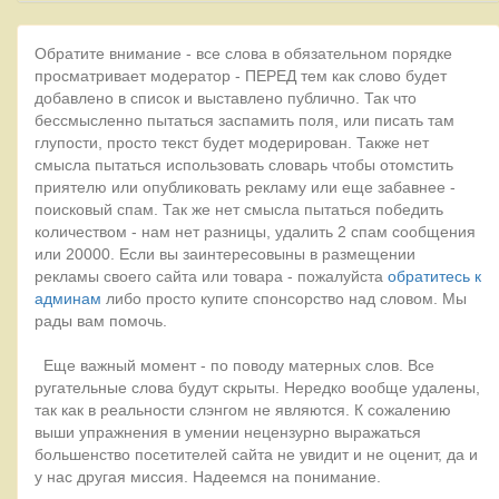
Обратите внимание - все слова в обязательном порядке
просматривает модератор - ПЕРЕД тем как слово будет
добавлено в список и выставлено публично. Так что
бессмысленно пытаться заспамить поля, или писать там
глупости, просто текст будет модерирован. Также нет
смысла пытаться использовать словарь чтобы отомстить
приятелю или опубликовать рекламу или еще забавнее -
поисковый спам. Так же нет смысла пытаться победить
количеством - нам нет разницы, удалить 2 спам сообщения
или 20000. Если вы заинтересовыны в размещении
рекламы своего сайта или товара - пожалуйста
обратитесь к
админам
либо просто купите спонсорство над словом. Мы
рады вам помочь.
Еще важный момент - по поводу матерных слов. Все
ругательные слова будут скрыты. Нередко вообще удалены,
так как в реальности слэнгом не являются. К сожалению
выши упражнения в умении нецензурно выражаться
большенство посетителей сайта не увидит и не оценит, да и
у нас другая миссия. Надеемся на понимание.