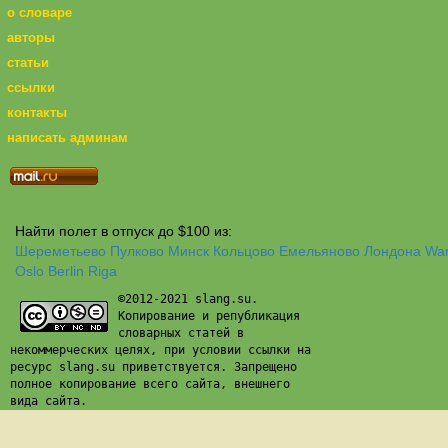
о словаре
авторы
статьи
ссылки
контакты
написать админам
Найти полет в отпуск до $100 из:
Шереметьево
Пулково
Минск
Кольцово
Емельяново
Лондона
Wa
Oslo
Berlin
Riga
©2012-2021 slang.su.
Копирование и републикация
словарных статей в
некоммерческих целях, при условии ссылки на
ресурс slang.su приветствуется. Запрещено
полное копирование всего сайта, внешнего
вида сайта.