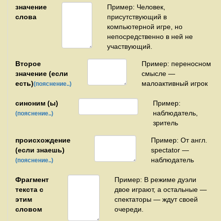
значение
Пример: Человек,
слова
присутствующий в
компьютерной игре, но
непосредственно в ней не
участвующий.
Второе
Пример: переносном
значение (если
смысле —
есть)
малоактивный игрок
(пояснение..)
синоним (ы)
Пример:
наблюдатель,
(пояснение..)
зритель
происхождение
Пример: От англ.
(если знаешь)
spectator —
наблюдатель
(пояснение..)
Фрагмент
Пример: В режиме дуэли
текста с
двое играют, а остальные —
этим
спектаторы — ждут своей
словом
очереди.