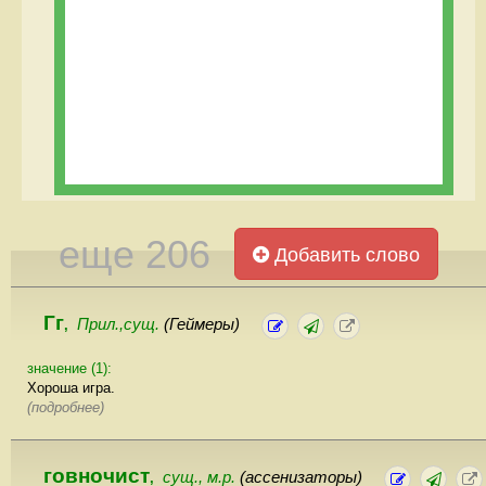
еще 206
Добавить слово
Гг
Прил.,сущ.
(Геймеры)
,
значение (1):
Хороша игра.
(подробнее)
говночист
сущ., м.р.
(ассенизаторы)
,