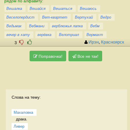
рядом по алфавиту:
Вешалка
Вешайся
Вешаться
Вешаюсь
Веселопердист
Вет-квартет
Вертухай
Ведро
Ведьмак
Вебмани
верблюжья лапка
Вебм
вечер в хату
верёвка
Велотриал
Вермахт
Ирэн
,
Красноярск
3
Поправочка!
Все не так!
Слова на тему:
Махаловка
драка.  
Ливер