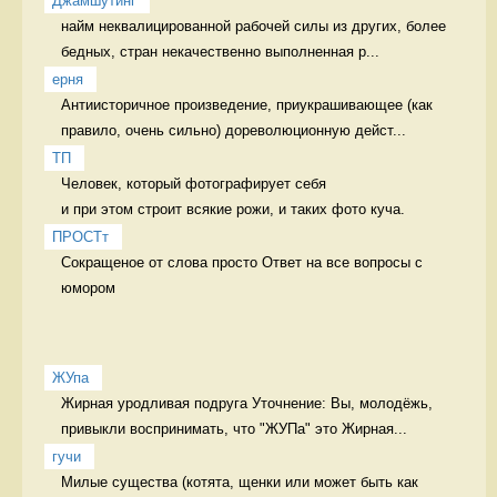
Джамшутинг
найм неквалицированной рабочей силы из других, более 
бедных, стран некачественно выполненная р...
ерня
Антиисторичное произведение, приукрашивающее (как 
правило, очень сильно) дореволюционную дейст...
ТП
Человек, который фотографирует себя 

и при этом строит всякие рожи, и таких фото куча. 
ПРОСТт
Сокращеное от слова просто Ответ на все вопросы с 
юмором
ЖУпа
Жирная уродливая подруга Уточнение: Вы, молодёжь, 
привыкли воспринимать, что "ЖУПа" это Жирная...
гучи
Милые существа (котята, щенки или может быть как 