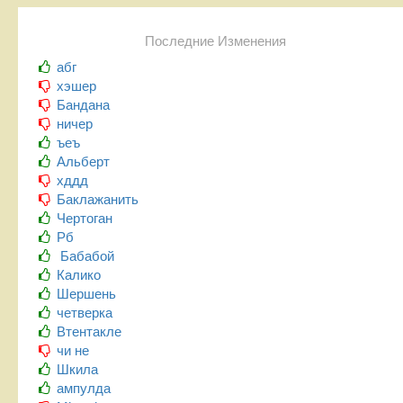
Последние Изменения
абг
хэшер
Бандана
ничер
ъеъ
Альберт
хддд
Баклажанить
Чертоган
Рб
Бабабой
Калико
Шершень
четверка
Втентакле
чи не
Шкила
ампулда