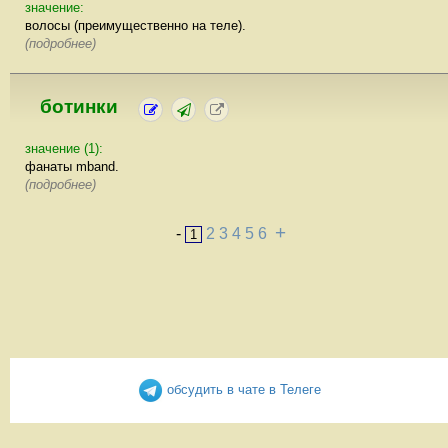
значение:
волосы (преимущественно на теле).
(подробнее)
ботинки
значение (1):
фанаты mband.
(подробнее)
+
-
2
3
4
5
6
1
обсудить в чате в Телеге