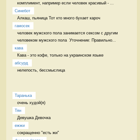
комплимент, например если человек красивый - ...
Синебот
Алкаш, пьяница Тот кто много бухает кароч
гамосек
человек мужского пола занимается сексом с другим 
человеком мужского пола  Уточнение: Правильно...
кава
Кава - это кофе, только на украинском языке 
абсурд
нелепость, бессмыслица 
Таранька
очень худой(я) 
Тян
Девушка Девочка
ежжи
сокращенно "есть жи" 