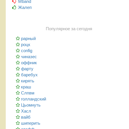
Mband
Жалеп
Популярное за сегодня
рарный
роцк
config
чиназес
оффник
фарту
баребух
кирять
краш
Слпвм
голландский
Цьомнуть
Хасл
вайб
шиперить