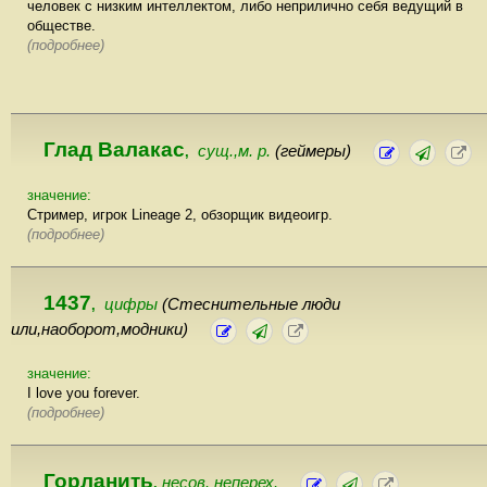
человек с низким интеллектом, либо неприлично себя ведущий в
обществе.
(подробнее)
Глад Валакас
сущ.,м. р.
(геймеры)
,
значение:
Стример, игрок Lineage 2, обзорщик видеоигр.
(подробнее)
1437
цифры
(Стеснительные люди
,
или,наоборот,модники)
значение:
I love you forever.
(подробнее)
Горланить
несов. неперех.
,