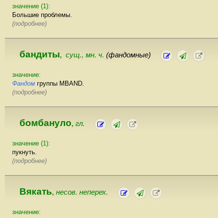
значение (1):
Большие проблемы.
(подробнее)
бандиты
сущ., мн. ч.
(фандомные)
,
значение:
Фандом
группы MBAND.
(подробнее)
бомбануло
гл.
,
значение (1):
пукнуть.
(подробнее)
Вякать
несов. неперех.
,
значение: