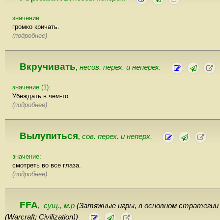
значение:
громко кричать.
(подробнее)
Вкручивать
несов. перех. и неперех.
,
значение (1):
Убеждать в чем-то.
(подробнее)
Вылупиться
сов. перех. и неперх.
,
значение:
смотреть во все глаза.
(подробнее)
FFA
сущ., м.р
(Затяжные игры, в основном стратегии
,
(Warcraft; Сivilization))