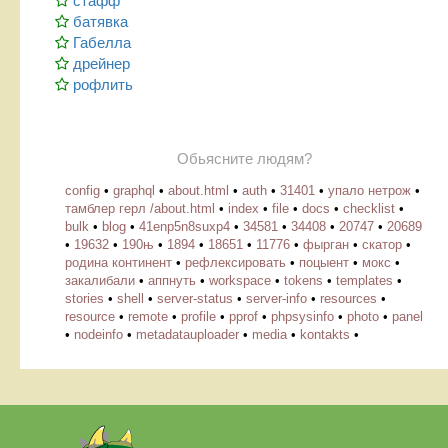
стафф
батявка
Габелла
дрейнер
рофлить
Обьясните людям?
config
•
graphql
•
about.html
•
auth
•
31401
•
упало нетрож
•
тамблер герл /about.html
•
index
•
file
•
docs
•
checklist
•
bulk
•
blog
•
41enp5n8suxp4
•
34581
•
34408
•
20747
•
20689
•
19632
•
190њ
•
1894
•
18651
•
11776
•
фырган
•
скатор
•
родина континент
•
рефлексировать
•
поцыент
•
мокс
•
закалибали
•
аппнуть
•
workspace
•
tokens
•
templates
•
stories
•
shell
•
server-status
•
server-info
•
resources
•
resource
•
remote
•
profile
•
pprof
•
phpsysinfo
•
photo
•
panel
•
nodeinfo
•
metadatauploader
•
media
•
kontakts
•