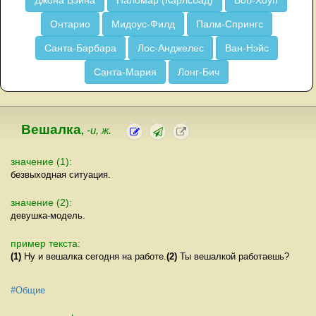
Джона Вэйна
Паломар (Карлсбад)
Боб-Хоуп
Онтарио
Мидоус-Филд
Палм-Спрингс
Санта-Барбара
Лос-Анджелес
Ван-Нэйс
Санта-Мария
Лонг-Бич
Вешалка
,
-и, ж.
значение (1):
безвыходная ситуация.
значение (2):
девушка-модель.
пример текста:
(1)
Ну и вешалка сегодня на работе.
(2)
Ты вешалкой работаешь?
#Общие