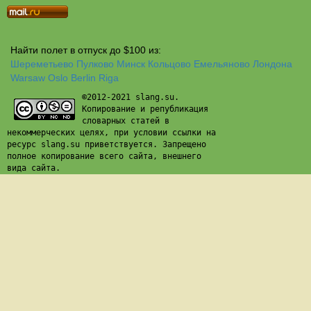
Найти полет в отпуск до $100 из:
Шереметьево
Пулково
Минск
Кольцово
Емельяново
Лондона
Warsaw
Oslo
Berlin
Riga
©2012-2021 slang.su.
Копирование и републикация
словарных статей в
некоммерческих целях, при условии ссылки на
ресурс slang.su приветствуется. Запрещено
полное копирование всего сайта, внешнего
вида сайта.