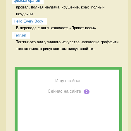
фиаско братан
провал, полная неудача, крушение, крах  полный 
неудачник
Hello Every Body
В переводе с англ. означает: «Привет всем» 
Теггинг
Теггинг-это вид уличного искусства наподобие граффити 
только вместо рисунков там пишут свой те...
Ищут сейчас
Сейчас на сайте
0