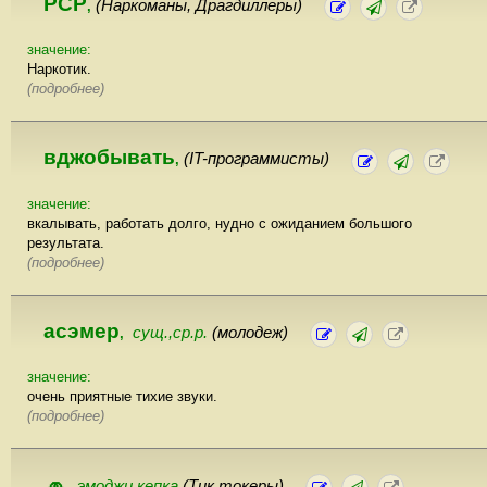
PCP
(Наркоманы, Драгдиллеры)
,
значение:
Наркотик.
(подробнее)
вджобывать
(IT-программисты)
,
значение:
вкалывать, работать долго, нудно с ожиданием большого
результата.
(подробнее)
асэмер
сущ.,ср.р.
(молодеж)
,
значение:
очень приятные тихие звуки.
(подробнее)
🧢
эмоджи кепка
(Тик токеры)
,