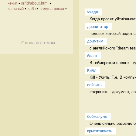
кёниг
•
кг/id/about.html
•
кашиный
•
кабэ
•
залупа рекса
•
ухади
Когда просят уйти/замол
дровитатор
человек который ведёт с
дримтим
Слова по темам
с английского "dream tea
блант
В геймерском сленге - т
Килл
Kill - Убить. Т.е. В ком
сейвить
сохранить - документ, с
бобмануло
Очень сильно разозлило,
крысятничать