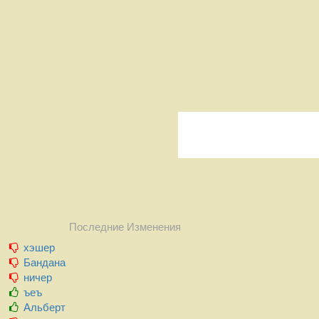
Последние Изменения
хэшер
Бандана
ничер
ъеъ
Альберт