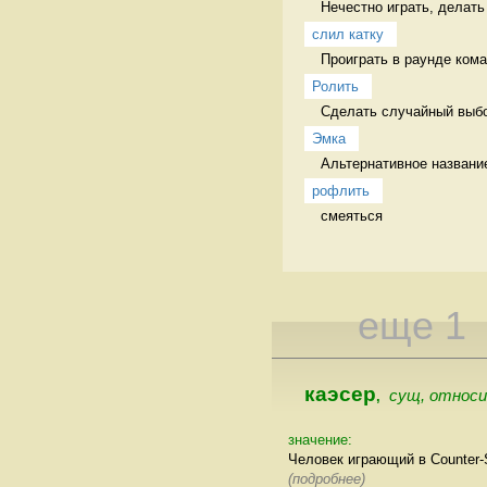
Нечестно играть, делать
слил катку
Проиграть в раунде кома
Ролить
Сделать случайный выбор
Эмка
Альтернативное название
рофлить
смеяться 
еще 1
каэсер
сущ, относи
,
значение:
Человек играющий в Counter-S
(подробнее)