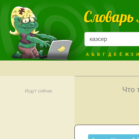
Словарь
А
Б
В
Г
Д
Е
Ё
Ж
З
И
Что 
Ищут сейчас