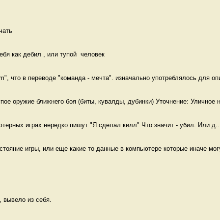
чать 
ебя как дебил , или тупой  человек
m", что в переводе "команда - мечта". изначально употреблялось для опи
упое оружие ближнего боя (биты, кувалды, дубинки) Уточнение: Уличное н
пьютерных играх нередко пишут "Я сделал килл" Что значит - убил. Или д..
остояние игры, или еще какие то данные в компьютере которые иначе могу
 вывело из себя. 