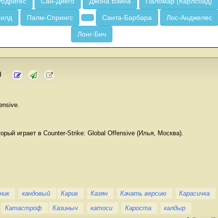
Родригес
Сан-Диего
Джона Вэйна
Паломар (Карлсбад)
Филд
Палм-Спрингс
Санта-Барбара
Лос-Анджелес
Лонг-Бич
)
ensive.
рый играет в Counter-Strike: Global Offensive (Илья, Москва).
ник
кандовый
Карик
Казян
Качать версию
Карасичка
Катастроф
Казиныч
катоси
Кароста
калдыр