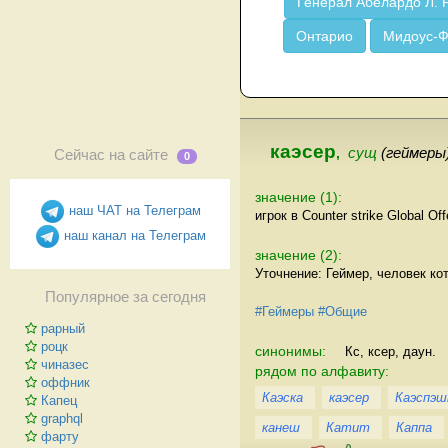
Генерал Абелардо Л. 
Онтарио
Мидоус-
каэсер
,
сущ
(геймеры
Сейчас на сайте
0
значение (1):
наш ЧАТ на Телеграм
игрок в Counter strike Global Off
наш канал на Телеграм
значение (2):
Уточнение: Геймер, человек кото
Популярное за сегодня
#Геймеры
#Общие
рарный
роцк
синонимы:
Кс, ксер, даун.
чиназес
рядом по алфавиту:
оффник
Каэска
каэсер
Каэспэш
Капец
graphql
канеш
Катит
Каппа
фарту