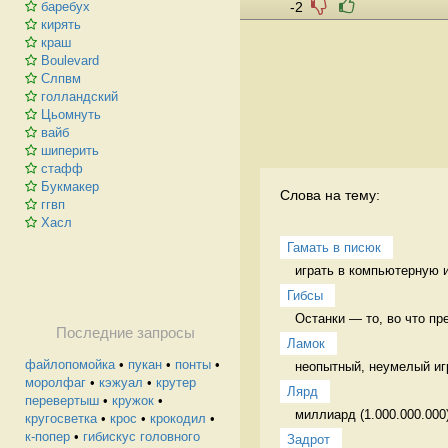
-2
баребух
кирять
краш
Boulevard
Слпвм
голландский
Цьомнуть
вайб
шиперить
стафф
Букмакер
Слова на тему:
ггвп
Хасл
Гамать в писюк
играть в компьютерную 
Гибсы
Останки — то, во что п
Последние запросы
Ламок
файлопомойка
•
пукан
•
понты
•
неопытный, неумелый иг
моролфаг
•
кэжуал
•
крутер
Лярд
перевертыш
•
кружок
•
миллиард (1.000.000.000)
кругосветка
•
крос
•
крокодил
•
к-попер
•
гибискус головного
Задрот