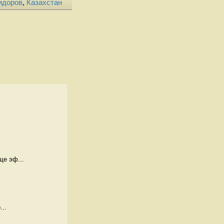
идоров
,
Казахстан
ще эф...
...