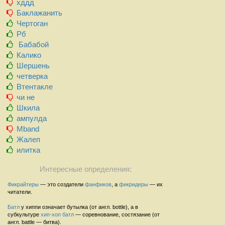
хддд
Баклажанить
Чертоган
Рб
Бабабой
Калико
Шершень
четверка
Втентакле
чи не
Шкила
ампулда
Mband
Жалеп
илитка
Интересные определения:
Фикрайтеры
— это создатели
фанфиков
, а
фикридеры
— их
читатели.
Батл
у хиппи означает бутылка (от англ. bottle), а в
субкультуре
хип-хоп
батл
— соревнование, состязание (от
англ. battle — битва).