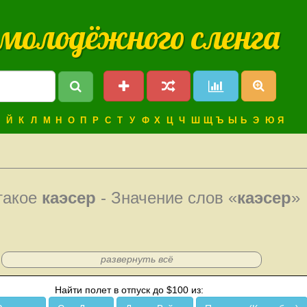
 молодёжного сленга
Й
К
Л
М
Н
О
П
Р
С
Т
У
Ф
Х
Ц
Ч
Ш
Щ
Ъ
Ы
Ь
Э
Ю
Я
такое
каэсер
- Значение слов «
каэсер
»
развернуть всё
Найти полет в отпуск до $100 из: