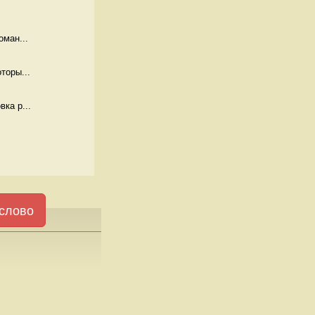
оман...
торы...
ка р...
слово