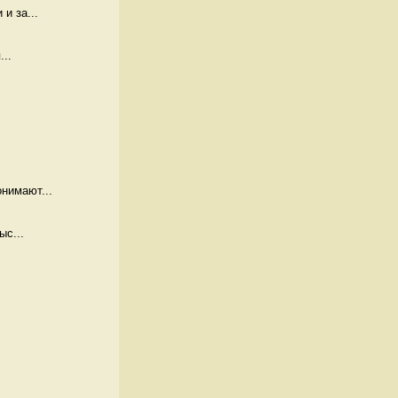
и за...
...
нимают...
ыс...