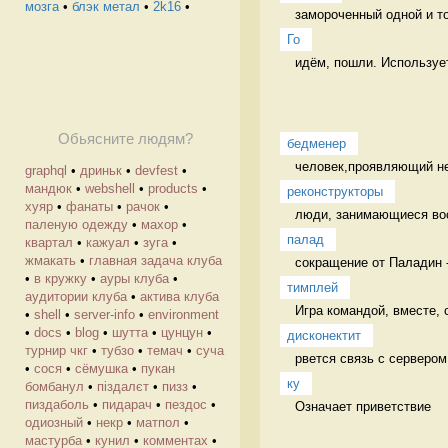
мозга
•
блэк метал
•
2k16
•
замороченный одной и то
Го
идём, пошли. Используетс
Обьясните людям?
бедменер
человек,проявляющий не
graphql
•
дриньк
•
devfest
•
мандюк
•
webshell
•
products
•
реконструкторы
хуяр
•
фанаты
•
рачок
•
люди, занимающиеся вос
паленую одежду
•
махор
•
палад
квартал
•
кажуал
•
зуга
•
жмакать
•
главная задача клуба
сокращение от Паладин -
•
в кружку
•
ауры клуба
•
тимплей
аудитории клуба
•
актива клуба
Игра командой, вместе, 
•
shell
•
server-info
•
environment
•
docs
•
blog
•
шутта
•
цунцун
•
дисконектит
турнир чкг
•
тубзо
•
темач
•
суча
•
сося
•
сёмушка
•
пукан
ку
бомбанул
•
піздалєт
•
пизз
•
пиздаболь
•
пидарач
•
пездос
•
Означает приветствие 
одиозный
•
некр
•
матпол
•
мастурба
•
кунил
•
комментах
•