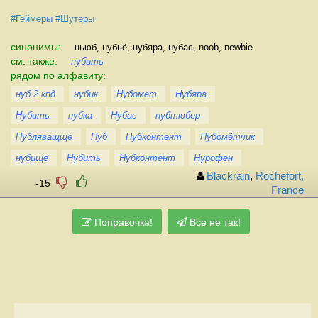
#Геймеры
#Шутеры
синонимы:
ньюб, нубьё, нубяра, нубас, noob, newbie.
см. также:
нубить
рядом по алфавиту:
нуб 2 кпд
нубик
Нубомет
Нубяра
Нубить
нубка
Нубас
нубтюбер
Нубляващще
Нуб
Нубконтент
Нубомётчик
нубище
Нубить
Нубконтент
Нурофен
Blackrain
,
Rochefort,
-15
France
Поправочка!
Все не так!