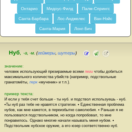
Онтарио
Мидоус-Филд
Палм-Спрингс
Санта-Барбара
Лос-Анджелес
Ван-Нэйс
Санта-Мария
Лонг-Бич
Нуб
,
-а, -м.
(
геймеры
,
шутеры
)
значение:
человек использующий презираемые всеми
пеги
чтобы добиться
максимального количества убийств (например, подствольные
гранатомёты,
перк
«мученик» и т.п.).
пример текста:
И если у тебя счет больше - ты нуб. и подствол используешь - нуб.
•Ты нуб раз тебе не нравятся стратегии. • Единственная проблема
нубов, как мне кажется, в переизбытке самолюбия. • Раньше я не
пользовался подствольником, но когда попробовал, то мне
понравилось. Однако многие начали называть меня нубом. •
Подствольник нубское оружие, а его юзер соответственно нуб.