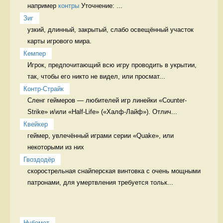
например 
контры
 Уточнение: ...
Зиг
узкий, длинный, закрытый, слабо освещённый участок 
карты игрового мира. 
Кемпер
Игрок, предпочитающий всю игру проводить в укрытии, 
так, чтобы его никто не видел, или просмат...
Контр-Страйк
Сленг геймеров — любителей игр линейки «Counter-
Strike» и/или «Half-Life» («Халф-Лайф»). Отлич...
Квейкер
геймер, увлечённый играми серии «Quake», или 
некоторыми из них 
Гвоздодёр
скорострельная снайперская винтовка с очень мощными 
патронами, для умертвления требуется тольк...
Нубомет