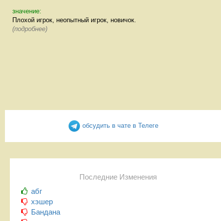
значение:
Плохой игрок, неопытный игрок, новичок.
(подробнее)
обсудить в чате в Телеге
Последние Изменения
абг
хэшер
Бандана