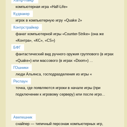
Халф-лайф 
компьютерная игра «Half-Life» 
Кудвакер
игрок в компьютерную игру «Quake 2» 
Контрстрайкер
фанат компьютерной игры «Counter-Strike» (она же 
«Контра», «КС», «CS») 
БФГ
фантастический вид ручного оружия группового (в играх 
«Quake») или массового (в играх «Doom») ...
ГОшники
люди Альянса, господразделения из игры «
Респаун
точка, где появляются игроки в начале игры (при 
подключении к игровому серверу) или после игро...
Авепешник
снайпер — типичный персонаж компьютерных игр, 