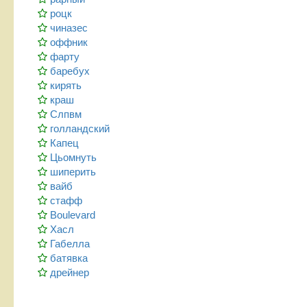
роцк
чиназес
оффник
фарту
баребух
кирять
краш
Слпвм
голландский
Капец
Цьомнуть
шиперить
вайб
стафф
Boulevard
Хасл
Габелла
батявка
дрейнер