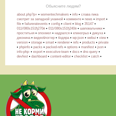
Обьясните людям?
about.php?p=
•
womentechmakers
•
info
•
слава пика
смотрит за западной укаиной
•
комменте
•
news
•
import
•
file
•
failureratevents
•
config
•
client
•
blog
•
35147
•
011ѓ080ѕ151ђ270ё
•
011ѓ080ѕ151ђ240ё
•
шаповальчики
•
проститьня
•
опохмел
•
надрался
•
кпиногрыз
•
дикуха
•
джонина
•
видеоблоггер
•
бодяра
•
wp-json
•
webui
•
view
•
version
•
storage
•
smart
•
renderer
•
refs
•
products
•
private
•
phpinfo
•
packs
•
packed-refs
•
options
•
manifest
•
json
•
info-php-
•
export
•
executive-team
•
docs
•
dns-query
•
devfest
•
dashboard
•
content-editor
•
checklist
•
catch
•