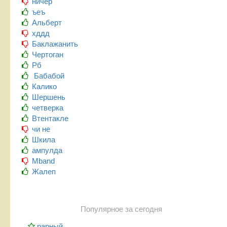
ничер
ъеъ
Альберт
хддд
Баклажанить
Чертоган
Рб
Бабабой
Калико
Шершень
четверка
Втентакле
чи не
Шкила
ампулда
Mband
Жалеп
Популярное за сегодня
рарный