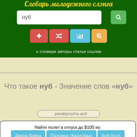
Словарь молодежного слэнга
о словаре
авторы
статьи
ссылки
Что такое
нуб
- Значение слов «
нуб
»
развернуть всё
Найти полет в отпуск до $100 из:
Джона Вэйна
Паломар (Карлсбад)
Боб-Хоуп