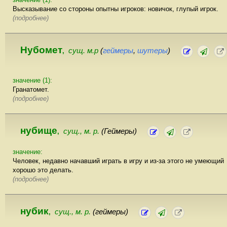
Высказывание со стороны опытны игроков: новичок, глупый игрок.
(подробнее)
Нубомет
сущ. м.р
(
геймеры
,
шутеры
)
,
значение (1):
Гранатомет.
(подробнее)
нубище
сущ., м. р.
(Геймеры)
,
значение:
Человек, недавно начавший играть в игру и из-за этого не умеющий
хорошо это делать.
(подробнее)
нубик
сущ., м. р.
(геймеры)
,