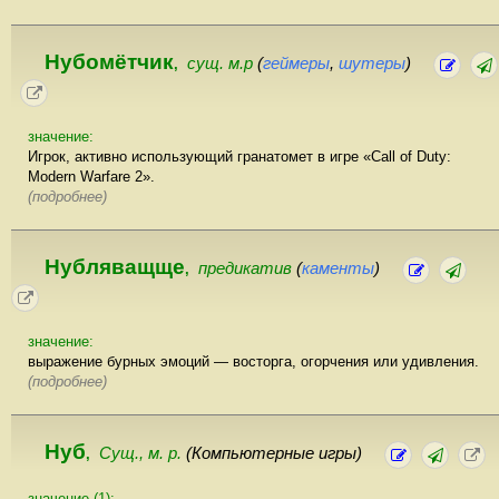
Нубомётчик
сущ. м.р
(
геймеры
,
шутеры
)
,
значение:
Игрок, активно использующий гранатомет в игре «Call of Duty:
Мodern Warfare 2».
(подробнее)
Нубляващще
предикатив
(
каменты
)
,
значение:
выражение бурных эмоций — восторга, огорчения или удивления.
(подробнее)
Нуб
Сущ., м. р.
(Компьютерные игры)
,
значение (1):