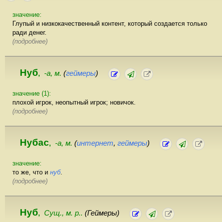
значение:
Глупый и низкокачественный контент, который создается только
ради денег.
(подробнее)
Нуб
-а, м.
(
геймеры
)
,
значение (1):
плохой игрок, неопытный игрок; новичок.
(подробнее)
Нубас
-а, м.
(
интернет
,
геймеры
)
,
значение:
то же, что и
нуб
.
(подробнее)
Нуб
Сущ., м. р..
(Геймеры)
,