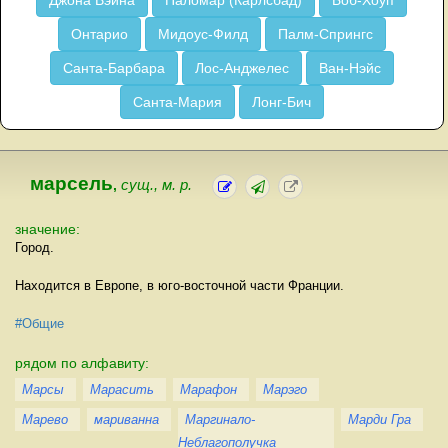
Джона Вэйна
Паломар (Карлсбад)
Боб-Хоуп
Онтарио
Мидоус-Филд
Палм-Спрингс
Санта-Барбара
Лос-Анджелес
Ван-Нэйс
Санта-Мария
Лонг-Бич
марсель
,
сущ., м. р.
значение:
Город.
Находится в Европе, в юго-восточной части Франции.
#Общие
рядом по алфавиту:
Марсы
Марасить
Марафон
Марэго
Марево
мариванна
Маргинало-
Марди Гра
Неблагополучка