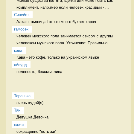
Милые существа (котята, щенки или может быть как 
комплимент, например если человек красивый - ...
Синебот
Алкаш, пьяница Тот кто много бухает кароч
гамосек
человек мужского пола занимается сексом с другим 
человеком мужского пола  Уточнение: Правильно...
кава
Кава - это кофе, только на украинском языке 
абсурд
нелепость, бессмыслица 
Таранька
очень худой(я) 
Тян
Девушка Девочка
ежжи
сокращенно "есть жи" 