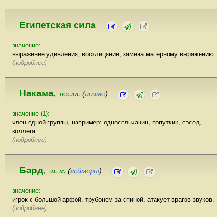
Египетская сила
значение:
выражение удивления, восклицание, замена матерному выражению.
(подробнее)
Накама
нескл.
(
аниме
)
,
значение (1):
член одной группы, например: односельчанин, попутчик, сосед,
коллега.
(подробнее)
Бард
-а, м.
(
геймеры
)
,
значение:
игрок с большой арфой, трубоном за спиной, атакует врагов звуков.
(подробнее)