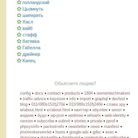
голландский
Цьомнуть
шиперить
Хасл
вайб
стафф
батявка
Габелла
дрейнер
Капец
Обьясните людям?
config
•
docs
•
contact
•
products
•
1894
•
womentechmakers
•
traffic-advice
•
keystore
•
info
•
import
•
graphql
•
devfest
•
blog
•
011ѓ080ѕ151ђ270ё
•
011ѓ080ѕ151ђ240ё
•
слава эру
•
м/about.html
•
кг/about.html
•
квиттер
•
ибулбек
•
зилот
•
жидкие
•
будо
•
wp-json
•
worktree
•
whoami
•
web-identity
•
version
•
subscribe
•
submit
•
stories
•
private
•
pprof
•
phpsysinfo
•
packed-refs
•
newsletter
•
news
•
manifest
•
jmxinvokerservlet
•
hosts
•
google-ads
•
gdsc
•
exec
•
dropzone
•
dockerfile
•
dashboard
•
credentials
•
config-php
•