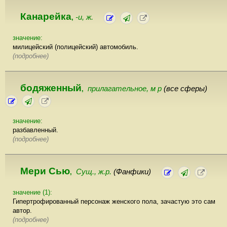
Канарейка
-и, ж.
,
значение:
милицейский (полицейский) автомобиль.
(подробнее)
бодяженный
прилагательноe, м р
(все сферы)
,
значение:
разбавленный.
(подробнее)
Мери Сью
Сущ., ж.р.
(Фанфики)
,
значение (1):
Гипертрофированный персонаж женского пола, зачастую это сам
автор.
(подробнее)