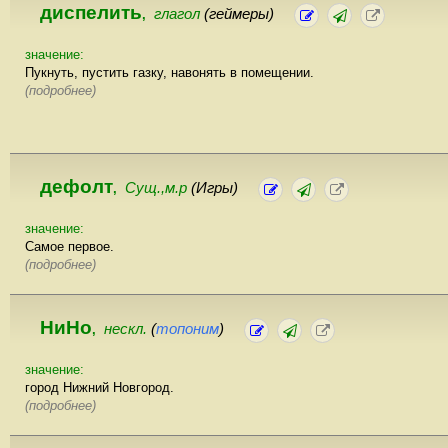
диспелить
глагол
(геймеры)
,
значение:
Пукнуть, пустить газку, навонять в помещении.
(подробнее)
дефолт
Сущ.,м.р
(Игры)
,
значение:
Самое первое.
(подробнее)
НиНо
нескл.
(
топоним
)
,
значение:
город Нижний Новгород.
(подробнее)