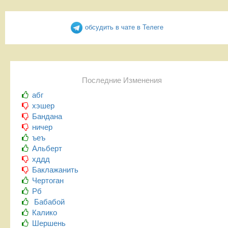
обсудить в чате в Телеге
Последние Изменения
абг
хэшер
Бандана
ничер
ъеъ
Альберт
хддд
Баклажанить
Чертоган
Рб
Бабабой
Калико
Шершень