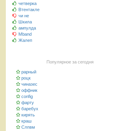
четверка
Втентакле
чи не
Шкила
ампулда
Mband
Жалеп
Популярное за сегодня
рарный
роцк
чиназес
оффник
config
фарту
баребух
кирять
краш
Слпвм