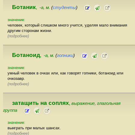
Ботаник
-а, м.
(
студенты
)
,
значение:
человек, который слишком много учится, уделяя мало внимания
другим сторонам жизни.
(подробнее)
Ботаноид
-а, м.
(
гопники
)
,
значение:
умный человек в очках или, как говорят гопники, ботаноид или
очкозавр.
(подробнее)
затащить на соплях
выражение, глагольная
,
группа
значение:
выиграть при малых шансах.
(подробнее)