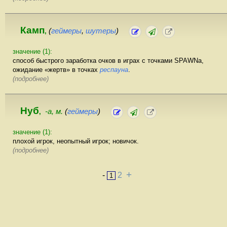
Камп
(
геймеры
,
шутеры
)
,
значение (1):
способ быстрого заработка очков в играх с точками SPAWNа,
ожидание «жертв» в точках
респауна
.
(подробнее)
Нуб
-а, м.
(
геймеры
)
,
значение (1):
плохой игрок, неопытный игрок; новичок.
(подробнее)
+
-
2
1