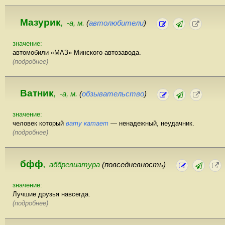
Мазурик
-а, м.
(
автолюбители
)
,
значение:
автомобили «МАЗ» Минского автозавода.
(подробнее)
Ватник
-а, м.
(
обзывательство
)
,
значение:
человек который
вату катает
— ненадежный, неудачник.
(подробнее)
бфф
аббревиатура
(повседневность)
,
значение:
Лучшие друзья навсегда.
(подробнее)