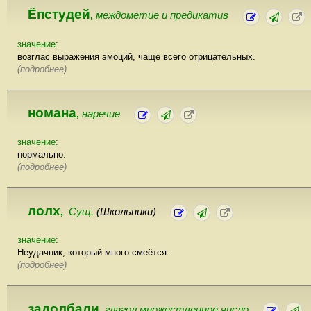
Ёпстудей
междометие и предикатив
,
значение:
возглас выражения эмоций, чаще всего отрицательных.
(подробнее)
номана
наречие
,
значение:
нормально.
(подробнее)
лолх
Сущ.
(Школьники)
,
значение:
Неудачник, который много смеётся.
(подробнее)
задолбали
глагол множественное число
,