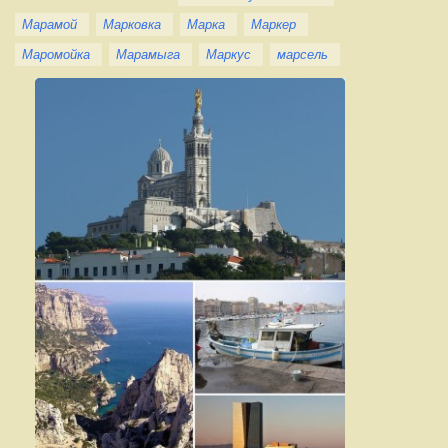
Марамой
Марковка
Марка
Маркер
Маромойка
Марамыга
Маркус
марсель