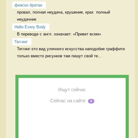
фиаско братан
провал, полная неудача, крушение, крах  полный 
неудачник
Hello Every Body
В переводе с англ. означает: «Привет всем» 
Теггинг
Теггинг-это вид уличного искусства наподобие граффити 
только вместо рисунков там пишут свой те...
Ищут сейчас
Сейчас на сайте
0