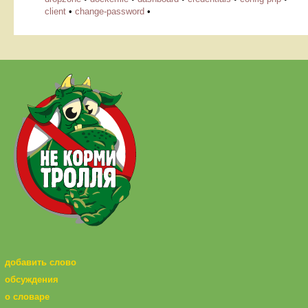
client
•
change-password
•
добавить слово
обсуждения
о словаре