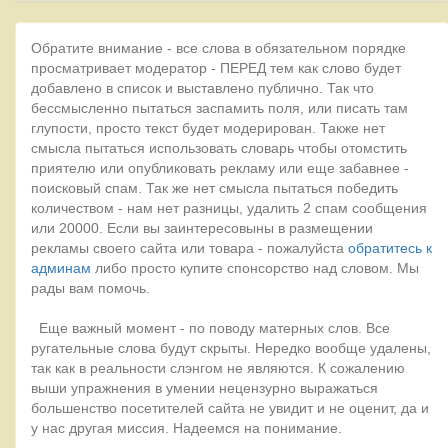
Обратите внимание - все слова в обязательном порядке
просматривает модератор - ПЕРЕД тем как слово будет
добавлено в список и выставлено публично. Так что
бессмысленно пытаться заспамить поля, или писать там
глупости, просто текст будет модерирован. Также нет
смысла пытаться использовать словарь чтобы отомстить
приятелю или опубликовать рекламу или еще забавнее -
поисковый спам. Так же нет смысла пытаться победить
количеством - нам нет разницы, удалить 2 спам сообщения
или 20000. Если вы заинтересовыны в размещении
рекламы своего сайта или товара - пожалуйста
обратитесь к
админам
либо просто купите спонсорство над словом. Мы
рады вам помочь.
Еще важный момент - по поводу матерных слов. Все
ругательные слова будут скрыты. Нередко вообще удалены,
так как в реальности слэнгом не являются. К сожалению
выши упражнения в умении нецензурно выражаться
большенство посетителей сайта не увидит и не оценит, да и
у нас другая миссия. Надеемся на понимание.