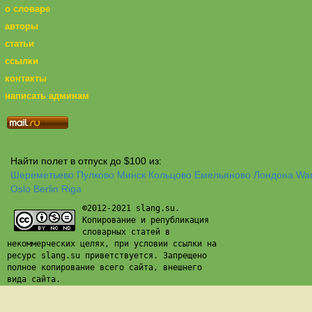
о словаре
авторы
статьи
ссылки
контакты
написать админам
Найти полет в отпуск до $100 из:
Шереметьево
Пулково
Минск
Кольцово
Емельяново
Лондона
Wa
Oslo
Berlin
Riga
©2012-2021 slang.su.
Копирование и републикация
словарных статей в
некоммерческих целях, при условии ссылки на
ресурс slang.su приветствуется. Запрещено
полное копирование всего сайта, внешнего
вида сайта.