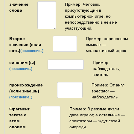
значение
Пример: Человек,
слова
присутствующий в
компьютерной игре, но
непосредственно в ней не
участвующий.
Второе
Пример: переносном
значение (если
смысле —
есть)
малоактивный игрок
(пояснение..)
синоним (ы)
Пример:
наблюдатель,
(пояснение..)
зритель
происхождение
Пример: От англ.
(если знаешь)
spectator —
наблюдатель
(пояснение..)
Фрагмент
Пример: В режиме дуэли
текста с
двое играют, а остальные —
этим
спектаторы — ждут своей
словом
очереди.