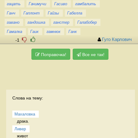
гацать
Гачимучи
Гасиво
гамбалить
Ганч
Гаплонт
Гайзы
Габелла
гавано
гандошка
ганстер
Галабобер
Гамалка
Гаик
гамнюк
Ганк
Гуго Карлович
-1
Поправочка!
Все не так!
Слова на тему:
Махаловка
драка.  
Ливер
живот 