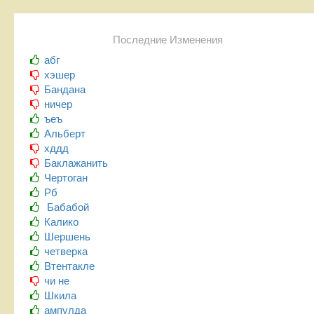
Последние Изменения
абг
хэшер
Бандана
ничер
ъеъ
Альберт
хддд
Баклажанить
Чертоган
Рб
Бабабой
Калико
Шершень
четверка
Втентакле
чи не
Шкила
ампулда