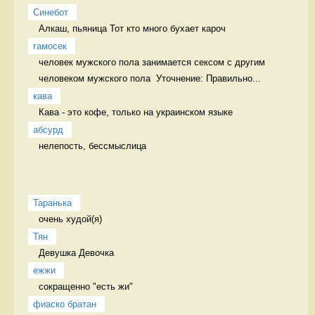
Синебот
Алкаш, пьяница Тот кто много бухает кароч
гамосек
человек мужского пола занимается сексом с другим 
человеком мужского пола  Уточнение: Правильно...
кава
Кава - это кофе, только на украинском языке 
абсурд
нелепость, бессмыслица 
Таранька
очень худой(я) 
Тян
Девушка Девочка
ежжи
сокращенно "есть жи" 
фиаско братан