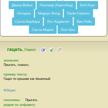
Джона Вэйна
Паломар (Карлсбад)
Боб-Хоуп
Онтарио
Мидоус-Филд
Палм-Спрингс
Санта-Барбара
Лос-Анджелес
Ван-Нэйс
Санта-Мария
Лонг-Бич
гацать
,
Глагол
значение:
Прыгать, скакать.
пример текста:
Гацал по крышам как бешенный.
#Общие
синонимы:
Прыгать.
рядом по алфавиту: