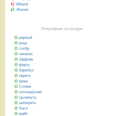
Mband
Жалеп
Популярное за сегодня
рарный
роцк
config
чиназес
оффник
фарту
баребух
кирять
краш
Слпвм
голландский
Цьомнуть
шиперить
Хасл
вайб