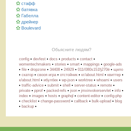
стафф
батявка
Габелла
дрейнер
Boulevard
Обьясните людям?
config
•
devfest
•
docs
•
products
•
contact
•
womentechmakers
•
stories
•
smart
•
mappings
•
google-ads
•
file
•
dropzone
•
34408
•
24929
•
011ѓ080ѕ151ђ270ё
•
щило
•
скатор
•
свооя игра
•
отстойник
•
кг/about.html
•
квиттер
•
к/about.html
•
ибулбек
•
wp-json
•
worktree
•
whoami
•
users
•
traffic-advice
•
submit
•
shell
•
server-status
•
remote
•
private
•
pprof
•
packed-refs
•
json
•
jmxinvokerservlet
•
info
•
index
•
images
•
hosts
•
graphql
•
content-editor
•
config-php
•
checklist
•
change-password
•
callback
•
bulk-upload
•
blog
•
backup
•