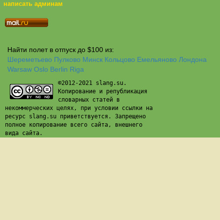
написать админам
Найти полет в отпуск до $100 из:
Шереметьево
Пулково
Минск
Кольцово
Емельяново
Лондона
Warsaw
Oslo
Berlin
Riga
©2012-2021 slang.su.
Копирование и републикация
словарных статей в
некоммерческих целях, при условии ссылки на
ресурс slang.su приветствуется. Запрещено
полное копирование всего сайта, внешнего
вида сайта.