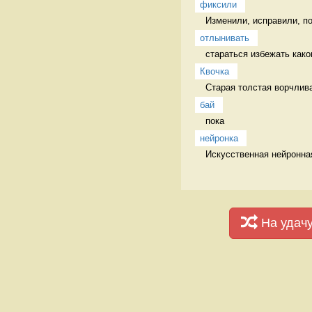
фиксили
Изменили, исправили, п
отлынивать
стараться избежать каког
Квочка
Старая толстая ворчлива
бай
пока 
нейронка
Искусственная нейронная
На удач