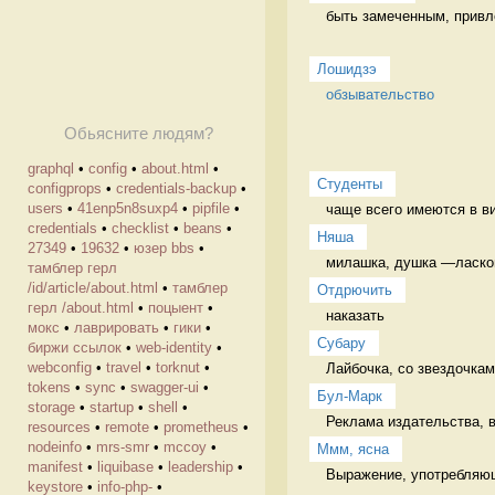
быть замеченным, привл
Лошидзэ
обзывательство
Обьясните людям?
graphql
•
config
•
about.html
•
Студенты
configprops
•
credentials-backup
•
users
•
41enp5n8suxp4
•
pipfile
•
чаще всего имеются в ви
credentials
•
checklist
•
beans
•
Няша
27349
•
19632
•
юзер bbs
•
милашка, душка —ласково
тамблер герл
/id/article/about.html
•
тамблер
Отдрючить
герл /about.html
•
поцыент
•
наказать 
мокс
•
лаврировать
•
гики
•
Cубару
биржи ссылок
•
web-identity
•
webconfig
•
travel
•
torknut
•
Лайбочка, со звездочкам
tokens
•
sync
•
swagger-ui
•
Бул-Марк
storage
•
startup
•
shell
•
Реклама издательства, в
resources
•
remote
•
prometheus
•
nodeinfo
•
mrs-smr
•
mccoy
•
Ммм, ясна
manifest
•
liquibase
•
leadership
•
Выражение, употребляюще
keystore
•
info-php-
•