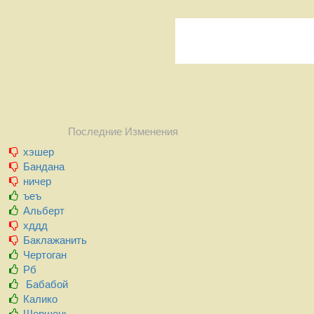
Последние Изменения
хэшер
Бандана
ничер
ъеъ
Альберт
хддд
Баклажанить
Чертоган
Рб
Бабабой
Калико
Шершень