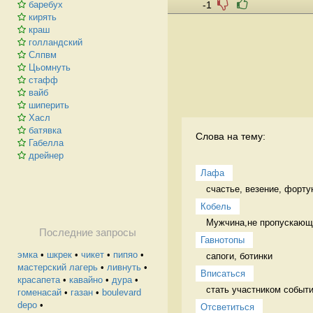
-1
баребух
кирять
краш
голландский
Слпвм
Цьомнуть
стафф
вайб
шиперить
Хасл
батявка
Слова на тему:
Габелла
дрейнер
Лафа
счастье, везение, форту
Кобель
Мужчина,не пропускающи
Последние запросы
Гавнотопы
эмка
•
шкрек
•
чикет
•
пипяо
•
сапоги, ботинки 
мастерский лагерь
•
ливнуть
•
Вписаться
красапета
•
кавайно
•
дура
•
стать участником событи
гоменасай
•
газан
•
boulevard
depo
•
Отсветиться