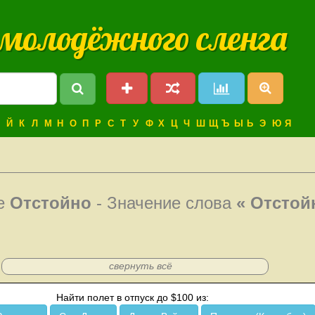
 молодёжного сленга
Й
К
Л
М
Н
О
П
Р
С
Т
У
Ф
Х
Ц
Ч
Ш
Щ
Ъ
Ы
Ь
Э
Ю
Я
ое
Отстойно
- Значение слова
« Отстой
свернуть всё
Найти полет в отпуск до $100 из: