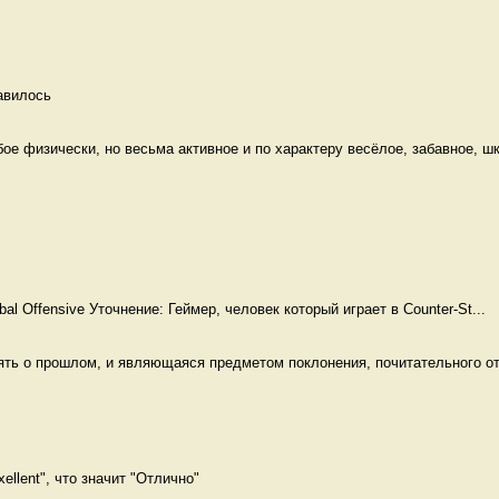
авилось 
е физически, но весьма активное и по характеру весёлое, забавное, шк
obal Offensive Уточнение: Геймер, человек который играет в Counter-St...
ять о прошлом, и являющаяся предметом поклонения, почитательного от
ellent", что значит "Отлично" 