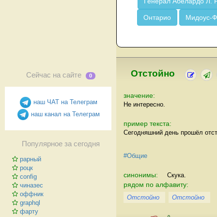
Генерал Абелардо Л. 
Онтарио
Мидоус-
Отстойно
Сейчас на сайте
0
значение:
наш ЧАТ на Телеграм
Не интересно.
наш канал на Телеграм
пример текста:
Сегодняшний день прошёл отст
Популярное за сегодня
#Общие
рарный
роцк
синонимы:
Скука.
config
рядом по алфавиту:
чиназес
оффник
Отстойно
Отстойно
graphql
фарту