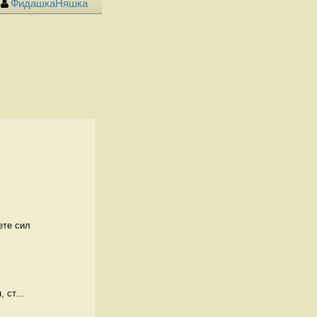
ФидашкаНяшка
ете сил
 ст...