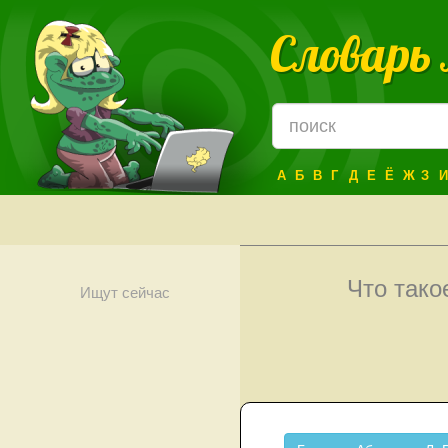
Словарь
А
Б
В
Г
Д
Е
Ё
Ж
З
И
Что так
Ищут сейчас