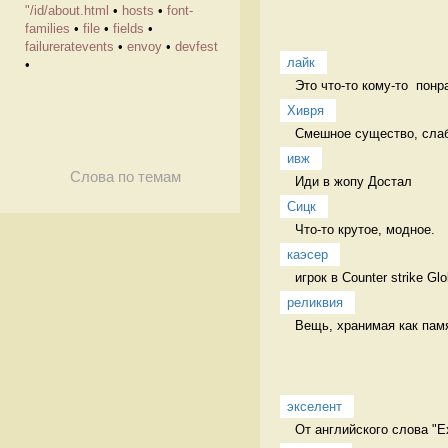
"/id/about.html
•
hosts
•
font-
families
•
file
•
fields
•
failureratevents
•
envoy
•
devfest
лайк
•
Это что-то кому-то  понр
Хивря
Смешное существо, слабо
ивж
Слова по темам
Иди в жопу Достал
Сицк
Что-то крутое, модное.  
каэсер
игрок в Counter strike Gl
реликвия
Вещь, хранимая как пам
экселент
От английского слова "Ex