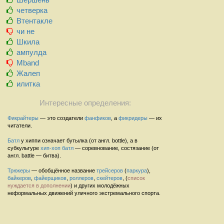
четверка
Втентакле
чи не
Шкила
ампулда
Mband
Жалеп
илитка
Интересные определения:
Фикрайтеры
— это создатели
фанфиков
, а
фикридеры
— их
читатели.
Батл
у хиппи означает бутылка (от англ. bottle), а в
субкультуре
хип-хоп
батл
— соревнование, состязание (от
англ. battle — битва).
Трюкеры
— обобщённое название
трейсеров
(
паркура
),
байкеров
,
файерщиков
,
роллеров
,
скейтеров
, (
список
нуждается в дополнении
) и других молодёжных
неформальных движений уличного экстремального спорта.