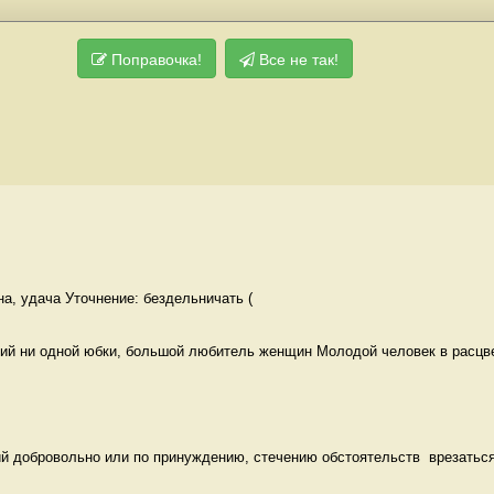
Поправочка!
Все не так!
на, удача Уточнение: бездельничать (
й ни одной юбки, большой любитель женщин Молодой человек в расцв
й добровольно или по принуждению, стечению обстоятельств  врезаться,