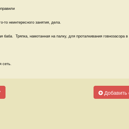
оправили 
о-то неинтересного занятия, дела.  
я баба.  Тряпка, намотанная на палку, для проталкивания говнозасора в у
 сеть. 
у
Добавить 