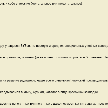
ечь к себе внимание (желательное или нежелательное)

ду учащиеся ВУЗов, но нередко и средних специальных учебных заведен
е прозвище, о ком-то (реже о чем-то) милом и приятном Уточнение: Ня
и на решетке радиатора, чаще всего синенькая! японский производитель 
кладываемая в книгу, журнал, каталог в виде красочной закладки. 
еся в непонятных или понятных , даже неуместных ситуациях.  просто к