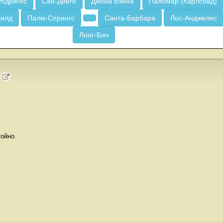
Родригес
Сан-Диего
Джона Вэйна
Паломар (Карлсбад)
Филд
Палм-Спрингс
Санта-Барбара
Лос-Анджелес
Лонг-Бич
ойно.