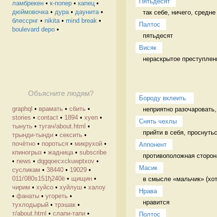
Пятьдесят
ламбрекен
•
к-попер
•
капец
•
дюймовочка
•
дура
•
даунита
•
так себе, ничего, средне
блессрнг
•
nikita
•
mind break
•
Палтос
boulevard depo
•
пятьдесят 
Висяк
нераскрытое преступлен
Обьясните людям?
Бороду вклеить 
graphql
•
врамать
•
сбить
•
неприятно разочаровать,
stories
•
contact
•
1894
•
хуеп
•
Снять чехлы
тынуть
•
тугач/about.html
•
прийти в себя, проснуть
трынди-тынди
•
сексить
•
почётно
•
пороться
•
микрухой
•
Аппонент
кпиногрыз
•
жадница
•
subscribe
противоположная сторона
•
news
•
dqgqoecxckuwptxov
•
Масик
cусликам
•
38440
•
19029
•
011ѓ080ѕ151ђ240ё
•
щищин
•
в смысле «мальчик» (хот
чирим
•
хуйсо
•
хуйлуш
•
халоу
Нрава
•
фанаты
•
угореть
•
нравится 
тухлодырый
•
трэшак
•
т/about.html
•
слапи-тапи
•
Полтос