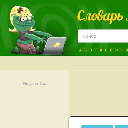
Словарь
А
Б
В
Г
Д
Е
Ё
Ж
З
И
Ищут сейчас