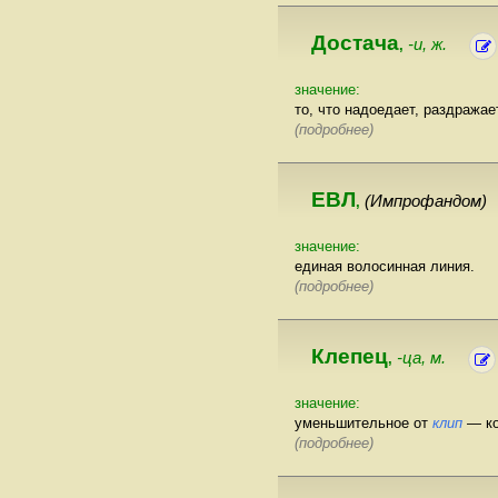
Достача
-и, ж.
,
значение:
то, что надоедает, раздража
(подробнее)
ЕВЛ
(Импрофандом)
,
значение:
единая волосинная линия.
(подробнее)
Клепец
-ца, м.
,
значение:
уменьшительное от
клип
— ко
(подробнее)