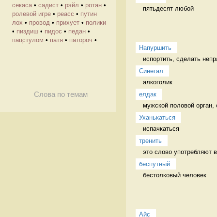
секаса
•
садист
•
рэйл
•
ротан
•
пятьдесят любой 
ролевой игре
•
реасс
•
путин
лох
•
провод
•
прихует
•
полики
•
пиздиш
•
пидос
•
педан
•
пацстулом
•
патя
•
патороч
•
Напуршить
испортить, сделать непр
Синегал
алкоголик 
елдак
Слова по темам
мужской половой орган, 
Уханькаться
испачкаться 
тренить
это слово употребляют в 
беспутный
бестолковый человек 
Айс