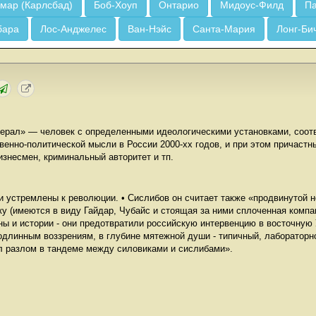
мар (Карлсбад)
Боб-Хоуп
Онтарио
Мидоус-Филд
Па
бара
Лос-Анджелес
Ван-Нэйс
Санта-Мария
Лонг-Би
берал» — человек с определенными идеологическими установками, соо
енно-политической мысли в России 2000-хх годов, и при этом причастны
изнесмен, криминальный авторитет и тп.
и устремлены к революции. • Сислибов он считает также «продвинутой 
 (имеются в виду Гайдар, Чубайс и стоящая за ними сплоченная компани
ы и истории - они предотвратили российскую интервенцию в восточную 
одлинным воззрениям, в глубине мятежной души - типичный, лабораторно
ал разлом в тандеме между силовиками и сислибами».