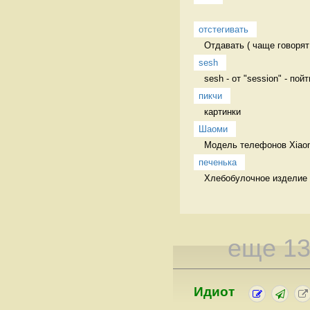
отстегивать
Отдавать ( чаще говорят
sesh
sesh - от "session" - пой
пикчи
картинки 
Шаоми
Модель телефонов Xiaomi
печенька
Хлебобулочное изделие
еще 1
Идиот