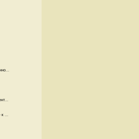
но...
нт...
к ...