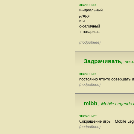
значение:
и-идеальный
д-друг
и-и
о-отличный
т-товаришь
.
(подробнее)
Задрачивать
несо
,
значение:
постоянно что-то совершать и
(подробнее)
mlbb
Mobile Legends
,
значение:
Сокращение игры : Mobile Le
(подробнее)