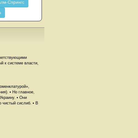
лм-Спрингс
ч
тветствующими
й к системе власти,
номенклатурой»,
я). • Но главное,
Украину. • Они
 чистый сислиб. • В