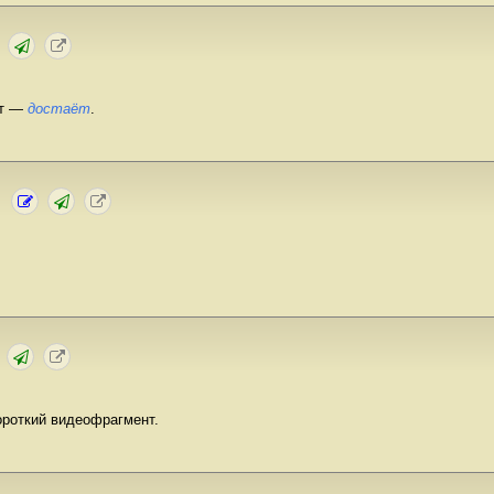
ет —
достаёт
.
роткий видеофрагмент.