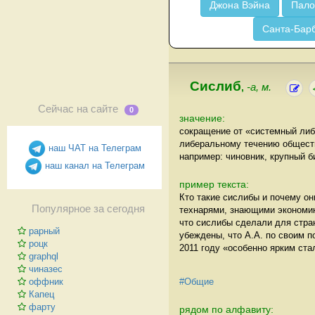
Джона Вэйна
Пало
Санта-Бар
Cислиб
,
-а, м.
Сейчас на сайте
0
значение:
сокращение от «системный ли
либеральному течению обществ
наш ЧАТ на Телеграм
например: чиновник, крупный б
наш канал на Телеграм
пример текста:
Кто такие сислибы и почему он
Популярное за сегодня
технарями, знающими экономику
что сислибы сделали для стран
рарный
убеждены, что А.А. по своим п
роцк
2011 году «особенно ярким ст
graphql
чиназес
#Общие
оффник
Капец
фарту
рядом по алфавиту: