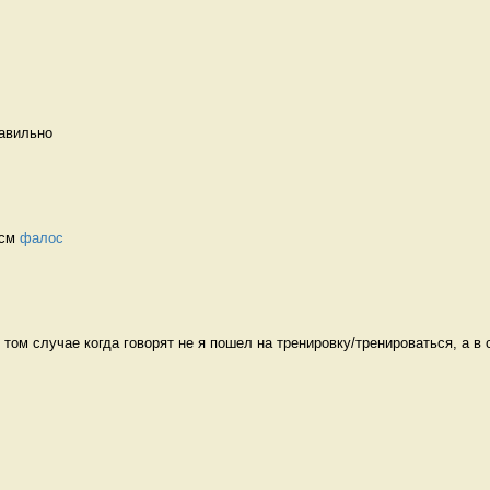
авильно   
см 
фалос
том случае когда говорят не я пошел на тренировку/тренироваться, а в с