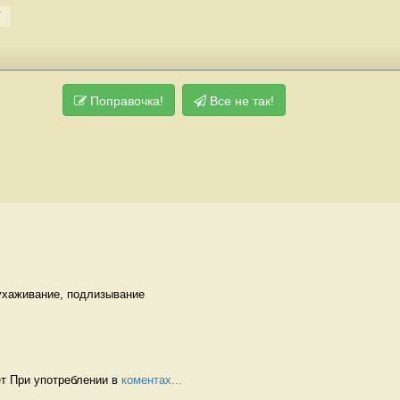
Поправочка!
Все не так!
ухаживание, подлизывание 
т При употреблении в 
коментах...