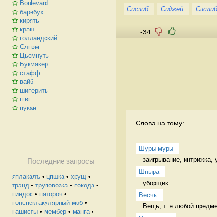
Boulevard
Cислиб
Cиджей
Cислиб
баребух
кирять
краш
-34
голландский
Слпвм
Цьомнуть
Букмакер
стафф
вайб
шиперить
ггвп
пукан
Слова на тему:
Шуры-муры
заигрывание, интрижка, 
Последние запросы
Шныра
яплакалъ
•
цпшка
•
хрущ
•
уборщик 
трэнд
•
труповозка
•
покеда
•
пиндос
•
патороч
•
Весчь
нонспектакулярный моб
•
Вещь, т. е любой предме
нашисты
•
мембер
•
манга
•