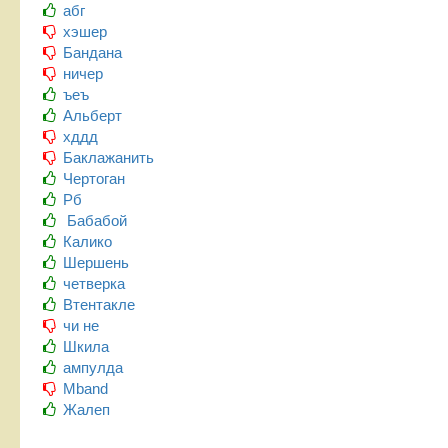
абг
хэшер
Бандана
ничер
ъеъ
Альберт
хддд
Баклажанить
Чертоган
Рб
Бабабой
Калико
Шершень
четверка
Втентакле
чи не
Шкила
ампулда
Mband
Жалеп