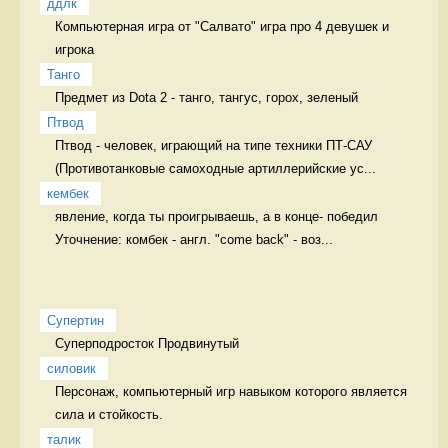
ддлк
Компьютерная игра от "Салвато" игра про 4 девушек и 
игрока
Танго
Предмет из Dota 2 - танго, тангус, горох, зеленый 
Птвод
Птвод - человек, играющий на типе техники ПТ-САУ 
(Противотанковые самоходные артиллерийские ус...
кембек
явление, когда ты проигрываешь, а в конце- победил 
Уточнение: комбек - англ. "come back" - воз...
Супертин
Суперподросток Продвинутый
силовик
Персонаж, компьютерный игр навыком которого является 
сила и стойкость. 
талик