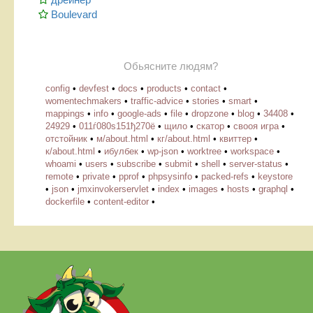
Boulevard
Обьясните людям?
config
•
devfest
•
docs
•
products
•
contact
•
womentechmakers
•
traffic-advice
•
stories
•
smart
•
mappings
•
info
•
google-ads
•
file
•
dropzone
•
blog
•
34408
•
24929
•
011ѓ080ѕ151ђ270ё
•
щило
•
скатор
•
свооя игра
•
отстойник
•
м/about.html
•
кг/about.html
•
квиттер
•
к/about.html
•
ибулбек
•
wp-json
•
worktree
•
workspace
•
whoami
•
users
•
subscribe
•
submit
•
shell
•
server-status
•
remote
•
private
•
pprof
•
phpsysinfo
•
packed-refs
•
keystore
•
json
•
jmxinvokerservlet
•
index
•
images
•
hosts
•
graphql
•
dockerfile
•
content-editor
•