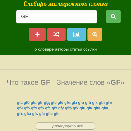
Словарь молодежного слэнга
о словаре
авторы
статьи
ссылки
Что такое
GF
- Значение слов «
GF
»
gfа
gfб
gfв
gfг
gfд
gfе
gfё
gfж
gfз
gfи
gfй
gfк
gfл
gfм
gfн
gfо
gfп
gfр
gfс
gfт
gfу
gfф
gfх
gfц
gfч
gfш
gfщ
gfъ
gfы
gfь
gfэ
gfю
gfя
развернуть всё