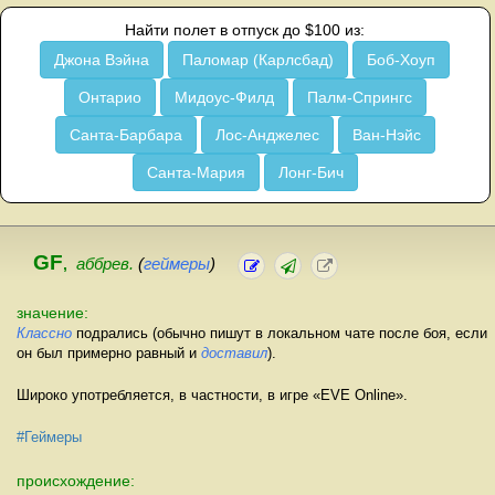
Найти полет в отпуск до $100 из:
Джона Вэйна
Паломар (Карлсбад)
Боб-Хоуп
Онтарио
Мидоус-Филд
Палм-Спрингс
Санта-Барбара
Лос-Анджелес
Ван-Нэйс
Санта-Мария
Лонг-Бич
GF
,
аббрев.
(
геймеры
)
значение:
Классно
подрались (обычно пишут в локальном чате после боя, если
он был примерно равный и
доставил
).
Широко употребляется, в частности, в игре «EVE Online».
#Геймеры
происхождение: