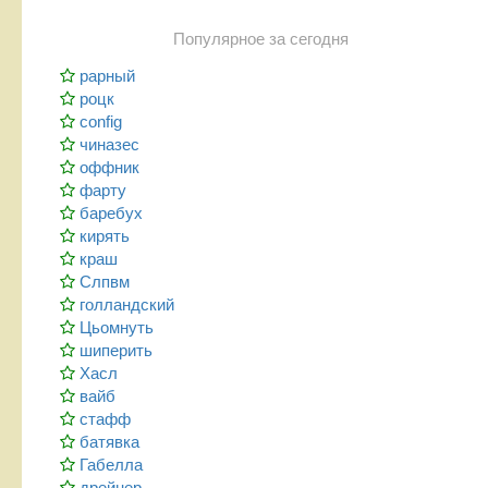
Популярное за сегодня
рарный
роцк
config
чиназес
оффник
фарту
баребух
кирять
краш
Слпвм
голландский
Цьомнуть
шиперить
Хасл
вайб
стафф
батявка
Габелла
дрейнер