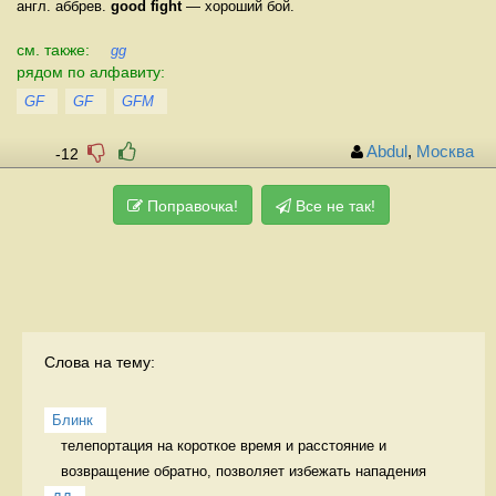
англ. аббрев.
good fight
— хороший бой.
см. также:
gg
рядом по алфавиту:
GF
GF
GFM
Abdul
,
Москва
-12
Поправочка!
Все не так!
Слова на тему:
Блинк
телепортация на короткое время и расстояние и 
возвращение обратно, позволяет избежать нападения 