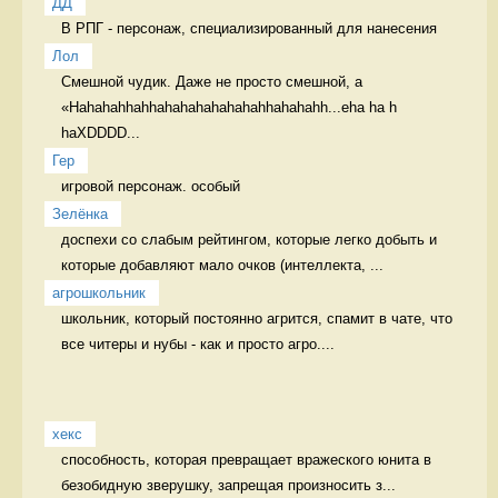
ДД
В РПГ - персонаж, специализированный для нанесения 
Лол
Смешной чудик. Даже не просто смешной, а 
«Hahahahhahhahahahahahahahhahahahh...eha ha h 
haXDDDD...
Гер
игровой персонаж. особый 
Зелёнка
доспехи со слабым рейтингом, которые легко добыть и 
которые добавляют мало очков (интеллекта, ...
агрошкольник
школьник, который постоянно агрится, спамит в чате, что 
все читеры и нубы - как и просто агро....
хекс
способность, которая превращает вражеского юнита в 
безобидную зверушку, запрещая произносить з...