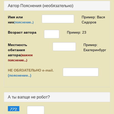
Автор Пояснения (необязательно)
Имя или
Пример: Вася
ник
Сидоров
(пояснение..)
Возраст автора
Пример: 23
Местность
Пример:
обитания
Екатеринбург
автора
(важное
пояснение...)
НЕ
ОБЯЗАТЕЛЬНО e-mail.
(пояснение..)
А ты вапще не робот?