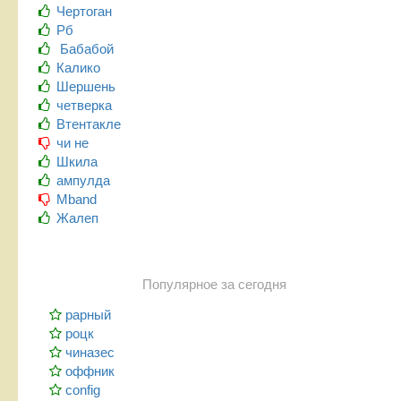
Чертоган
Рб
Бабабой
Калико
Шершень
четверка
Втентакле
чи не
Шкила
ампулда
Mband
Жалеп
Популярное за сегодня
рарный
роцк
чиназес
оффник
config