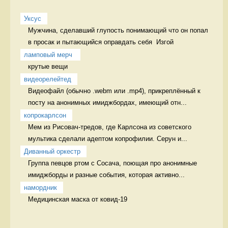
Уксус
Мужчина, сделавший глупость понимающий что он попал 
в просак и пытающийся оправдать себя  Изгой
ламповый мерч 
крутые вещи 
видеорелейтед
Видеофайл (обычно .webm или .mp4), прикреплённый к 
посту на анонимных имиджбордах, имеющий отн...
копрокарлсон
Мем из Рисовач-тредов, где Карлсона из советского 
мультика сделали адептом копрофилии. Серун и...
Диванный оркестр
Группа певцов ртом с Сосача, поющая про анонимные 
имиджборды и разные события, которая активно...
намордник
Медицинская маска от ковид-19 