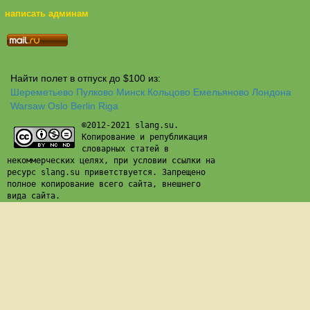
написать админам
Найти полет в отпуск до $100 из:
Шереметьево
Пулково
Минск
Кольцово
Емельяново
Лондона
Warsaw
Oslo
Berlin
Riga
©2012-2021 slang.su.
Копирование и републикация
словарных статей в
некоммерческих целях, при условии ссылки на
ресурс slang.su приветствуется. Запрещено
полное копирование всего сайта, внешнего
вида сайта.