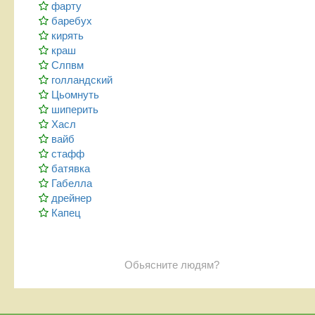
фарту
баребух
кирять
краш
Слпвм
голландский
Цьомнуть
шиперить
Хасл
вайб
стафф
батявка
Габелла
дрейнер
Капец
Обьясните людям?