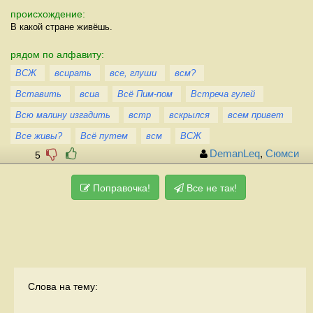
происхождение:
В какой стране живёшь.
рядом по алфавиту:
ВСЖ
всирать
все, глуши
всм?
Вставить
всиа
Всё Пим-пом
Встреча гулей
Всю малину изгадить
встр
вскрылся
всем привет
Все живы?
Всё путем
всм
ВСЖ
DemanLeq
,
Сюмси
5
Поправочка!
Все не так!
Слова на тему: