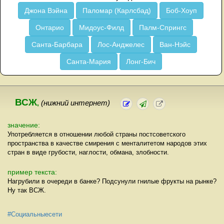
Джона Вэйна
Паломар (Карлсбад)
Боб-Хоуп
Онтарио
Мидоус-Филд
Палм-Спрингс
Санта-Барбара
Лос-Анджелес
Ван-Нэйс
Санта-Мария
Лонг-Бич
ВСЖ
,
(нижний интернет)
значение:
Употребляется в отношении любой страны постсоветского
пространства в качестве смирения с менталитетом народов этих
стран в виде грубости, наглости, обмана, злобности.
пример текста:
Нагрубили в очереди в банке? Подсунули гнилые фрукты на рынке?
Ну так ВСЖ.
#Социальныесети