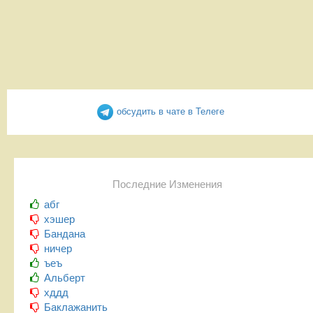
обсудить в чате в Телеге
Последние Изменения
абг
хэшер
Бандана
ничер
ъеъ
Альберт
хддд
Баклажанить