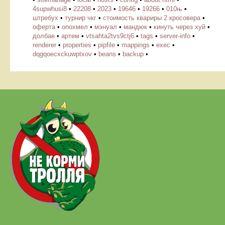
4supwhusi8
•
22208
•
2023
•
19646
•
19266
•
010њ
•
штребух
•
турнир чкг
•
стоимость квариры 2 кросовера
•
оферта
•
опохмел
•
мэнуал
•
мандюк
•
кинуть через хуй
•
долбае
•
артем
•
vtsahta2tvs9ctj6
•
tags
•
server-info
•
renderer
•
properties
•
pipfile
•
mappings
•
exec
•
dqgqoecxckuwptxov
•
beans
•
backup
•