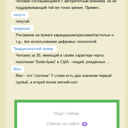
Человек соглашающийся с авторитетным мнением, но не 
поддерживающий той же точки зрения. Примен...
папуга
попугай 
традишка
Рисование на бумаге карандашом/красками/пастелью и 
т.д., без использования цифровых технологий. 
Тридцатилетний бумер
Человек за 30, имеющий в своём характере черты 
поколения "Беби-бума" в США - людей, рождённых ...
Мал
Мал - это "скотина" У слова есть два значение первый 
грубый, а второй более мягкий-скот
Ищут сейчас
Сейчас на сайте
0