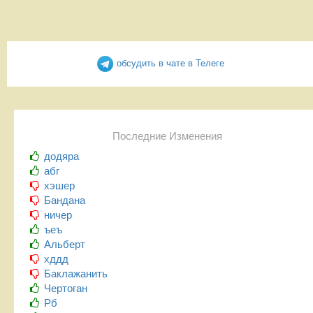
обсудить в чате в Телеге
Последние Изменения
додяра
абг
хэшер
Бандана
ничер
ъеъ
Альберт
хддд
Баклажанить
Чертоган
Рб