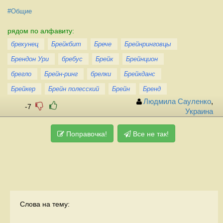
#Общие
рядом по алфавиту:
брехунец
Брейкбит
Брече
Брейнринговцы
Брендон Ури
бребус
Брейк
Брейнцион
брегло
Брейн-ринг
брелки
Брейкданс
Брейкер
Брейн полесский
Брейн
Бренд
Людмила Сауленко
,
-7
Украина
Поправочка!
Все не так!
Слова на тему: