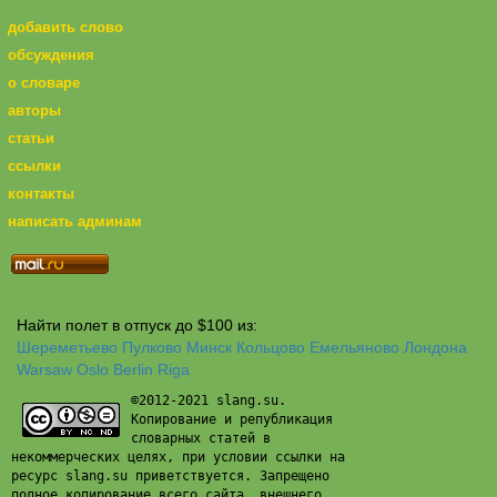
добавить слово
обсуждения
о словаре
авторы
статьи
ссылки
контакты
написать админам
Найти полет в отпуск до $100 из:
Шереметьево
Пулково
Минск
Кольцово
Емельяново
Лондона
Warsaw
Oslo
Berlin
Riga
©2012-2021 slang.su.
Копирование и републикация
словарных статей в
некоммерческих целях, при условии ссылки на
ресурс slang.su приветствуется. Запрещено
полное копирование всего сайта, внешнего