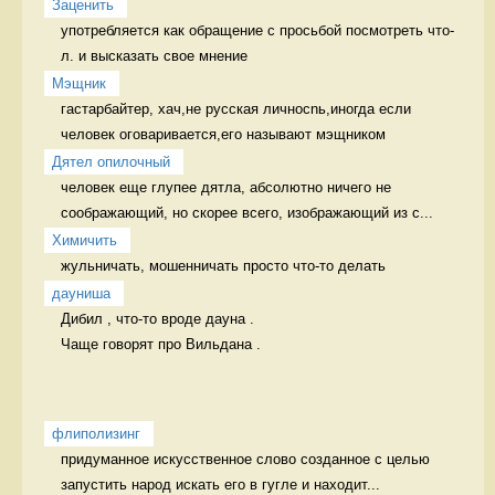
Заценить
употребляется как обращение с просьбой посмотреть что-
л. и высказать свое мнение  
Мэщник
гастарбайтер, хач,не русская личносnь,иногда если 
человек оговаривается,его называют мэщником 
Дятел опилочный
человек еще глупее дятла, абсолютно ничего не 
соображающий, но скорее всего, изображающий из с...
Химичить
жульничать, мошенничать просто что-то делать
дауниша
Дибил , что-то вроде дауна .

Чаще говорят про Вильдана . 
флиполизинг
придуманное искусственное слово созданное с целью 
запустить народ искать его в гугле и находит...