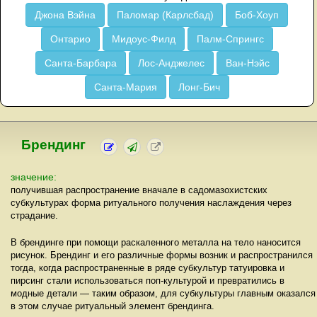
Джона Вэйна
Паломар (Карлсбад)
Боб-Хоуп
Онтарио
Мидоус-Филд
Палм-Спрингс
Санта-Барбара
Лос-Анджелес
Ван-Нэйс
Санта-Мария
Лонг-Бич
Брендинг
значение:
получившая распространение вначале в садомазохистских
субкультурах форма ритуального получения наслаждения через
страдание.
В брендинге при помощи раскаленного металла на тело наносится
рисунок. Брендинг и его различные формы возник и распространился
тогда, когда распространенные в ряде субкультур татуировка и
пирсинг стали использоваться поп-культурой и превратились в
модные детали — таким образом, для субкультуры главным оказался
в этом случае ритуальный элемент брендинга.