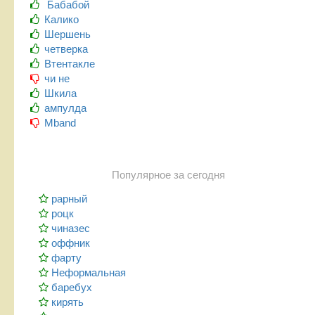
Бабабой
Калико
Шершень
четверка
Втентакле
чи не
Шкила
ампулда
Mband
Популярное за сегодня
рарный
роцк
чиназес
оффник
фарту
Неформальная
баребух
кирять