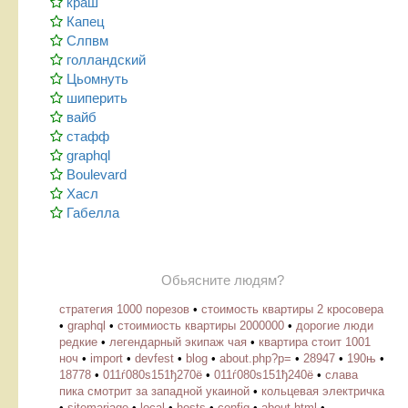
краш
Капец
Слпвм
голландский
Цьомнуть
шиперить
вайб
стафф
graphql
Boulevard
Хасл
Габелла
Обьясните людям?
стратегия 1000 порезов
•
стоимость квартиры 2 кросовера
•
graphql
•
стоимиость квартиры 2000000
•
дорогие люди
редкие
•
легендарный экипаж чая
•
квартира стоит 1001
ноч
•
import
•
devfest
•
blog
•
about.php?p=
•
28947
•
190њ
•
18778
•
011ѓ080ѕ151ђ270ё
•
011ѓ080ѕ151ђ240ё
•
слава
пика смотрит за западной укаиной
•
кольцевая электричка
•
sitemariage
•
local
•
hosts
•
config
•
about.html
•