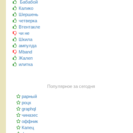
Бабабой
Калико
Шершень
четверка
Втентакле
чи не
Шкила
ампулда
Mband
Жалеп
илитка
Популярное за сегодня
рарный
роцк
graphql
чиназес
оффник
Капец