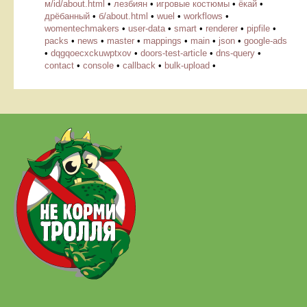
м/id/about.html
•
лезбиян
•
игровые костюмы
•
ёкай
•
дрёбанный
•
б/about.html
•
wuel
•
workflows
•
womentechmakers
•
user-data
•
smart
•
renderer
•
pipfile
•
packs
•
news
•
master
•
mappings
•
main
•
json
•
google-ads
•
dqgqoecxckuwptxov
•
doors-test-article
•
dns-query
•
contact
•
console
•
callback
•
bulk-upload
•