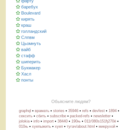
фарту
баребух
Boulevard
кирять
краш
голландский
Слпвм
Цьомнуть
вайб
стафф
шиперить
Букмакер
Хасл
понты
Обьясните людям?
graphql
•
врамать
•
stories
•
35946
•
refs
•
devfest
•
1894
•
сексить
•
сбить
•
subscribe
•
packed-refs
•
newsletter
•
jolokia
•
info
•
import
•
38440
•
190њ
•
011ѓ080ѕ151ђ270ё
•
010њ
•
хуепыжить
•
хуеп
•
тугач/about.html
•
микрухой
•