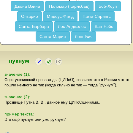
Джона Вэйна
Паломар (Карлсбад)
Боб-Хоуп
Онтарио
Мидоус-Филд
Палм-Спрингс
Санта-Барбара
Лос-Анджелес
Ван-Нэйс
Санта-Мария
Лонг-Бич
пукнум
значение (1):
Форс украинской пропаганды (ЦИПсО), означает что в России что-то
пошло немного не так (когда сильно не так — тогда "рухнум").
значение (2):
Прозвище Путна В. В., данное ему ЦИПсОшниками..
пример текста:
Это ещё пукнум или уже рухнум?