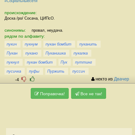
#Социальныесети
происхождение:
Доска /po/ Сосача, ЦИПсО.
синонимы:
провал, неудача.
рядом по алфавиту:
пукич
пукнум
пукан бомбит
пуканить
Пукан
пукано
Пуканишка
пукалка
пукнул
пукан бомбит
Пук
путтинг
пусичка
пуфы
Пуржить
пуссич
некто из
Двачер
-4
Поправочка!
Все не так!