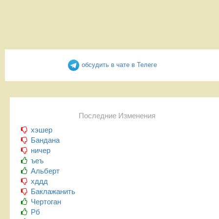
обсудить в чате в Телеге
Последние Изменения
хэшер
Бандана
ничер
ъеъ
Альберт
хддд
Баклажанить
Чертоган
Рб