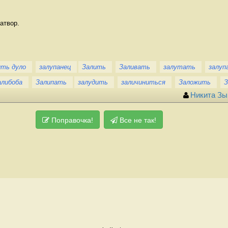
атвор.
ить дуло
залупанец
Залить
Заливать
залутать
залуп
алибоба
Залипать
залудить
заличиниться
Заложить
Никита Зы
Поправочка!
Все не так!