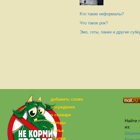
Кто такие неформалы?
Что такое рок?
Эмо, готы, панки и другие суб
добавить слово
обсуждения
о словаре
Найти п
авторы
из:
статьи
Шерем
ссылки
Кольцо