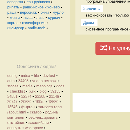
программа управления 
совергон
•
сан-рубциско
•
рипать
•
рашкинское хрючево
•
Залочить
раша
•
персонаж
•
онни
•
мурло
зафиксировать что-либо 
•
мозги
•
лыва
•
лизь
•
курвач
•
Дрова
коргаз
•
каликфорния
•
биомусор
•
smile-mob
•
системное программное о
На удач
Обьясните людям?
config
•
index
•
file
•
devfest
•
auth
•
34408
•
упало нетрож
•
stories
•
media
•
mappings
•
docs
•
checklist
•
bulk
•
blog
•
39135
•
34581
•
32374
•
23308
•
21146
•
20747
•
20689
•
190њ
•
18580
•
18545
•
фырган
•
тамблер герл
/about.html
•
скатор
•
родина
континент
•
рефлексировать
•
отстойник
•
закалибали
•
аппнуть
•
workspace
•