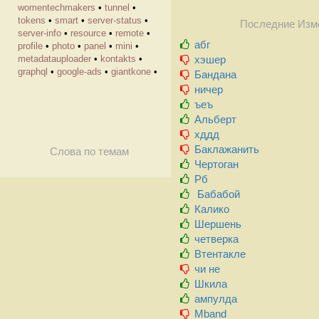
womentechmakers
•
tunnel
•
tokens
•
smart
•
server-status
•
Последние Изм
server-info
•
resource
•
remote
•
абг
profile
•
photo
•
panel
•
mini
•
хэшер
metadatauploader
•
kontakts
•
graphql
•
google-ads
•
giantkone
•
Бандана
ничер
ъеъ
Альберт
хддд
Баклажанить
Слова по темам
Чертоган
Рб
Бабабой
Калико
Шершень
четверка
Втентакле
чи не
Шкила
ампулда
Mband