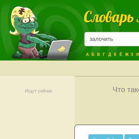
Словарь
А
Б
В
Г
Д
Е
Ё
Ж
З
И
Что та
Ищут сейчас