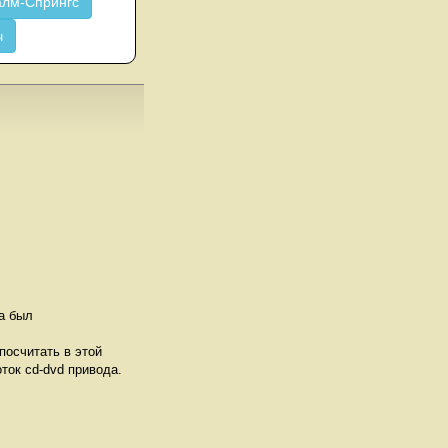
лм-Спрингс
ч
а был
посчитать в этой
ток cd-dvd привода.