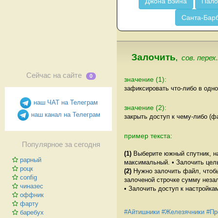
Джона Вэйна
Пало
Санта-Бар
Залочить
,
сов. перех
Сейчас на сайте
0
значение (1):
зафиксировать что-либо в одн
наш ЧАТ на Телеграм
значение (2):
наш канал на Телеграм
закрыть доступ к чему-либо (фа
пример текста:
Популярное за сегодня
(1)
Выберите южный спутник, на
рарный
максимальный. • Залочить цель
роцк
(2)
Нужно залочить файл, чтобы
config
залоченой строчке сумму незал
чиназес
• Залочить доступ к настройка
оффник
фарту
#Айтишники
#Железячники
#Пр
баребух