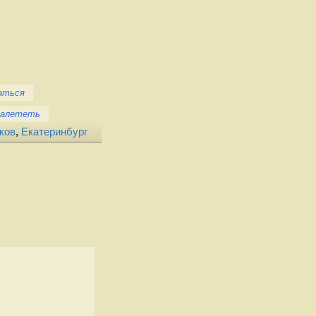
аться
Залететь
ков
,
Екатеринбург