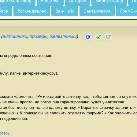
мар (Карлсбад)
Боб-Хоуп
Онтарио
Мидоус-Филд
Па
бара
Лос-Анджелес
Ван-Нэйс
Санта-Мария
Лонг-Би
.
(
айтишники
,
прогеры
,
железячники
)
ом определенном состоянии.
йлу, папке, интернет-ресусру).
жмите «Залочить ТР» и еастройте антенну так, чтобы сигнал со спутник
 не очень просто, но потом она гарантированно будет уничтожена.
 он был доступен только одному потоку. • Верхнюю строчку залочить и 
оченых. • А почему бы не залочить эту ветку форума? • Как залочить ло
м подключения.
огеры