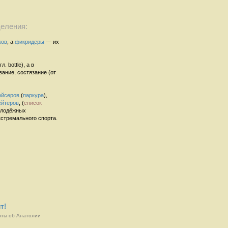
еления:
ков
, а
фикридеры
— их
. bottle), а в
ание, состязание (от
ейсеров
(
паркура
),
ейтеров
, (
список
молодёжных
стремального спорта.
т!
кты об Анатолии