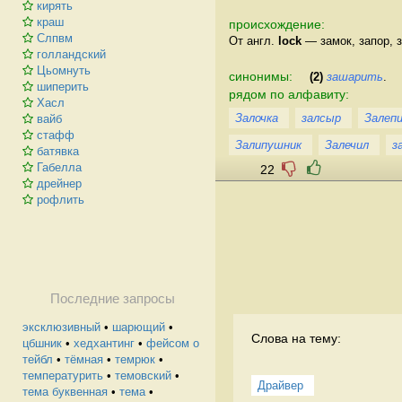
кирять
краш
происхождение:
Слпвм
От англ.
lock
— замок, запор, з
голландский
Цьомнуть
синонимы:
(2)
зашарить
.
шиперить
рядом по алфавиту:
Хасл
Залочка
залсыр
Залеп
вайб
стафф
Залипушник
Залечил
з
батявка
Габелла
22
дрейнер
рофлить
Последние запросы
эксклюзивный
•
шарющий
•
Слова на тему:
цбшник
•
хедхантинг
•
фейсом о
тейбл
•
тёмная
•
темрюк
•
температурить
•
темовский
•
Драйвер
тема буквенная
•
тема
•