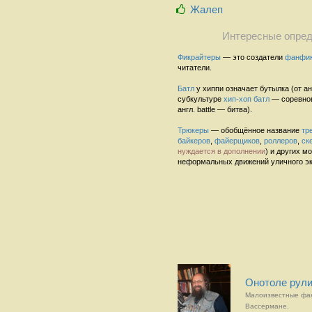
Жалеп
Интересные опред
Фикрайтеры
— это создатели
фанфи
читатели.
Батл
у хиппи означает бутылка (от англ
субкультуре
хип-хоп
батл
— соревнов
англ. battle — битва).
Трюкеры
— обобщённое название
тр
байкеров
,
файерщиков
,
роллеров
,
ск
нуждается в дополнении
) и других 
неформальных движений уличного эк
Онотоле рули
Малоизвестные фа
Вассермане.