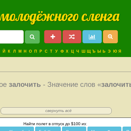
 молодёжного сленга
Й
К
Л
М
Н
О
П
Р
С
Т
У
Ф
Х
Ц
Ч
Ш
Щ
Ъ
Ы
Ь
Э
Ю
Я
кое
залочить
- Значение слов «
залочит
свернуть всё
Найти полет в отпуск до $100 из: