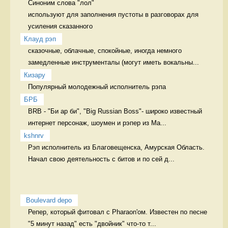
Синоним слова "лол" 

используют для заполнения пустоты в разговорах для 
усиления сказанного
Клауд рэп
сказочные, облачные, спокойные, иногда немного 
замедленные инструменталы (могут иметь вокальны...
Кизару
Популярный молодежный исполнитель рэпа 
БРБ
BRB - "Би ар би", "Big Russian Boss"- широко известный 
интернет персонаж, шоумен и рэпер из Ма...
kshnrv
Рэп исполнитель из Благовещенска, Амурская Область. 
Начал свою деятельность с битов и по сей д...
 Boulevard depo
Репер, который фитовал с Pharaon'ом. Известен по песне 
"5 минут назад" есть "двойник" что-то т...