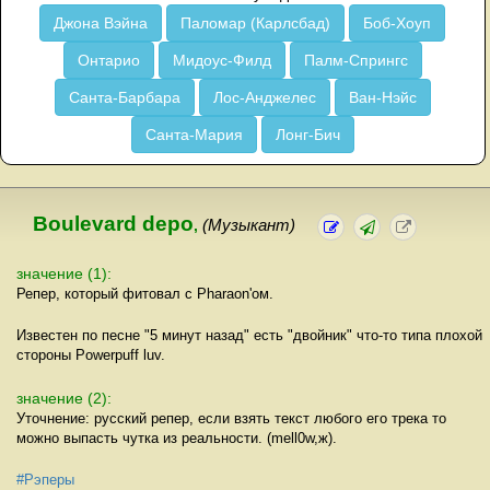
Джона Вэйна
Паломар (Карлсбад)
Боб-Хоуп
Онтарио
Мидоус-Филд
Палм-Спрингс
Санта-Барбара
Лос-Анджелес
Ван-Нэйс
Санта-Мария
Лонг-Бич
Boulevard depo
,
(Музыкант)
значение (1):
Репер, который фитовал с Pharaon'ом.
Известен по песне "5 минут назад" есть "двойник" что-то типа плохой
стороны Powerpuff luv.
значение (2):
Уточнение: русский репер, если взять текст любого его трека то
можно выпасть чутка из реальности. (mell0w,ж).
#Рэперы