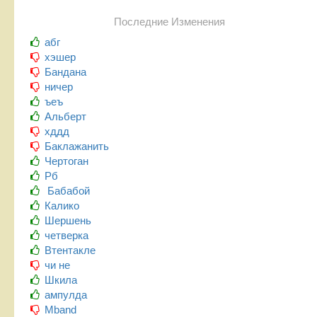
Последние Изменения
абг
хэшер
Бандана
ничер
ъеъ
Альберт
хддд
Баклажанить
Чертоган
Рб
Бабабой
Калико
Шершень
четверка
Втентакле
чи не
Шкила
ампулда
Mband