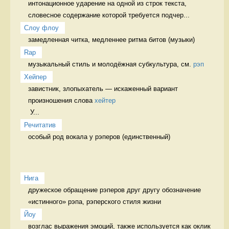
интонационное ударение на одной из строк текста, 
словесное содержание которой требуется подчер...
Слоу флоу
замедленная читка, медленнее ритма битов (музыки) 
Rap
музыкальный стиль и молодёжная субкультура, см. 
рэп
Хейпер
завистник, злопыхатель — искаженный вариант 
произношения слова 
хейтер
 У...
Речитатив
особый род вокала у рэперов (единственный) 
Нига
дружеское обращение рэперов друг другу обозначение 
«истинного» рэпа, рэперского стиля жизни
Йоу
возглас выражения эмоций, также используется как оклик 