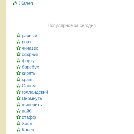
Жалеп
Популярное за сегодня
рарный
роцк
чиназес
оффник
фарту
баребух
кирять
краш
Слпвм
голландский
Цьомнуть
шиперить
вайб
стафф
Хасл
Капец