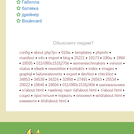
Габелла
батявка
дрейнер
Boulevard
Обьясните людям?
config
•
about.php?p=
•
010њ
•
templates
•
phpinfo
•
manifest
•
info
•
import
•
blog
•
25221
•
19173
•
190њ
•
1894
•
18505
•
011ѓ080ѕ151ђ270ё
•
womentechmakers
•
version
•
status
•
rdweb
•
newsletter
•
kontakts
•
index
•
images
•
graphql
•
failureratevents
•
export
•
devfest
•
checklist
•
34853
•
34539
•
34324
•
32958
•
27491
•
26563
•
25534
•
20022
•
19646
•
18604
•
011ѓ080ѕ151ђ240ё
•
шаповальчики
•
х/about.html
•
тамблер герл /id/about.html
•
т/about.html
•
социо
•
проститьня
•
порвать
•
опохмел
•
м/id/about.html
•
комменте
•
б/id/about.html
•