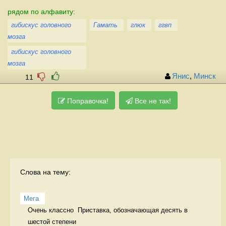
рядом по алфавиту:
гибискус головного
Гамать
глюк
ггвп
мозга
гибискус головного
мозга
Янис
,
Минск
11
Поправочка!
Все не так!
Слова на тему:
Мега
Очень классно  Приставка, обозначающая десять в 
шестой степени