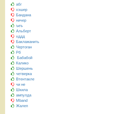
абг
хэшер
Бандана
ничер
ъеъ
Альберт
хддд
Баклажанить
Чертоган
Рб
Бабабой
Калико
Шершень
четверка
Втентакле
чи не
Шкила
ампулда
Mband
Жалеп