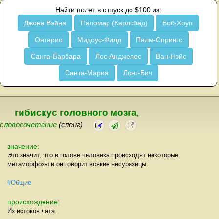
Найти полет в отпуск до $100 из:
Джона Вэйна
Паломар (Карлсбад)
Боб-Хоуп
Онтарио
Мидоус-Филд
Палм-Спрингс
Санта-Барбара
Лос-Анджелес
Ван-Нэйс
Санта-Мария
Лонг-Бич
гибискус головного мозга
,
словосочетание
(сленг)
значение:
Это значит, что в голове человека происходят некоторые
метаморфозы и он говорит всякие несуразицы.
#Общие
происхождение:
Из истоков чата.