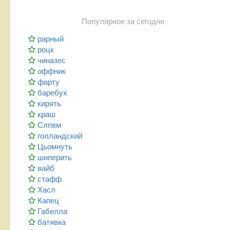
Популярное за сегодня
рарный
роцк
чиназес
оффник
фарту
баребух
кирять
краш
Слпвм
голландский
Цьомнуть
шиперить
вайб
стафф
Хасл
Капец
Габелла
батявка