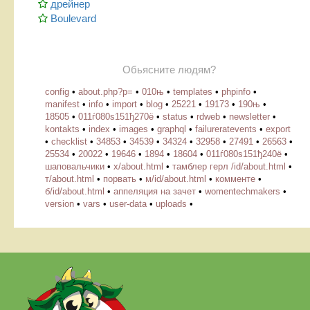
дрейнер
Boulevard
Обьясните людям?
config
•
about.php?p=
•
010њ
•
templates
•
phpinfo
•
manifest
•
info
•
import
•
blog
•
25221
•
19173
•
190њ
•
18505
•
011ѓ080ѕ151ђ270ё
•
status
•
rdweb
•
newsletter
•
kontakts
•
index
•
images
•
graphql
•
failureratevents
•
export
•
checklist
•
34853
•
34539
•
34324
•
32958
•
27491
•
26563
•
25534
•
20022
•
19646
•
1894
•
18604
•
011ѓ080ѕ151ђ240ё
•
шаповальчики
•
х/about.html
•
тамблер герл /id/about.html
•
т/about.html
•
порвать
•
м/id/about.html
•
комменте
•
б/id/about.html
•
аппеляция на зачет
•
womentechmakers
•
version
•
vars
•
user-data
•
uploads
•