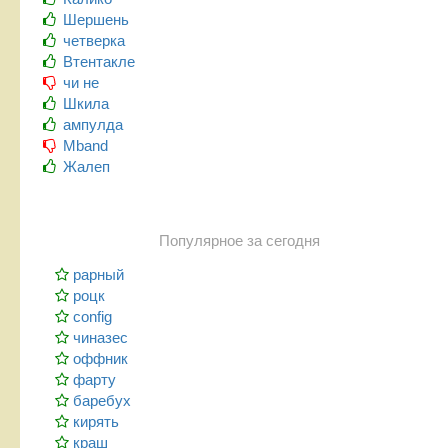
Шершень
четверка
Втентакле
чи не
Шкила
ампулда
Mband
Жалеп
Популярное за сегодня
рарный
роцк
config
чиназес
оффник
фарту
баребух
кирять
краш