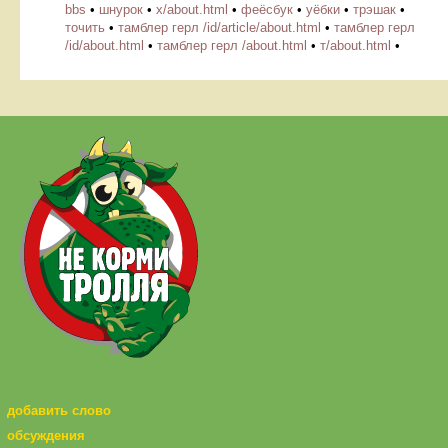
bbs
•
шнурок
•
х/about.html
•
феёсбук
•
уёбки
•
трэшак
•
точить
•
тамблер герл /id/article/about.html
•
тамблер герл
/id/about.html
•
тамблер герл /about.html
•
т/about.html
•
добавить слово
обсуждения