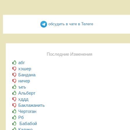
обсудить в чате в Телеге
Последние Изменения
абг
хэшер
Бандана
ничер
ъеъ
Альберт
хддд
Баклажанить
Чертоган
Рб
Бабабой
Калико