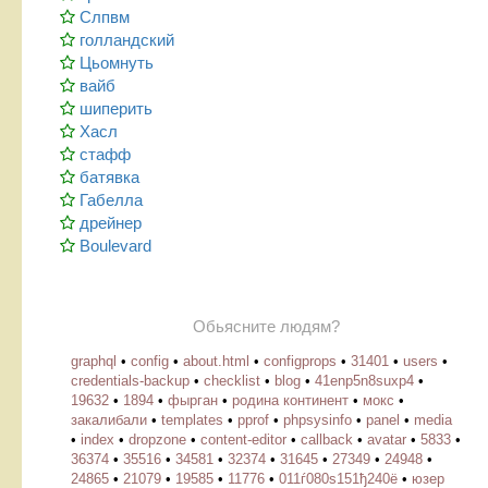
Слпвм
голландский
Цьомнуть
вайб
шиперить
Хасл
стафф
батявка
Габелла
дрейнер
Boulevard
Обьясните людям?
graphql
•
config
•
about.html
•
configprops
•
31401
•
users
•
credentials-backup
•
checklist
•
blog
•
41enp5n8suxp4
•
19632
•
1894
•
фырган
•
родина континент
•
мокс
•
закалибали
•
templates
•
pprof
•
phpsysinfo
•
panel
•
media
•
index
•
dropzone
•
content-editor
•
callback
•
avatar
•
5833
•
36374
•
35516
•
34581
•
32374
•
31645
•
27349
•
24948
•
24865
•
21079
•
19585
•
11776
•
011ѓ080ѕ151ђ240ё
•
юзер