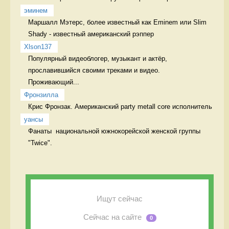
эминем
Маршалл Мэтерс, более известный как Eminem или Slim 
Shady - известный американский рэппер 
Xlson137
Популярный видеоблогер, музыкант и актёр,

прославившийся своими треками и видео.

Проживающий...
Фронзилла
Крис Фронзак. Американский party metall core исполнитель 
уансы
Фанаты  национальной южнокорейской женской группы 
"Twice". 
Ищут сейчас
Сейчас на сайте
0