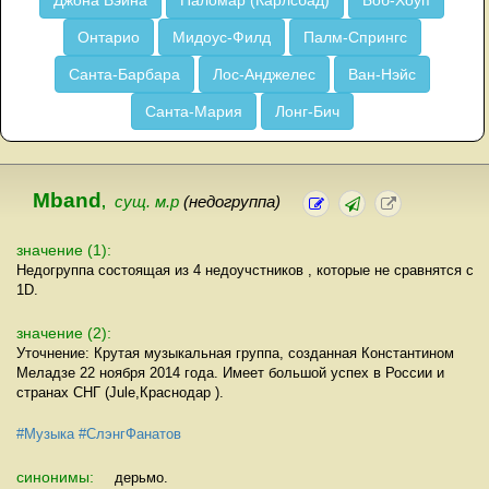
Джона Вэйна
Паломар (Карлсбад)
Боб-Хоуп
Онтарио
Мидоус-Филд
Палм-Спрингс
Санта-Барбара
Лос-Анджелес
Ван-Нэйс
Санта-Мария
Лонг-Бич
Mband
,
сущ. м.р
(недогруппа)
значение (1):
Недогруппа состоящая из 4 недоучстников , которые не сравнятся с
1D.
значение (2):
Уточнение: Крутая музыкальная группа, созданная Константином
Меладзе 22 ноября 2014 года. Имеет большой успех в России и
странах СНГ (Jule,Краснодар ).
#Музыка
#СлэнгФанатов
синонимы:
дерьмо.