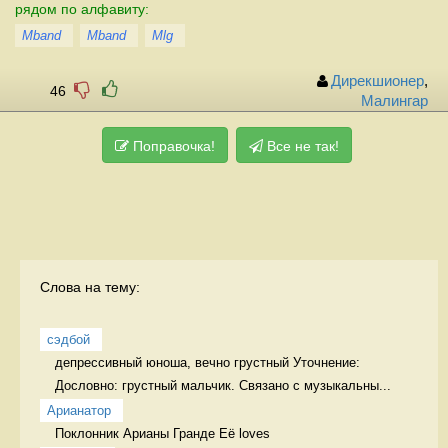
рядом по алфавиту:
Mband
Mband
Mlg
Дирекшионер
,
46
Малингар
Поправочка!
Все не так!
Слова на тему:
сэдбой
дeпрессивный юноша, вечно грустный Уточнение: 
Дословно: грустный мальчик. Связано с музыкальны...
Арианатор
Поклонник Арианы Гранде Её loves