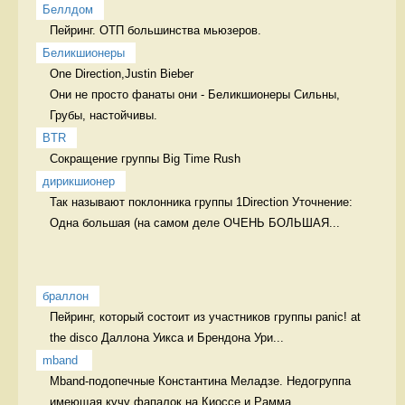
Беллдом
Пейринг. ОТП большинства мьюзеров. 
Беликшионеры
One Direction,Justin Bieber

Они не просто фанаты они - Беликшионеры Сильны, 
Грубы, настойчивы.
BTR
Сокращение группы Big Time Rush 
дирикшионер
Так называют поклонника группы 1Direction Уточнение: 
Одна большая (на самом деле ОЧЕНЬ БОЛЬШАЯ...
браллон
Пейринг, который состоит из участников группы panic! at 
the disco Даллона Уикса и Брендона Ури...
mband 
Mband-подопечные Константина Меладзе. Недогруппа 
имеющая кучу фапалок на Киоссе и Рамма