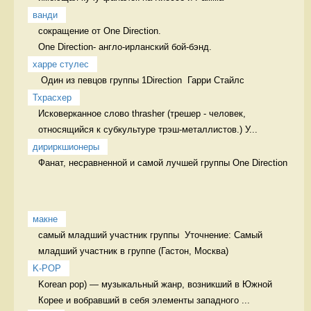
ванди
сокращение от One Direction.

One Direction- англо-ирланский бой-бэнд. 
харре стулес
 Один из певцов группы 1Direction  Гарри Стайлс 
Тхрасхер
Исковерканное слово thrasher (трешер - человек, 
относящийся к субкультуре трэш-металлистов.) У...
дириркшионеры
Фанат, несравненной и самой лучшей группы One Direction  
макне
самый младший участник группы  Уточнение: Самый 
K-POP
Korean pop) — музыкальный жанр, возникший в Южной 
Корее и вобравший в себя элементы западного ...