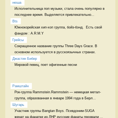
нюша
Исполнительница поп музыки, стала очень популярно в 
последнее время. Выделяется привлекательно...
Bts
Южнокорейская хип-хоп группа, бойз-бэнд.  Есть свой 
фандом : A.R.M.Y
Грейсы
Сокращенное название группы Three Days Grace. В 
основном используется в русскоязычных странах. 
Джастин Бибер
Мировой певец, поет офигенные песни 
Рамштайн
Рок-группа Rammstein.Rammstein — немецкая метал-
группа, образованная в январе 1994 года в Берл...
Шугарь
Участник группы Bangtan Boys. Псевдоним-SUGA

женат на фанатке из ЛНР русские фанаты прозвали ...