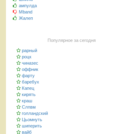
ампулда
Mband
Жалеп
Популярное за сегодня
рарный
роцк
чиназес
оффник
фарту
баребух
Капец
кирять
краш
Слпвм
голландский
Цьомнуть
шиперить
вайб