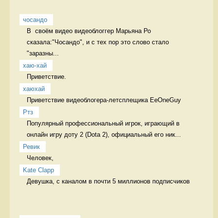
чосандо
В  своём видео видеоблоггер Марьяна Ро 
сказала:"Чосандо", и с тех пор это слово стало 
"заразны...
хаю-хай
Приветствие. 
хаюхай
Приветствие видеоблогера-летсплещика EeOneGuy 
Ртз
Популярный профессиональный игрок, играющий в 
онлайн игру доту 2 (Dota 2), официальный его ник...
Ревик
Человек, 
Kate Clapp
Девушка, с каналом в почти 5 миллионов подписчиков  