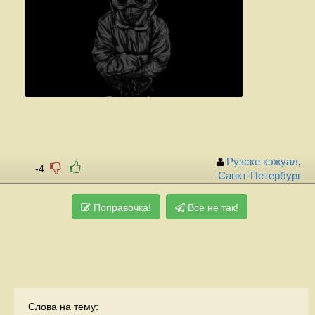
Рузске кэжуал
,
-4
Санкт-Петербург
Поправочка!
Все не так!
Слова на тему: