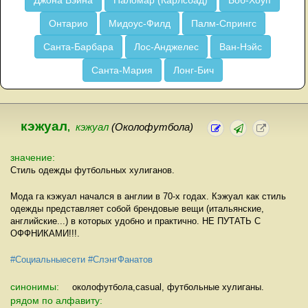
Джона Вэйна
Паломар (Карлсбад)
Боб-Хоуп
Онтарио
Мидоус-Филд
Палм-Спрингс
Санта-Барбара
Лос-Анджелес
Ван-Нэйс
Санта-Мария
Лонг-Бич
кэжуал
,
кэжуал
(Околофутбола)
значение:
Стиль одежды футбольных хулиганов.
Мода га кэжуал начался в англии в 70-х годах. Кэжуал как стиль
одежды представляет собой брендовые вещи (итальянские,
английские...) в которых удобно и практично. НЕ ПУТАТЬ С
ОФФНИКАМИ!!!.
#Социальныесети
#СлэнгФанатов
синонимы:
околофутбола,casual, футбольные хулиганы.
рядом по алфавиту: