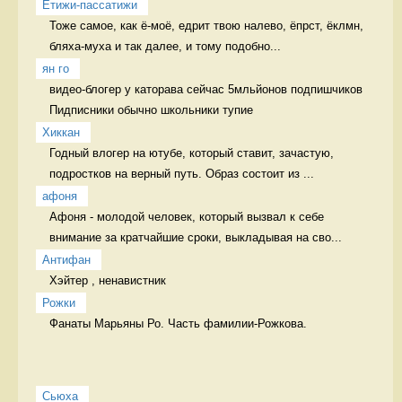
Етижи-пассатижи
Тоже самое, как ё-моё, едрит твою налево, ёпрст, ёклмн, 
бляха-муха и так далее, и тому подобно...
ян го
видео-блогер у каторава сейчас 5мльйонов подпишчиков 
Пидписники обычно школьники тупие
Хиккан
Годный влогер на ютубе, который ставит, зачастую, 
подростков на верный путь. Образ состоит из ...
афоня
Афоня - молодой человек, который вызвал к себе 
внимание за кратчайшие сроки, выкладывая на сво...
Антифан
Хэйтер , ненавистник  
Рожки
Фанаты Марьяны Ро. Часть фамилии-Рожкова.
Сьюха