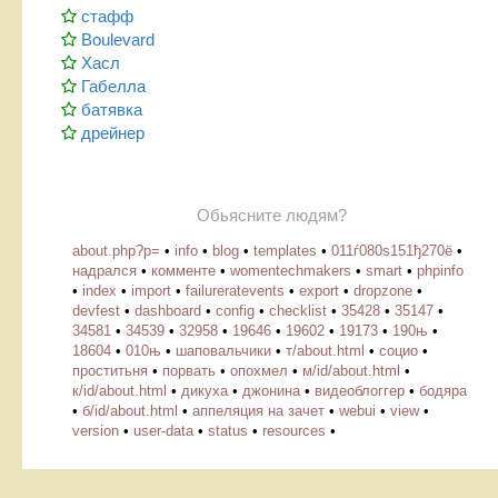
стафф
Boulevard
Хасл
Габелла
батявка
дрейнер
Обьясните людям?
about.php?p=
•
info
•
blog
•
templates
•
011ѓ080ѕ151ђ270ё
•
надрался
•
комменте
•
womentechmakers
•
smart
•
phpinfo
•
index
•
import
•
failureratevents
•
export
•
dropzone
•
devfest
•
dashboard
•
config
•
checklist
•
35428
•
35147
•
34581
•
34539
•
32958
•
19646
•
19602
•
19173
•
190њ
•
18604
•
010њ
•
шаповальчики
•
т/about.html
•
социо
•
проститьня
•
порвать
•
опохмел
•
м/id/about.html
•
к/id/about.html
•
дикуха
•
джонина
•
видеоблоггер
•
бодяра
•
б/id/about.html
•
аппеляция на зачет
•
webui
•
view
•
version
•
user-data
•
status
•
resources
•