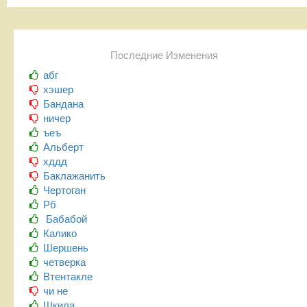
Последние Изменения
абг
хэшер
Бандана
ничер
ъеъ
Альберт
хддд
Баклажанить
Чертоган
Рб
Бабабой
Калико
Шершень
четверка
Втентакле
чи не
Шкила