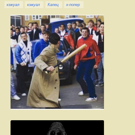
кэжуал
кэжуал
Капец
к-попер