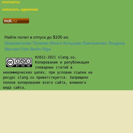
контакты
написать админам
Найти полет в отпуск до $100 из:
Шереметьево
Пулково
Минск
Кольцово
Емельяново
Лондона
Warsaw
Oslo
Berlin
Riga
©2012-2021 slang.su.
Копирование и републикация
словарных статей в
некоммерческих целях, при условии ссылки на
ресурс slang.su приветствуется. Запрещено
полное копирование всего сайта, внешнего
вида сайта.