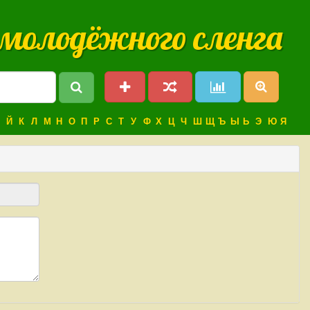
 молодёжного сленга
Й
К
Л
М
Н
О
П
Р
С
Т
У
Ф
Х
Ц
Ч
Ш
Щ
Ъ
Ы
Ь
Э
Ю
Я