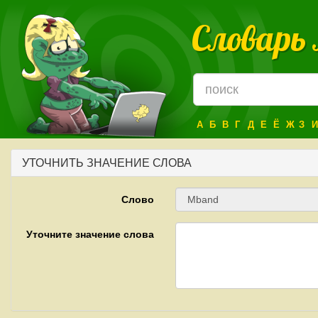
Словарь
А
Б
В
Г
Д
Е
Ё
Ж
З
И
УТОЧНИТЬ ЗНАЧЕНИЕ СЛОВА
Слово
Уточните значение слова