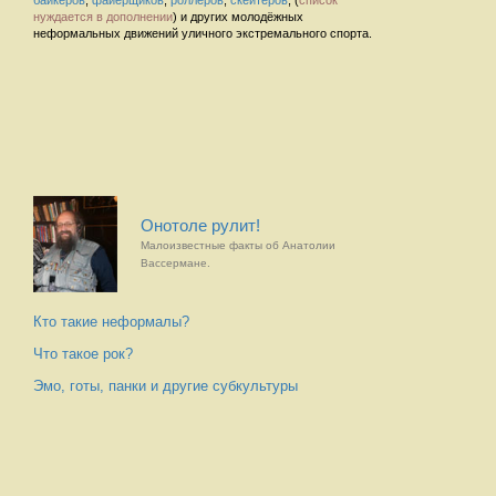
байкеров
,
файерщиков
,
роллеров
,
скейтеров
, (
список
нуждается в дополнении
) и других молодёжных
неформальных движений уличного экстремального спорта.
Онотоле рулит!
Малоизвестные факты об Анатолии
Вассермане.
Кто такие неформалы?
Что такое рок?
Эмо, готы, панки и другие субкультуры