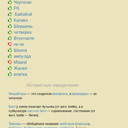
Чертоган
Рб
Бабабой
Калико
Шершень
четверка
Втентакле
чи не
Шкила
ампулда
Mband
Жалеп
илитка
Интересные определения:
Фикрайтеры
— это создатели
фанфиков
, а
фикридеры
— их
читатели.
Батл
у хиппи означает бутылка (от англ. bottle), а в
субкультуре
хип-хоп
батл
— соревнование, состязание (от
англ. battle — битва).
Трюкеры
— обобщённое название
трейсеров
(
паркура
),