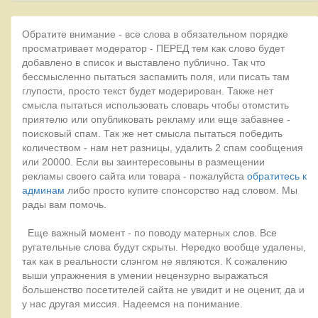
Обратите внимание - все слова в обязательном порядке
просматривает модератор - ПЕРЕД тем как слово будет
добавлено в список и выставлено публично. Так что
бессмысленно пытаться заспамить поля, или писать там
глупости, просто текст будет модерирован. Также нет
смысла пытаться использовать словарь чтобы отомстить
приятелю или опубликовать рекламу или еще забавнее -
поисковый спам. Так же нет смысла пытаться победить
количеством - нам нет разницы, удалить 2 спам сообщения
или 20000. Если вы заинтересовыны в размещении
рекламы своего сайта или товара - пожалуйста
обратитесь к
админам
либо просто купите спонсорство над словом. Мы
рады вам помочь.
Еще важный момент - по поводу матерных слов. Все
ругательные слова будут скрыты. Нередко вообще удалены,
так как в реальности слэнгом не являются. К сожалению
выши упражнения в умении нецензурно выражаться
большенство посетителей сайта не увидит и не оценит, да и
у нас другая миссия. Надеемся на понимание.