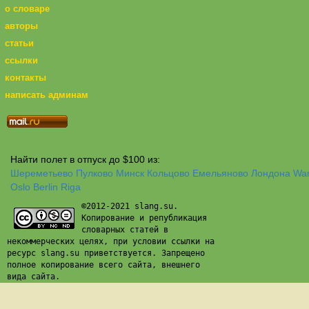
о словаре
авторы
статьи
ссылки
контакты
написать админам
Найти полет в отпуск до $100 из:
Шереметьево
Пулково
Минск
Кольцово
Емельяново
Лондона
Wa
Oslo
Berlin
Riga
©2012-2021 slang.su.
Копирование и републикация
словарных статей в
некоммерческих целях, при условии ссылки на
ресурс slang.su приветствуется. Запрещено
полное копирование всего сайта, внешнего
вида сайта.