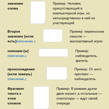
значение
Пример: Человек,
слова
присутствующий в
компьютерной игре, но
непосредственно в ней не
участвующий.
Второе
Пример: переносном
значение (если
смысле —
есть)
малоактивный игрок
(пояснение..)
синоним (ы)
Пример:
наблюдатель,
(пояснение..)
зритель
происхождение
Пример: От англ.
(если знаешь)
spectator —
наблюдатель
(пояснение..)
Фрагмент
Пример: В режиме дуэли
текста с
двое играют, а остальные —
этим
спектаторы — ждут своей
словом
очереди.