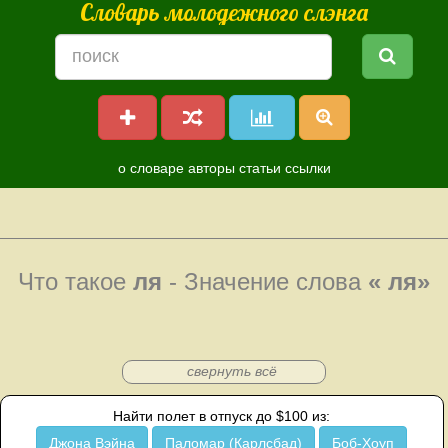
Словарь молодежного слэнга
о словаре
авторы
статьи
ссылки
Что такое
ля
- Значение слова
« ля»
свернуть всё
Найти полет в отпуск до $100 из:
Джона Вэйна
Паломар (Карлсбад)
Боб-Хоуп