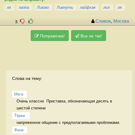
ля
лалка
Ливаю
Ливнуть
лайфхак
лол
ля
Сливок
,
Москва
3
Поправочка!
Все не так!
Слова на тему:
Мега
Очень классно  Приставка, обозначающая десять в 
шестой степени
Тёрки 
напряженное общение с предполагаемыми проблемами. 
Феня