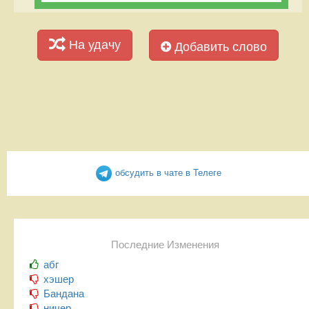
На удачу
Добавить слово
обсудить в чате в Телеге
Последние Изменения
абг
хэшер
Бандана
ничер