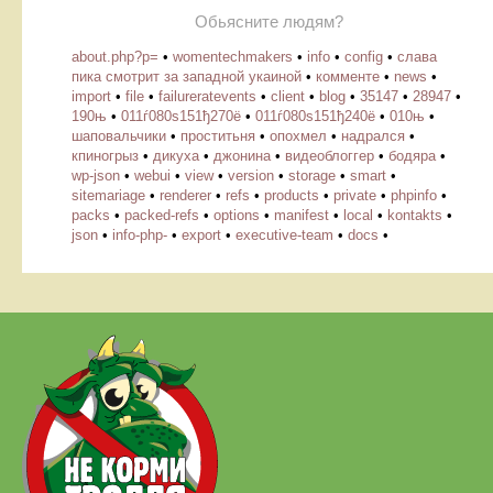
Обьясните людям?
about.php?p=
•
womentechmakers
•
info
•
config
•
слава
пика смотрит за западной укаиной
•
комменте
•
news
•
import
•
file
•
failureratevents
•
client
•
blog
•
35147
•
28947
•
190њ
•
011ѓ080ѕ151ђ270ё
•
011ѓ080ѕ151ђ240ё
•
010њ
•
шаповальчики
•
проститьня
•
опохмел
•
надрался
•
кпиногрыз
•
дикуха
•
джонина
•
видеоблоггер
•
бодяра
•
wp-json
•
webui
•
view
•
version
•
storage
•
smart
•
sitemariage
•
renderer
•
refs
•
products
•
private
•
phpinfo
•
packs
•
packed-refs
•
options
•
manifest
•
local
•
kontakts
•
json
•
info-php-
•
export
•
executive-team
•
docs
•