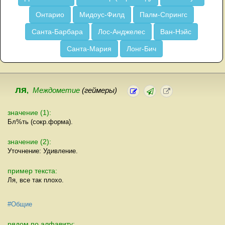
Онтарио
Мидоус-Филд
Палм-Спрингс
Санта-Барбара
Лос-Анджелес
Ван-Нэйс
Санта-Мария
Лонг-Бич
ля
,
Междометие
(геймеры)
значение (1):
Бл%ть (сокр.форма).
значение (2):
Уточнение: Удивление.
пример текста:
Ля, все так плохо.
#Общие
рядом по алфавиту: