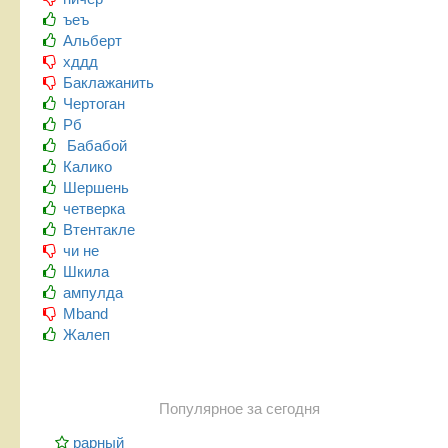
ъеъ
Альберт
хддд
Баклажанить
Чертоган
Рб
Бабабой
Калико
Шершень
четверка
Втентакле
чи не
Шкила
ампулда
Mband
Жалеп
Популярное за сегодня
рарный