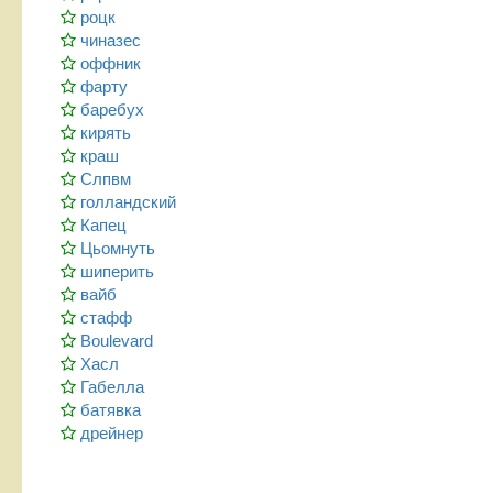
роцк
чиназес
оффник
фарту
баребух
кирять
краш
Слпвм
голландский
Капец
Цьомнуть
шиперить
вайб
стафф
Boulevard
Хасл
Габелла
батявка
дрейнер