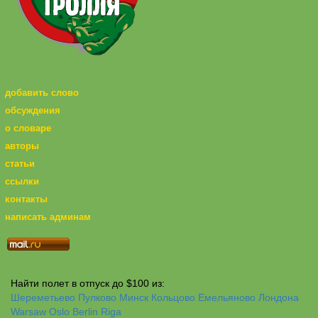
добавить слово
обсуждения
о словаре
авторы
статьи
ссылки
контакты
написать админам
Найти полет в отпуск до $100 из:
Шереметьево
Пулково
Минск
Кольцово
Емельяново
Лондона
Warsaw
Oslo
Berlin
Riga