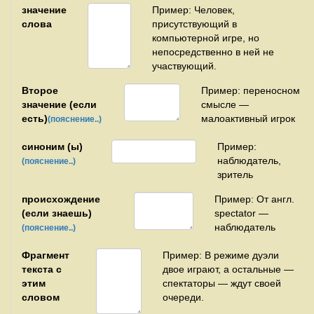
значение
Пример: Человек,
слова
присутствующий в
компьютерной игре, но
непосредственно в ней не
участвующий.
Второе
Пример: переносном
значение (если
смысле —
есть)
малоактивный игрок
(пояснение..)
синоним (ы)
Пример:
наблюдатель,
(пояснение..)
зритель
происхождение
Пример: От англ.
(если знаешь)
spectator —
наблюдатель
(пояснение..)
Фрагмент
Пример: В режиме дуэли
текста с
двое играют, а остальные —
этим
спектаторы — ждут своей
словом
очереди.