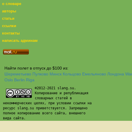
о словаре
авторы
статьи
ссылки
контакты
написать админам
Найти полет в отпуск до $100 из:
Шереметьево
Пулково
Минск
Кольцово
Емельяново
Лондона
Wa
Oslo
Berlin
Riga
©2012-2021 slang.su.
Копирование и републикация
словарных статей в
некоммерческих целях, при условии ссылки на
ресурс slang.su приветствуется. Запрещено
полное копирование всего сайта, внешнего
вида сайта.