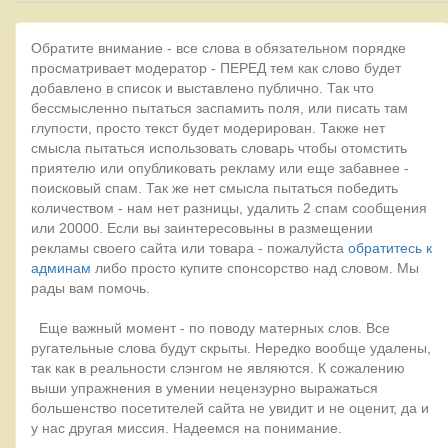
Обратите внимание - все слова в обязательном порядке
просматривает модератор - ПЕРЕД тем как слово будет
добавлено в список и выставлено публично. Так что
бессмысленно пытаться заспамить поля, или писать там
глупости, просто текст будет модерирован. Также нет
смысла пытаться использовать словарь чтобы отомстить
приятелю или опубликовать рекламу или еще забавнее -
поисковый спам. Так же нет смысла пытаться победить
количеством - нам нет разницы, удалить 2 спам сообщения
или 20000. Если вы заинтересовыны в размещении
рекламы своего сайта или товара - пожалуйста
обратитесь к
админам
либо просто купите спонсорство над словом. Мы
рады вам помочь.
Еще важный момент - по поводу матерных слов. Все
ругательные слова будут скрыты. Нередко вообще удалены,
так как в реальности слэнгом не являются. К сожалению
выши упражнения в умении нецензурно выражаться
большенство посетителей сайта не увидит и не оценит, да и
у нас другая миссия. Надеемся на понимание.