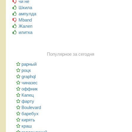
чи не
Шкила
ампулда
Mband
Жалеп
илитка
Популярное за сегодня
рарный
роцк
graphql
чиназес
оффник
Капец
фарту
Boulevard
баребух
кирять
краш