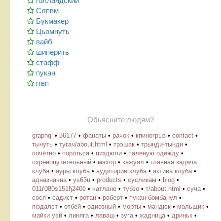
голландский
Слпвм
Букмакер
Цьомнуть
вайб
шиперить
стафф
пукан
ггвп
Обьясните людям?
graphql
•
36177
•
фанаты
•
рачок
•
кпиногрыз
•
contact
•
тынуть
•
тугач/about.html
•
трэшак
•
трынди-тынди
•
почётно
•
пороться
•
пиздюли
•
паленую одежду
•
охренопутительный
•
махор
•
кажуал
•
главная задача
клуба
•
ауры клуба
•
аудитории клуба
•
актива клуба
•
адназначна
•
ys63u
•
products
•
cусликам
•
blog
•
011ѓ080ѕ151ђ240ё
•
чатлане
•
тубзо
•
т/about.html
•
суча
•
сося
•
садист
•
ротан
•
роберт
•
пукан бомбанул
•
піздалєт
•
отбей
•
одиозный
•
морты
•
мандюк
•
мальщик
•
майки уэй
•
линяга
•
лаваш
•
зуга
•
жадница
•
дриньк
•