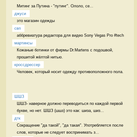
Митинг за Путина - "путинг". Ололо, се...
джуси
это магазин одежды  
свп
аббревиатура редактора для видео Sony Vegas Pro #tech 
мартинсы
Кожаные ботинки от фирмы Dr.Martens с подошвой, 
прошитой жёлтой нитью. 
кроссдрессер
Человек, который носит одежду противоположного пола.  
ШШЗ
ШШЗ- наверное должно переводиться по каждой первой 
букве, но нет. ШШЗ (шшз) это как: шиза, шиз...
дтк
Сокращение "да такой", "да такая". Употребляется после 
слов, которые не следует воспринимать з...