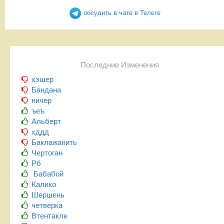
обсудить в чате в Телеге
Последние Изменения
хэшер
Бандана
ничер
ъеъ
Альберт
хддд
Баклажанить
Чертоган
Рб
Бабабой
Калико
Шершень
четверка
Втентакле