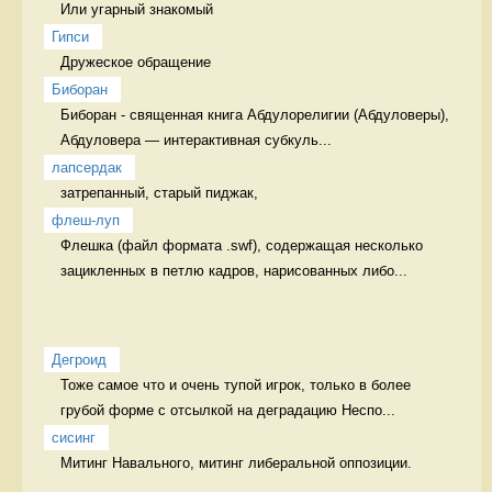
Или угарный знакомый
Гипси
Дружеское обращение  
Биборан
Биборан - священная книга Абдулорелигии (Абдуловеры), 

Абдуловера — интерактивная субкуль...
лапсердак
затрепанный, старый пиджак, 
флеш-луп
Флешка (файл формата .swf), содержащая несколько 
зацикленных в петлю кадров, нарисованных либо...
Дегроид
Тоже самое что и очень тупой игрок, только в более 
грубой форме с отсылкой на деградацию Неспо...
сисинг
Митинг Навального, митинг либеральной оппозиции.
