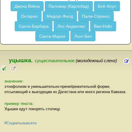
Джона Вэйна
Паломар (Карлсбад)
Боб-Хоуп
Онтарио
Мидоус-Филд
Палм-Спрингс
Санта-Барбара
Лос-Анджелес
Ван-Нэйс
Санта-Мария
Лонг-Бич
уцышка
,
существительное
(молодежный сленг)
значение:
этнофолизм в уменьшительно-пренебрежительной форме,
отсылающий к выходецам из Дагестана или иного региона Кавказа.
пример текста:
Уцышки едут покорять столицу.
#Социальныесети