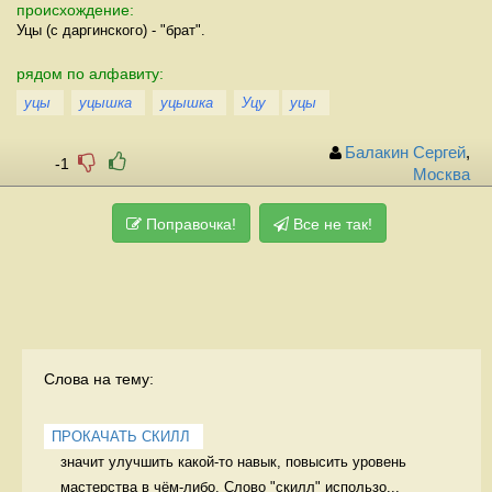
происхождение:
Уцы (с даргинского) - "брат".
рядом по алфавиту:
уцы
уцышка
уцышка
Уцу
уцы
Балакин Сергей
,
-1
Москва
Поправочка!
Все не так!
Слова на тему:
ПРОКАЧАТЬ СКИЛЛ
значит улучшить какой-то навык, повысить уровень 
мастерства в чём-либо. Слово "скилл" использо...