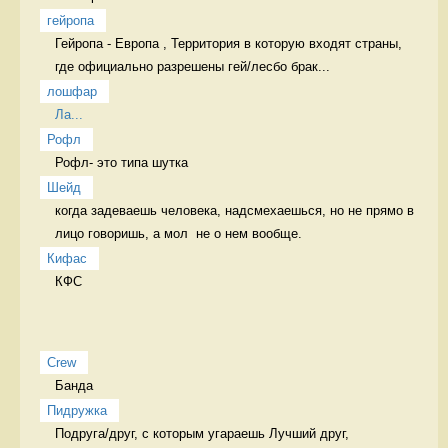
гейропа
Гейропа - Европа , Территория в которую входят страны, 
где официально разрешены гей/лесбо брак...
лошфар
Ла...
Рофл
Рофл- это типа шутка 
Шейд
когда задеваешь человека, надсмехаешься, но не прямо в 
лицо говоришь, а мол  не о нем вообще. 
Кифас
КФС 
Crew
Банда 
Пидружка
Подруга/друг, с которым угараешь Лучший друг,   
