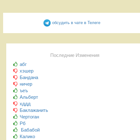
обсудить в чате в Телеге
Последние Изменения
абг
хэшер
Бандана
ничер
ъеъ
Альберт
хддд
Баклажанить
Чертоган
Рб
Бабабой
Калико