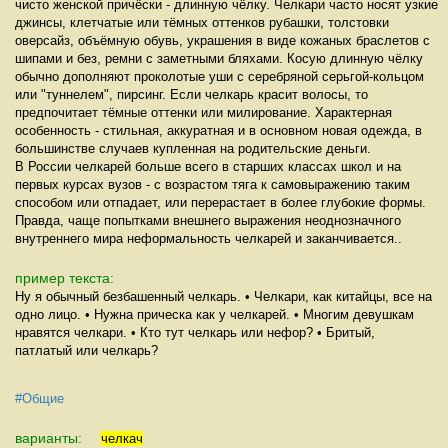
чисто женской причёски - длинную чёлку. Челкари часто носят узкие
джинсы, клетчатые или тёмных оттенков рубашки, толстовки
оверсайз, объёмную обувь, украшения в виде кожаных браслетов с
шипами и без, ремни с заметными бляхами. Косую длинную чёлку
обычно дополняют проколотые уши с серебряной серьгой-кольцом
или "туннелем", пирсинг. Если челкарь красит волосы, то
предпочитает тёмные оттенки или милирование. Характерная
особенность - стильная, аккуратная и в основном новая одежда, в
большинстве случаев купленная на родительские деньги.
В России челкарей больше всего в старших классах школ и на
первых курсах вузов - с возрастом тяга к самовыражению таким
способом или отпадает, или перерастает в более глубокие формы.
Правда, чаще попытками внешнего выражения неоднозначного
внутреннего мира неформальность челкарей и заканчивается..
пример текста:
Ну я обычный безбашенный челкарь. • Челкари, как китайцы, все на
одно лицо. • Нужна прическа как у челкарей. • Многим девушкам
нравятся челкари. • Кто тут челкарь или нефор? • Бритый,
патлатый или челкарь?
#Общие
варианты:
челкач