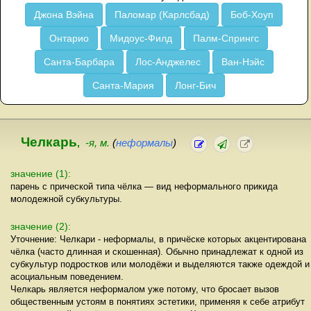
Джона Вэйна
Паломар (Карлсбад)
Боб-Хоуп
Онтарио
Мидоус-Филд
Палм-Спрингс
Санта-Барбара
Лос-Анджелес
Ван-Нэйс
Санта-Мария
Лонг-Бич
Челкарь
,
-я, м.
(
неформалы
)
значение (1):
парень с прической типа чёлка — вид неформального прикида
молодежной субкультуры.
значение (2):
Уточнение: Челкари - неформалы, в причёске которых акцентирована
чёлка (часто длинная и скошенная). Обычно принадлежат к одной из
субкультур подростков или молодёжи и выделяются также одеждой и
асоциальным поведением.
Челкарь является неформалом уже потому, что бросает вызов
общественным устоям в понятиях эстетики, применяя к себе атрибут