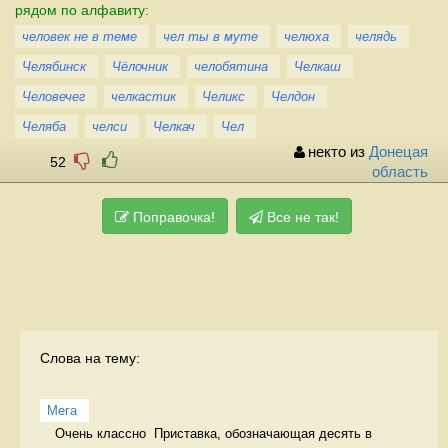
рядом по алфавиту:
человек не в теме
чел ты в муте
челюха
челядь
Челябинск
Чёлочник
челобятина
Челкаш
Человечег
челкастик
Челикс
Челдон
Челяба
челси
Челкач
Чел
некто из
Донецая
52
область
Поправочка!
Все не так!
Слова на тему:
Мега
Очень классно  Приставка, обозначающая десять в 