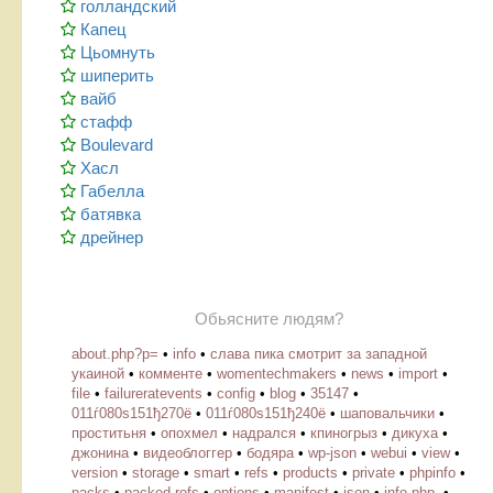
голландский
Капец
Цьомнуть
шиперить
вайб
стафф
Boulevard
Хасл
Габелла
батявка
дрейнер
Обьясните людям?
about.php?p=
•
info
•
слава пика смотрит за западной
укаиной
•
комменте
•
womentechmakers
•
news
•
import
•
file
•
failureratevents
•
config
•
blog
•
35147
•
011ѓ080ѕ151ђ270ё
•
011ѓ080ѕ151ђ240ё
•
шаповальчики
•
проститьня
•
опохмел
•
надрался
•
кпиногрыз
•
дикуха
•
джонина
•
видеоблоггер
•
бодяра
•
wp-json
•
webui
•
view
•
version
•
storage
•
smart
•
refs
•
products
•
private
•
phpinfo
•
packs
•
packed-refs
•
options
•
manifest
•
json
•
info-php-
•