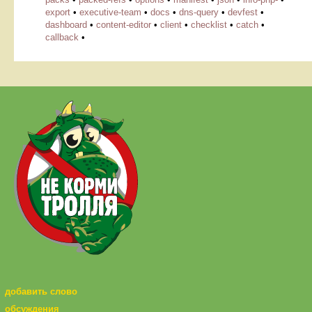
export
•
executive-team
•
docs
•
dns-query
•
devfest
•
dashboard
•
content-editor
•
client
•
checklist
•
catch
•
callback
•
добавить слово
обсуждения