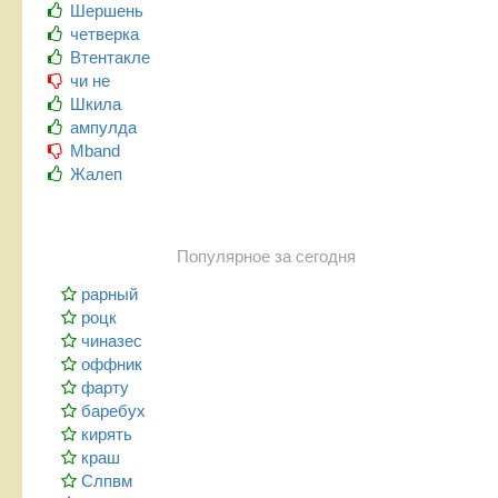
Шершень
четверка
Втентакле
чи не
Шкила
ампулда
Mband
Жалеп
Популярное за сегодня
рарный
роцк
чиназес
оффник
фарту
баребух
кирять
краш
Слпвм