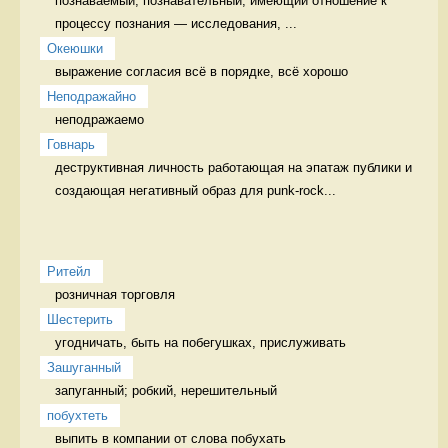
познаваемый, познавательный, имеющий отношение к 
процессу познания — исследования, ...
Океюшки
выражение согласия всё в порядке, всё хорошо
Неподражайно
неподражаемо 
Говнарь
деструктивная личность работающая на эпатаж публики и 
создающая негативный образ для punk-rock...
Ритейл
розничная торговля 
Шестерить
угодничать, быть на побегушках, прислуживать 
Зашуганный
запуганный; робкий, нерешительный  
побухтеть
выпить в компании от слова побухать 