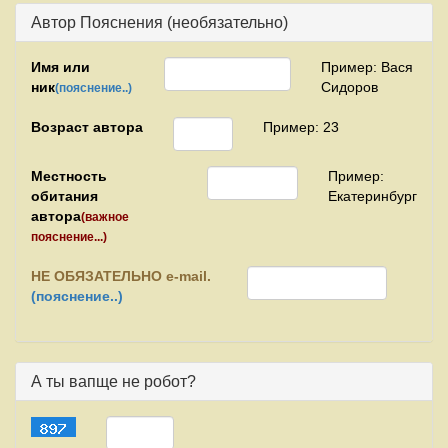
Автор Пояснения (необязательно)
Имя или
Пример: Вася
ник
Сидоров
(пояснение..)
Возраст автора
Пример: 23
Местность
Пример:
обитания
Екатеринбург
автора
(важное
пояснение...)
НЕ
ОБЯЗАТЕЛЬНО e-mail.
(пояснение..)
А ты вапще не робот?