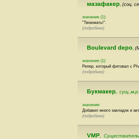
мазафакер
(соц. с
,
значение (1):
"Твоюмать!".
(подробнее)
Boulevard depo
(
,
значение (1):
Репер, который фитовал с Pha
(подробнее)
Букмакер
сущ.,м.р
,
значение:
Добавил много закладок и ак
(подробнее)
VMP
Существительно
,