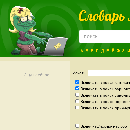
Словарь
А
Б
В
Г
Д
Е
Ё
Ж
З
И
Искать:
Ищут сейчас
Включать в поиск заголов
Включать в поиск вариа
Включать в поиск синони
Включать в поиск опреде
Включать в поиск пример
Включить/исключить всё