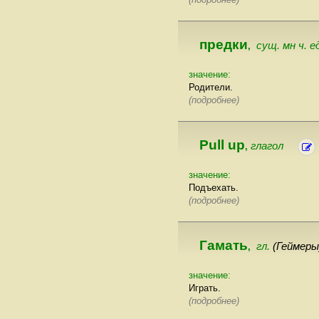
предки
сущ. мн ч. е
,
значение:
Родители.
(подробнее)
Pull up
глагол
,
значение:
Подъехать.
(подробнее)
Гамать
гл.
(Геймеры
,
значение:
Играть.
(подробнее)