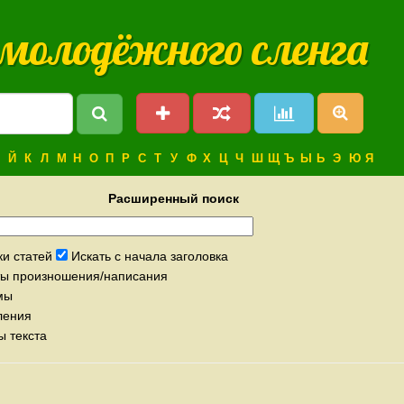
 молодёжного сленга
Й
К
Л
М
Н
О
П
Р
С
Т
У
Ф
Х
Ц
Ч
Ш
Щ
Ъ
Ы
Ь
Э
Ю
Я
Расширенный поиск
ки статей
Искать с начала заголовка
нты произношения/написания
мы
ления
ы текста