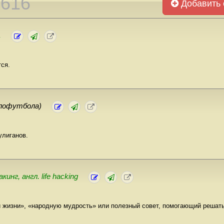
3616
Добавить 
.
ся.
лофутбола)
лиганов.
инг, англ. life hacking
и жизни», «народную мудрость» или полезный совет, помогающий решат