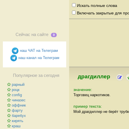
Искать полные слова
Включать закрытые для пр
Сейчас на сайте
0
наш ЧАТ на Телеграм
наш канал на Телеграм
Популярное за сегодня
драгдиллер
рарный
значение:
роцк
Торговец наркотиков.
config
чиназес
оффник
пример текста:
фарту
Мой драгдиллер не берёт трубк
баребух
кирять
краш