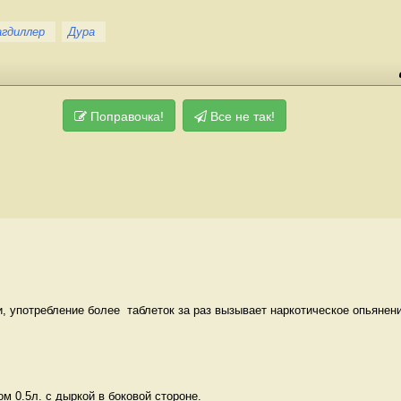
агдиллер
Дура
Поправочка!
Все не так!
, употребление более  таблеток за раз вызывает наркотическое опьянение
м 0.5л. с дыркой в боковой стороне. 