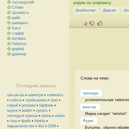
голландский
рядом по алфавиту:
Слпвм
драгдиллер
Дерьмо
др
Цьомнуть
вайб
шиперить
-2
Хасл
стафф
батявка
Габелла
graphql
дрейнер
Слова на тему:
Последние запросы
триганде
ши-ши-ши
•
шамотра
•
хомячить
успокоительные таблетки
•
хобота
•
тумба-юмба
•
трип
•
серый
•
розовая
•
оффник
•
винстак
мурло
•
майот
•
лукать
•
Марка сигарет "winston" 
легенда
•
кореша
•
капец
•
кабан
Фурик
•
гооу
•
брейк
•
бомба
•
барыжничество
•
dist
•
2048
•
Бутылка , обычно объёмо