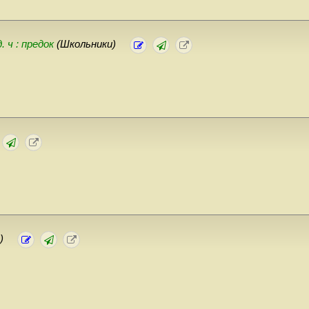
д. ч : предок
(Школьники)
)