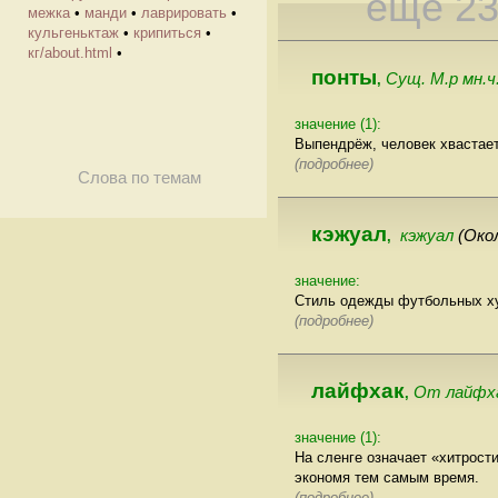
еще 2
межка
•
манди
•
лаврировать
•
кульгеньктаж
•
крипиться
•
кг/about.html
•
понты
Сущ. М.р мн.ч
,
значение (1):
Выпендрёж, человек хвастает
(подробнее)
Слова по темам
кэжуал
кэжуал
(Око
,
значение:
Стиль одежды футбольных ху
(подробнее)
лайфхак
От лайфхак
,
значение (1):
На сленге означает «хитрост
экономя тем самым время.
(подробнее)