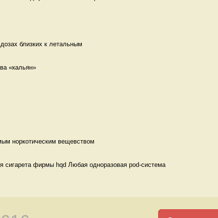
 дозах близких к летальным 
ва «кальян» 
мым норкотическим вещевством 
я сигарета фирмы hqd Любая одноразовая pod-система