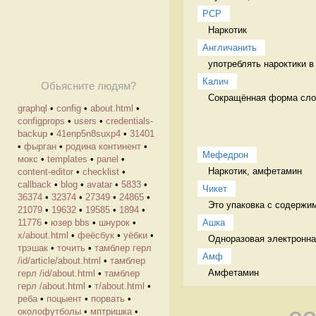
PCP
Наркотик 
Англичанить
употреблять нароктики в
Калич
Обьясните людям?
Сокращённая форма сло
graphql
•
config
•
about.html
•
configprops
•
users
•
credentials-
backup
•
41enp5n8suxp4
•
31401
•
фырган
•
родина континент
•
Мефедрон
мокс
•
templates
•
panel
•
Наркотик, амфетамин 
content-editor
•
checklist
•
callback
•
blog
•
avatar
•
5833
•
Чикет
36374
•
32374
•
27349
•
24865
•
Это упаковка с содержи
21079
•
19632
•
19585
•
1894
•
Ашка
11776
•
юзер bbs
•
шнурок
•
х/about.html
•
феёсбук
•
уёбки
•
Одноразовая электронна
трэшак
•
точить
•
тамблер герл
Амф
/id/article/about.html
•
тамблер
Амфетамин  
герл /id/about.html
•
тамблер
герл /about.html
•
т/about.html
•
реба
•
поцыент
•
порвать
•
околофутболы
•
мптришка
•