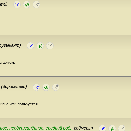
ети)
Музыкант)
raon'ом.
.
(дорамщики)
тивно ими пользуется.
е, неодушевлённое, cредний род.
(геймеры)