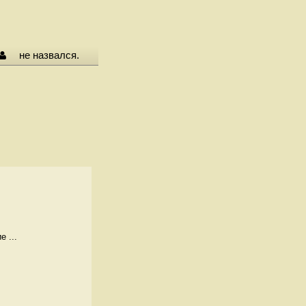
не назвался.
 ...