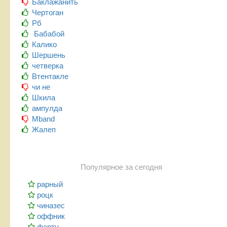
Баклажанить
Чертоган
Рб
Бабабой
Калико
Шершень
четверка
Втентакле
чи не
Шкила
ампулда
Mband
Жалеп
Популярное за сегодня
рарный
роцк
чиназес
оффник
фарту