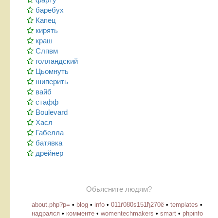
баребух
Капец
кирять
краш
Слпвм
голландский
Цьомнуть
шиперить
вайб
стафф
Boulevard
Хасл
Габелла
батявка
дрейнер
Обьясните людям?
about.php?p=
•
blog
•
info
•
011ѓ080ѕ151ђ270ё
•
templates
•
надрался
•
комменте
•
womentechmakers
•
smart
•
phpinfo