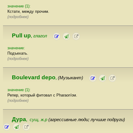
значение (1):
Кстати, между прочим.
(подробнее)
Pull up
глагол
,
значение:
Подъехать.
(подробнее)
Boulevard depo
(Музыкант)
,
значение (1):
Репер, который фитовал с Pharaon'ом.
(подробнее)
Дура
сущ, ж.р
(агрессивные люди; лучшие подруги)
,