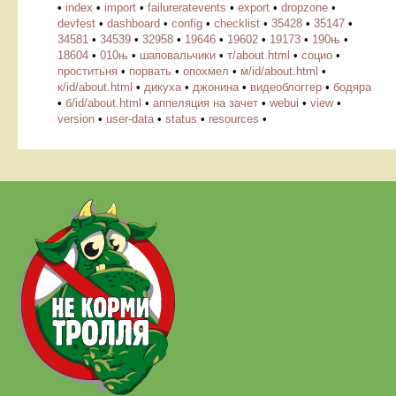
•
index
•
import
•
failureratevents
•
export
•
dropzone
•
devfest
•
dashboard
•
config
•
checklist
•
35428
•
35147
•
34581
•
34539
•
32958
•
19646
•
19602
•
19173
•
190њ
•
18604
•
010њ
•
шаповальчики
•
т/about.html
•
социо
•
проститьня
•
порвать
•
опохмел
•
м/id/about.html
•
к/id/about.html
•
дикуха
•
джонина
•
видеоблоггер
•
бодяра
•
б/id/about.html
•
аппеляция на зачет
•
webui
•
view
•
version
•
user-data
•
status
•
resources
•