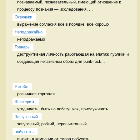
познаваемый, познавательный, имеющий отношение к 
процессу познания — исследования, ...
Океюшки
выражение согласия всё в порядке, всё хорошо
Неподражайно
неподражаемо 
Говнарь
деструктивная личность работающая на эпатаж публики и 
создающая негативный образ для punk-rock...
Ритейл
розничная торговля 
Шестерить
угодничать, быть на побегушках, прислуживать 
Зашуганный
запуганный; робкий, нерешительный  
побухтеть
выпить в компании от слова побухать 