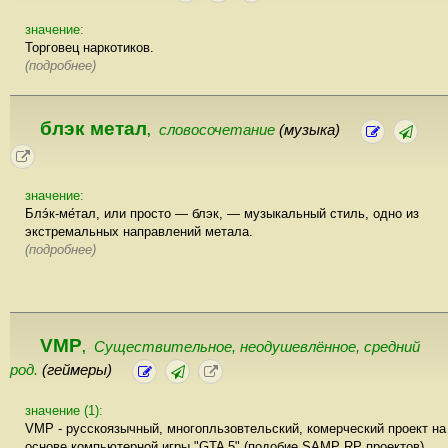
значение:
Торговец наркотиков.
(подробнее)
блэк метал
словосочетание
(музыка)
,
значение:
Блэ́к-ме́тал, или просто — блэк, — музыкальный стиль, одно из
экстремальных направлений метала.
(подробнее)
VMP
Существительное, неодушевлённое, cредний
,
род.
(геймеры)
значение (1):
VMP - русскоязычный, многопльзовтельский, комерческий проект на
основе компьютерной игры "GTA 5" (подобие SAMP RP проектов).