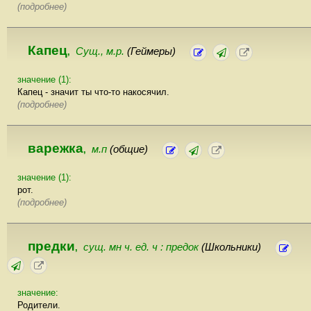
(подробнее)
Капец
Сущ., м.р.
(Геймеры)
,
значение (1):
Капец - значит ты что-то накосячил.
(подробнее)
варежка
м.п
(общие)
,
значение (1):
рот.
(подробнее)
предки
сущ. мн ч. ед. ч : предок
(Школьники)
,
значение:
Родители.