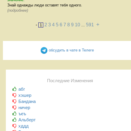
Знай однажды люди оставят тебя одного.
(подробнее)
+
-
2
3
4
5
6
7
8
9
10
591
1
...
обсудить в чате в Телеге
Последние Изменения
абг
хэшер
Бандана
ничер
ъеъ
Альберт
хддд