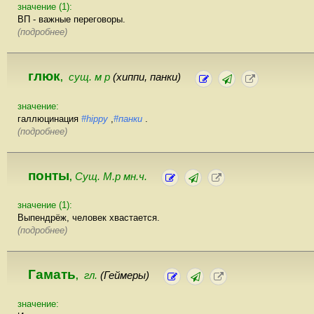
значение (1):
ВП - важные переговоры.
(подробнее)
глюк
сущ. м р
(хиппи, панки)
,
значение:
галлюцинация
#hippy
,
#панки
.
(подробнее)
понты
Сущ. М.р мн.ч.
,
значение (1):
Выпендрёж, человек хвастается.
(подробнее)
Гамать
гл.
(Геймеры)
,
значение: