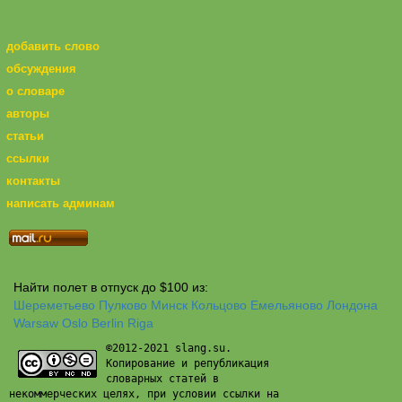
добавить слово
обсуждения
о словаре
авторы
статьи
ссылки
контакты
написать админам
Найти полет в отпуск до $100 из:
Шереметьево
Пулково
Минск
Кольцово
Емельяново
Лондона
Warsaw
Oslo
Berlin
Riga
©2012-2021 slang.su.
Копирование и републикация
словарных статей в
некоммерческих целях, при условии ссылки на