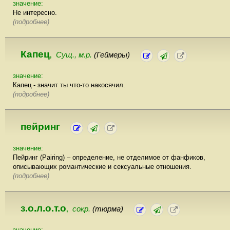
значение:
Не интересно.
(подробнее)
Капец
Сущ., м.р.
(Геймеры)
,
значение:
Капец - значит ты что-то накосячил.
(подробнее)
пейринг
значение:
Пейринг (Pairing) – определение, не отделимое от фанфиков,
описывающих романтические и сексуальные отношения.
(подробнее)
з.о.л.о.т.о
сокр.
(тюрма)
,
значение: