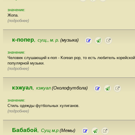
значение:
Жопа.
(подробнее)
к-попер
сущ., м. р.
(музыка)
,
значение:
Человек слушающий к-поп - Korean pop, то есть любитель корейской
популярной музыки.
(подробнее)
кэжуал
кэжуал
(Околофутбола)
,
значение:
Стиль одежды футбольных хулиганов.
(подробнее)
Бабабой
Сущ м.р
(Мемы)
,