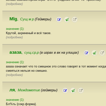
(подробнее)
Mlg
Сущ м р
(Геймеры)
,
значение (1):
Крутой, ахриненый и всё такое.
(подробнее)
азаза
сущ.ср.р
(в играх в вк на улицах)
,
значение (1):
азаза означает что то смешное это слово говорят в тот момент когда
смеяться нельзя но смешно.
(подробнее)
ля
Междометие
(геймеры)
,
значение (1):
Бл%ть (сокр.форма).