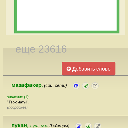
еще 23616
Добавить слово
мазафакер
(соц. сети)
,
значение (1):
"Твоюмать!".
(подробнее)
пукан
сущ, м.р.
(Геймеры)
,