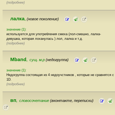
(подробнее)
лалка
(новое поколение)
,
значение (1):
используется для употребления смеха (лол-смешно, лалка-
девушка, которая лоханулась ) лол, лалка и т.д.
(подробнее)
Mband
сущ. м.р
(недогруппа)
,
значение (1):
Недогруппа состоящая из 4 недоучстников , которые не сравнятся с
1D.
(подробнее)
вп
словосочетание
(вконтакте, переписки)
,