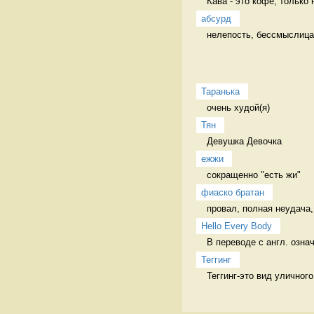
Кава - это кофе, только 
абсурд
нелепость, бессмыслица
Таранька
очень худой(я) 
Тян
Девушка Девочка
ежжи
сокращенно "есть жи" 
фиаско братан
провал, полная неудача,
Hello Every Body
В переводе с англ. озна
Теггинг
Теггинг-это вид уличног