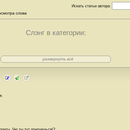
Искать статьи автора:
осмотра слова
Слэнг в категории:
развернуть всё
я.
понты. Чю ты тут понтуешься!?