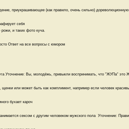
дение, приукрашивающее (как правило, очень сильно) дореволюционную 
афирует себя 

 рожи, и таких фото куча. 
осто Ответ на все вопросы с юмором
га Уточнение: Вы, молодёжь, привыкли воспринимать, что "ЖУПа" это Ж
 щенки или может быть как комплимент, например если человек красивый
много бухает кароч
анимается сексом с другим человеком мужского пола  Уточнение: Прави