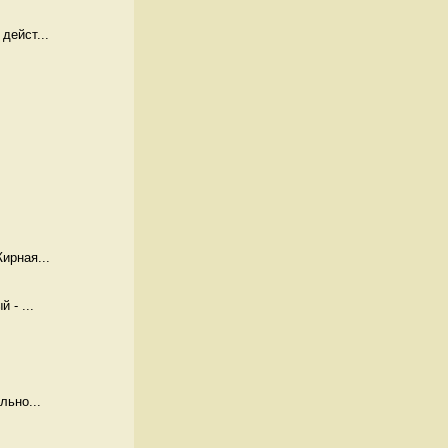
дейст...
ирная...
 - ...
льно...