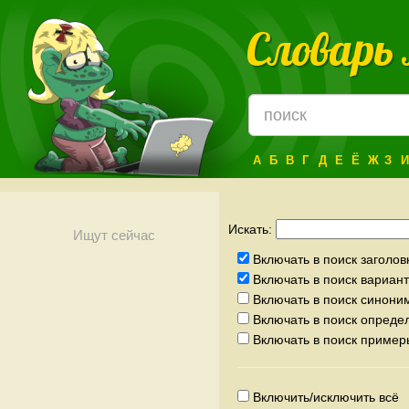
Словарь
А
Б
В
Г
Д
Е
Ё
Ж
З
И
Искать:
Ищут сейчас
Включать в поиск заголов
Включать в поиск вариа
Включать в поиск синони
Включать в поиск опреде
Включать в поиск пример
Включить/исключить всё