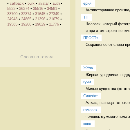
ерня
•
callback
•
bulk
•
avatar
•
auth
•
5833
•
36374
•
35516
•
34581
•
Антиисторичное произве
33700
•
32374
•
31645
•
27349
•
ТП
24948
•
24865
•
21396
•
21079
•
Человек, который фотогр
19585
•
19266
•
19029
•
11776
•
и при этом строит всякие
ПРОСТт
Сокращеное от слова пр
Слова по темам
ЖУпа
Жирная уродливая подру
гучи
Милые существа (котята,
Синебот
Алкаш, пьяница Тот кто 
гамосек
человек мужского пола з
кава