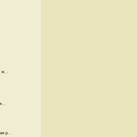
 ж...
...
я р...