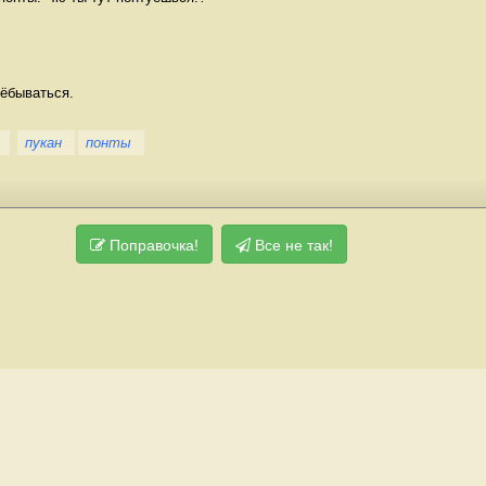
ёбываться.
пукан
понты
Поправочка!
Все не так!