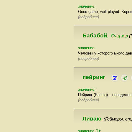
значение:
Good game, well played. Хоро
(подробнее)
Бабабой
Сущ м.р
(
,
значение:
Человек у которого много де
(подробнее)
пейринг
значение:
Пейринг (Pairing) – определ
(подробнее)
Ливаю
(Геймеры, ст
,
значение (1):