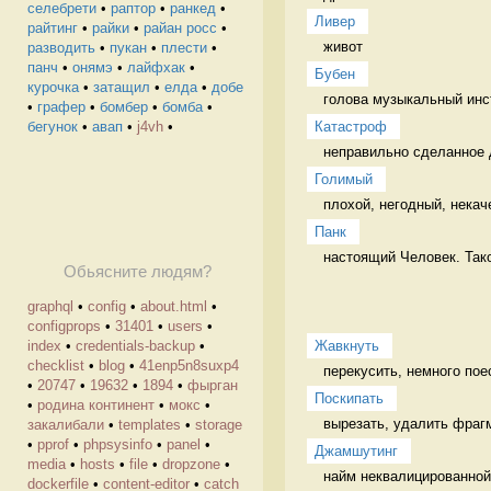
селебрети
•
раптор
•
ранкед
•
Ливер
райтинг
•
райки
•
райан росс
•
живот 
разводить
•
пукан
•
плести
•
панч
•
онямэ
•
лайфхак
•
Бубен
курочка
•
затащил
•
елда
•
добе
голова музыкальный инс
•
графер
•
бомбер
•
бомба
•
Катастроф
бегунок
•
авап
•
j4vh
•
неправильно сделанное 
Голимый
плохой, негодный, некач
Панк
настоящий Человек. Тако
Обьясните людям?
graphql
•
config
•
about.html
•
configprops
•
31401
•
users
•
Жавкнуть
index
•
credentials-backup
•
checklist
•
blog
•
41enp5n8suxp4
перекусить, немного пое
•
20747
•
19632
•
1894
•
фырган
Поскипать
•
родина континент
•
мокс
•
закалибали
•
templates
•
storage
•
pprof
•
phpsysinfo
•
panel
•
Джамшутинг
media
•
hosts
•
file
•
dropzone
•
найм неквалицированной 
dockerfile
•
content-editor
•
catch