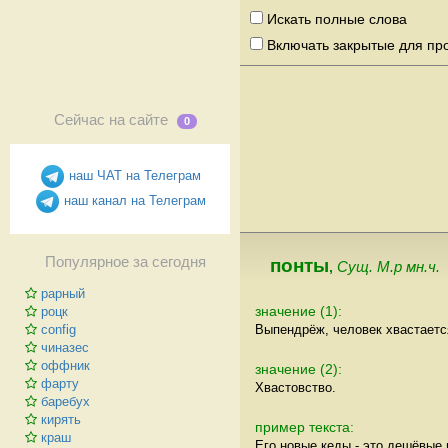
Искать полные слова
Включать закрытые для пр
Сейчас на сайте
0
наш ЧАТ на Телеграм
наш канал на Телеграм
Популярное за сегодня
понты
,
Сущ. М.р мн.ч.
рарный
значение (1):
роцк
Выпендрёж, человек хвастаетс
config
чиназес
оффник
значение (2):
фарту
Хвастовство.
баребух
кирять
пример текста:
краш
Его новые кеды - это дешёвые 