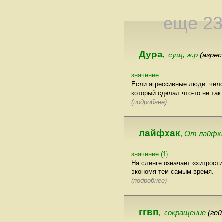
еще 2
Дура
сущ, ж.р
(агре
,
значение:
Если агрессивные люди: чел
который сделал что-то не так 
(подробнее)
лайфхак
От лайфхак
,
значение (1):
На сленге означает «хитрост
экономя тем самым время.
(подробнее)
ггвп
сокращение
(ге
,