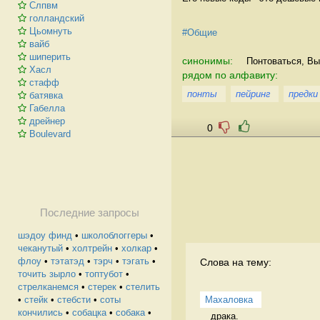
Слпвм
голландский
Цьомнуть
#Общие
вайб
шиперить
синонимы:
Понтоваться, Вы
Хасл
рядом по алфавиту:
стафф
понты
пейринг
предки
батявка
Габелла
дрейнер
0
Boulevard
Последние запросы
шэдоу финд
•
школоблоггеры
•
чеканутый
•
холтрейн
•
холкар
•
флоу
•
тэтатэд
•
тэрч
•
тэгать
•
Слова на тему:
точить зырло
•
топтубот
•
стрелканемся
•
стерек
•
стелить
Махаловка
•
стейк
•
стебсти
•
соты
кончились
•
собацка
•
собака
•
драка.  