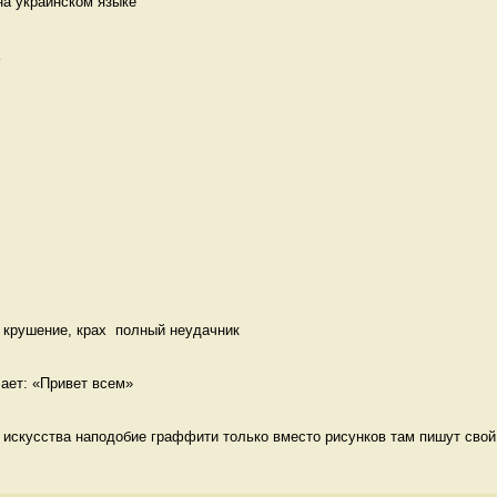
на украинском языке 
 
 крушение, крах  полный неудачник
чает: «Привет всем» 
о искусства наподобие граффити только вместо рисунков там пишут свой 