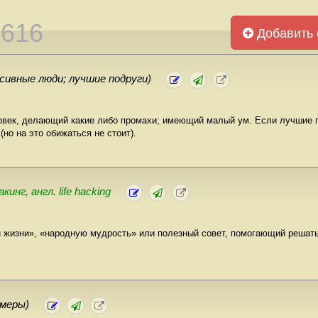
3616
Добавить 
ссивные люди; лучшие подруги)
овек, делающий какие либо промахи; имеющий малый ум. Если лучшие п
(но на это обижаться не стоит).
инг, англ. life hacking
и жизни», «народную мудрость» или полезный совет, помогающий решат
ймеры)