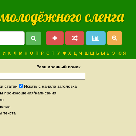
 молодёжного сленга
Й
К
Л
М
Н
О
П
Р
С
Т
У
Ф
Х
Ц
Ч
Ш
Щ
Ъ
Ы
Ь
Э
Ю
Я
Расширенный поиск
ки статей
Искать с начала заголовка
нты произношения/написания
мы
ления
ы текста