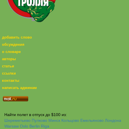
добавить слово
обсуждения
о словаре
авторы
статьи
ссылки
контакты
написать админам
Найти полет в отпуск до $100 из:
Шереметьево
Пулково
Минск
Кольцово
Емельяново
Лондона
Warsaw
Oslo
Berlin
Riga