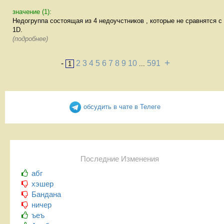
значение (1):
Недогруппа состоящая из 4 недоучстников , которые не сравнятся с
1D.
(подробнее)
+
-
2
3
4
5
6
7
8
9
10
591
1
...
обсудить в чате в Телеге
Последние Изменения
абг
хэшер
Бандана
ничер
ъеъ