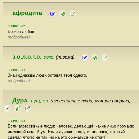
афродита
значение:
Богиня любви.
(подробнее)
з.о.л.о.т.о
сокр.
(тюрма)
,
значение:
Знай однажды люди оставят тебя одного.
(подробнее)
Дура
сущ, ж.р
(агрессивные люди; лучшие подруги)
,
значение:
Если агрессивные люди: человек, делающий какие либо промахи;
имеющий малый ум. Если лучшие подруги: человек, который
сделал что-то не так (но на это обижаться не стоит).