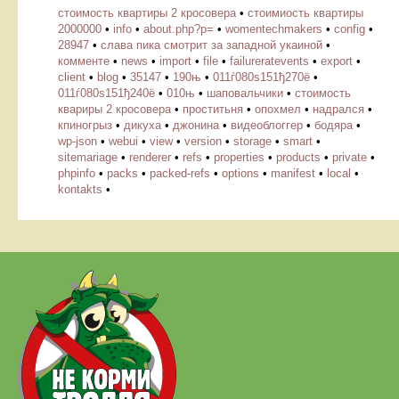
стоимость квартиры 2 кросовера
•
стоимиость квартиры
2000000
•
info
•
about.php?p=
•
womentechmakers
•
config
•
28947
•
слава пика смотрит за западной укаиной
•
комменте
•
news
•
import
•
file
•
failureratevents
•
export
•
client
•
blog
•
35147
•
190њ
•
011ѓ080ѕ151ђ270ё
•
011ѓ080ѕ151ђ240ё
•
010њ
•
шаповальчики
•
стоимость
квариры 2 кросовера
•
проститьня
•
опохмел
•
надрался
•
кпиногрыз
•
дикуха
•
джонина
•
видеоблоггер
•
бодяра
•
wp-json
•
webui
•
view
•
version
•
storage
•
smart
•
sitemariage
•
renderer
•
refs
•
properties
•
products
•
private
•
phpinfo
•
packs
•
packed-refs
•
options
•
manifest
•
local
•
kontakts
•