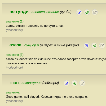
не гунди
словосочетание
(гунди)
,
значение (1):
врать, обман, говорить не по сути слов.
(подробнее)
азаза
сущ.ср.р
(в играх в вк на улицах)
,
значение (1):
азаза означает что то смешное это слово говорят в тот момент когда
смеяться нельзя но смешно.
(подробнее)
ггвп
сокращение
(геймеры)
,
значение:
Good game, well played. Хорошая игра, неплохо сыграно.
(подробнее)