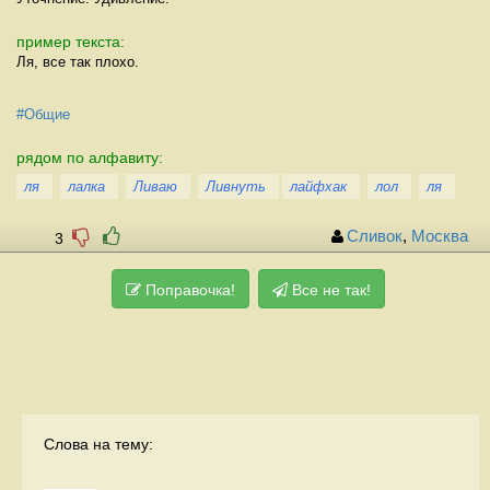
пример текста:
Ля, все так плохо.
#Общие
рядом по алфавиту:
ля
лалка
Ливаю
Ливнуть
лайфхак
лол
ля
Сливок
,
Москва
3
Поправочка!
Все не так!
Слова на тему: