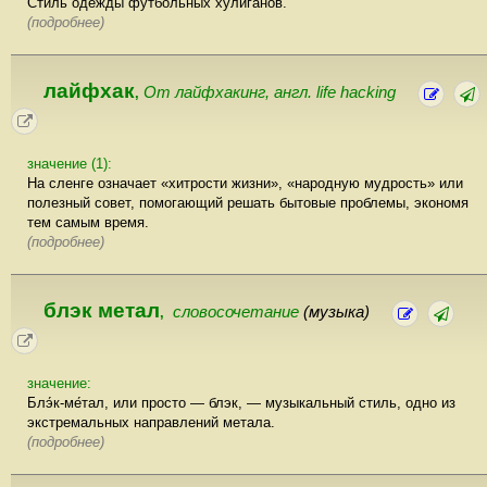
Стиль одежды футбольных хулиганов.
(подробнее)
лайфхак
От лайфхакинг, англ. life hacking
,
значение (1):
На сленге означает «хитрости жизни», «народную мудрость» или
полезный совет, помогающий решать бытовые проблемы, экономя
тем самым время.
(подробнее)
блэк метал
словосочетание
(музыка)
,
значение:
Блэ́к-ме́тал, или просто — блэк, — музыкальный стиль, одно из
экстремальных направлений метала.
(подробнее)