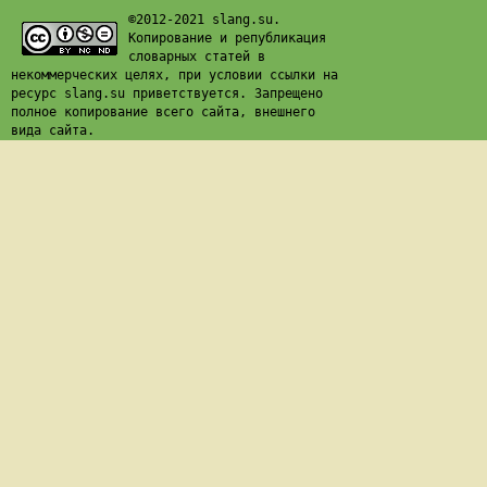
©2012-2021 slang.su.
Копирование и републикация
словарных статей в
некоммерческих целях, при условии ссылки на
ресурс slang.su приветствуется. Запрещено
полное копирование всего сайта, внешнего
вида сайта.