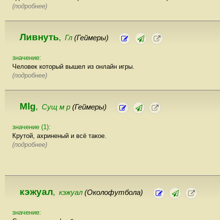
(подробнее)
Ливнуть
Гл
(Геймеры)
,
значение:
Человек который вышел из онлайн игры.
(подробнее)
Mlg
Сущ м р
(Геймеры)
,
значение (1):
Крутой, ахриненый и всё такое.
(подробнее)
кэжуал
кэжуал
(Околофутбола)
,
значение: