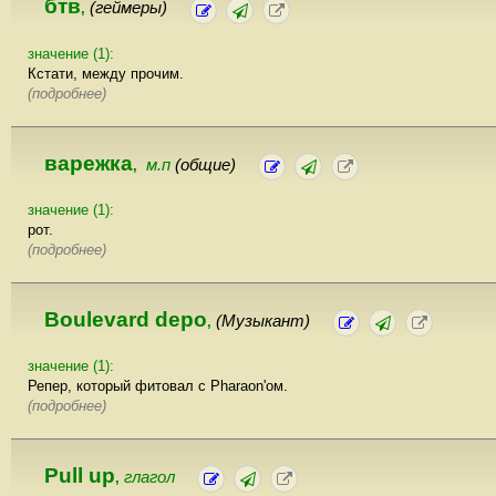
бтв
(геймеры)
,
значение (1):
Кстати, между прочим.
(подробнее)
варежка
м.п
(общие)
,
значение (1):
рот.
(подробнее)
Boulevard depo
(Музыкант)
,
значение (1):
Репер, который фитовал с Pharaon'ом.
(подробнее)
Pull up
глагол
,