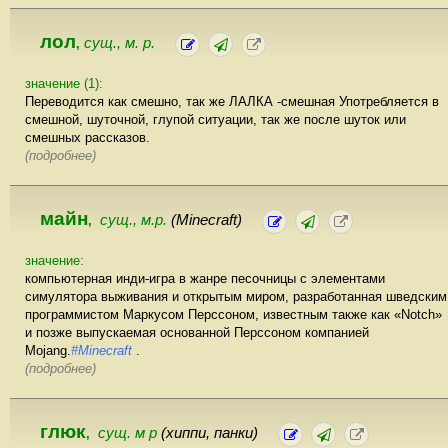
лол
сущ., м. р.
,
значение (1):
Переводится как смешно, так же ЛАЛКА -смешная Употребляется в
смешной, шуточной, глупой ситуации, так же после шуток или
смешных рассказов.
(подробнее)
майн
сущ., м.р.
(Minecraft)
,
значение:
компьютерная инди-игра в жанре песочницы с элементами
симулятора выживания и открытым миром, разработанная шведским
программистом Маркусом Перссоном, известным также как «Notch»
и позже выпускаемая основанной Перссоном компанией
Mojang.
#Minecraft
.
(подробнее)
глюк
сущ. м р
(хиппи, панки)
,