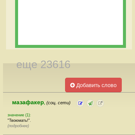
еще 23616
Добавить слово
мазафакер
(соц. сети)
,
значение (1):
"Твоюмать!".
(подробнее)