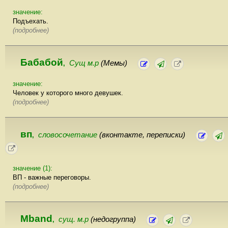
значение:
Подъехать.
(подробнее)
Бабабой
Сущ м.р
(Мемы)
,
значение:
Человек у которого много девушек.
(подробнее)
вп
словосочетание
(вконтакте, переписки)
,
значение (1):
ВП - важные переговоры.
(подробнее)
Mband
сущ. м.р
(недогруппа)
,