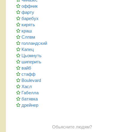
оффник
фарту
баребух
кирять
краш
Слпвм
голландский
Капец
Цьомнуть
шиперить
вайб
стафф
Boulevard
Хасл
Габелла
батявка
дрейнер
Обьясните людям?