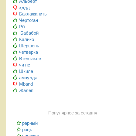
Альберт
хддд
Баклажанить
Чертоган
Рб
Бабабой
Калико
Шершень
четверка
Втентакле
чи не
Шкила
ампулда
Mband
Жалеп
Популярное за сегодня
рарный
роцк
чиназес