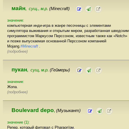
майн
сущ., м.р.
(Minecraft)
,
значение:
компьютерная инди-игра в жанре песочницы с элементами
симулятора выживания и открытым миром, разработанная шведским
программистом Маркусом Перссоном, известным также как «Notch»
и позже выпускаемая основанной Перссоном компанией
Mojang.
#Minecraft
.
(подробнее)
пукан
сущ, м.р.
(Геймеры)
,
значение:
Жопа.
(подробнее)
Boulevard depo
(Музыкант)
,
значение (1):
Репер, который фитовал с Pharaon'ом.