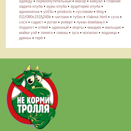
одежду
•
охренопутительный
•
махор
•
кажуал
•
главная
задача клуба
•
ауры клуба
•
аудитории клуба
•
адназначна
•
ys63u
•
products
•
cусликам
•
blog
•
011ѓ080ѕ151ђ240ё
•
чатлане
•
тубзо
•
т/about.html
•
суча
•
сося
•
садист
•
ротан
•
роберт
•
пукан бомбанул
•
піздалєт
•
отбей
•
одиозный
•
морты
•
мандюк
•
мальщик
•
майки уэй
•
линяга
•
лаваш
•
зуга
•
жопализ
•
жадница
•
дриньк
•
герб
•