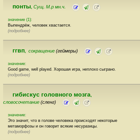
понты
Сущ. М.р мн.ч.
,
значение (1):
Выпендрёж, человек хвастается.
(подробнее)
ггвп
сокращение
(геймеры)
,
значение:
Good game, well played. Хорошая игра, неплохо сыграно.
(подробнее)
гибискус головного мозга
,
словосочетание
(сленг)
значение:
Это значит, что в голове человека происходят некоторые
метаморфозы и он говорит всякие несуразицы.
(подробнее)