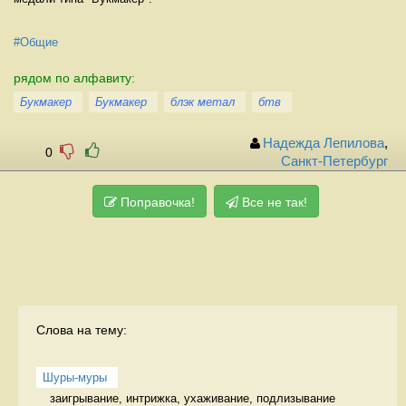
#Общие
рядом по алфавиту:
Букмакер
Букмакер
блэк метал
бтв
Надежда Лепилова
,
0
Санкт-Петербург
Поправочка!
Все не так!
Слова на тему:
Шуры-муры
заигрывание, интрижка, ухаживание, подлизывание 