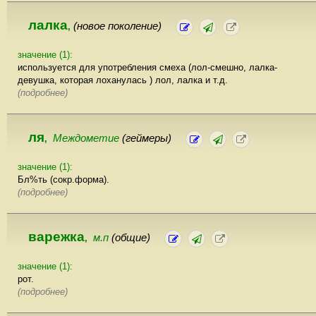
лалка
(новое поколение)
,
значение (1):
используется для употребления смеха (лол-смешно, лалка-
девушка, которая лоханулась ) лол, лалка и т.д.
(подробнее)
ля
Междометие
(геймеры)
,
значение (1):
Бл%ть (сокр.форма).
(подробнее)
варежка
м.п
(общие)
,
значение (1):
рот.
(подробнее)