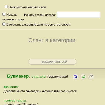
Включить/исключить всё
Искать
Искать статьи автора:
полные слова
Включать закрытые для просмотра слова
Слэнг в категории:
развернуть всё
Букмакер
,
сущ.,м.р.
(дорамщики)
значение:
Добавил много закладок и активно ими пользуется.
пример текста:
медали типа "Букмакер".