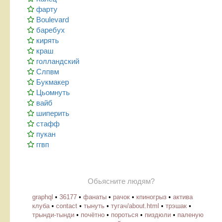
фарту
Boulevard
баребух
кирять
краш
голландский
Слпвм
Букмакер
Цьомнуть
вайб
шиперить
стафф
пукан
ггвп
Обьясните людям?
graphql
•
36177
•
фанаты
•
рачок
•
кпиногрыз
•
актива
клуба
•
contact
•
тынуть
•
тугач/about.html
•
трэшак
•
трынди-тынди
•
почётно
•
пороться
•
пиздюли
•
паленую