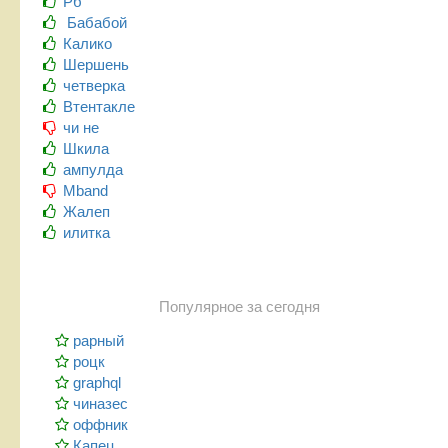
Рб
Бабабой
Калико
Шершень
четверка
Втентакле
чи не
Шкила
ампулда
Mband
Жалеп
илитка
Популярное за сегодня
рарный
роцк
graphql
чиназес
оффник
Капец