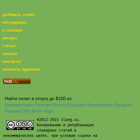
добавить слово
обсуждения
о словаре
авторы
статьи
ссылки
контакты
написать админам
Найти полет в отпуск до $100 из:
Шереметьево
Пулково
Минск
Кольцово
Емельяново
Лондона
Warsaw
Oslo
Berlin
Riga
©2012-2021 slang.su.
Копирование и републикация
словарных статей в
некоммерческих целях, при условии ссылки на