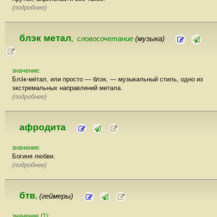
(подробнее)
блэк метал
словосочетание
(музыка)
,
значение:
Блэ́к-ме́тал, или просто — блэк, — музыкальный стиль, одно из
экстремальных направлений метала.
(подробнее)
афродита
значение:
Богиня любви.
(подробнее)
бтв
(геймеры)
,
значение (1):