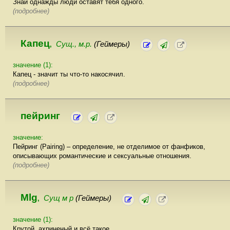
Знай однажды люди оставят тебя одного.
(подробнее)
Капец
Сущ., м.р.
(Геймеры)
,
значение (1):
Капец - значит ты что-то накосячил.
(подробнее)
пейринг
значение:
Пейринг (Pairing) – определение, не отделимое от фанфиков,
описывающих романтические и сексуальные отношения.
(подробнее)
Mlg
Сущ м р
(Геймеры)
,
значение (1):
Крутой, ахриненый и всё такое.