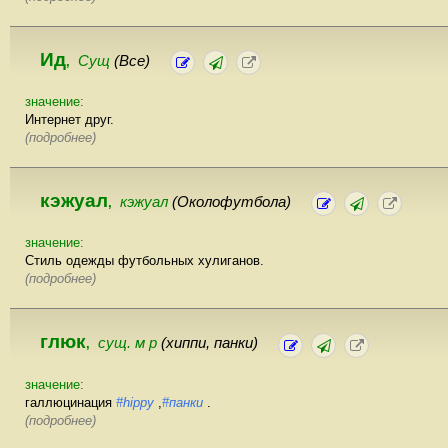
Ид
Сущ
(Все)
,
значение:
Интернет друг.
(подробнее)
кэжуал
кэжуал
(Околофутбола)
,
значение:
Стиль одежды футбольных хулиганов.
(подробнее)
глюк
сущ. м р
(хиппи, панки)
,
значение:
галлюцинация
#hippy
,
#панки
.
(подробнее)