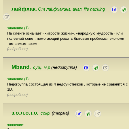
лайфхак
От лайфхакинг, англ. life hacking
,
значение (1):
На сленге означает «хитрости жизни», «народную мудрость» или
полезный совет, помогающий решать бытовые проблемы, экономя
тем самым время.
(подробнее)
Mband
сущ. м.р
(недогруппа)
,
значение (1):
Недогруппа состоящая из 4 недоучстников , которые не сравнятся с
1D.
(подробнее)
з.о.л.о.т.о
сокр.
(тюрма)
,
значение: