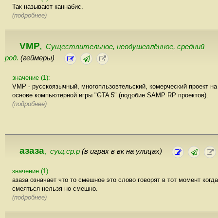
Так называют каннабис.
(подробнее)
VMP
Существительное, неодушевлённое, cредний
,
род.
(геймеры)
значение (1):
VMP - русскоязычный, многопльзовтельский, комерческий проект на
основе компьютерной игры "GTA 5" (подобие SAMP RP проектов).
(подробнее)
азаза
сущ.ср.р
(в играх в вк на улицах)
,
значение (1):
азаза означает что то смешное это слово говорят в тот момент когда
смеяться нельзя но смешно.
(подробнее)