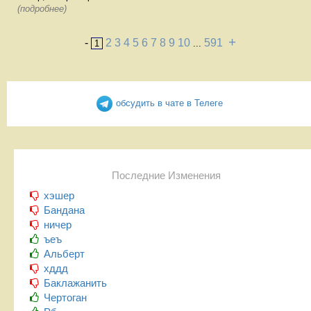
(подробнее)
+
-
2
3
4
5
6
7
8
9
10
591
1
...
обсудить в чате в Телеге
Последние Изменения
хэшер
Бандана
ничер
ъеъ
Альберт
хддд
Баклажанить
Чертоган