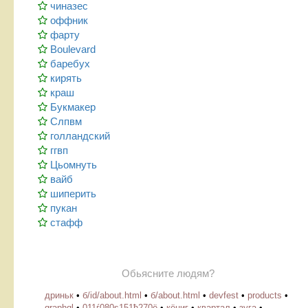
чиназес
оффник
фарту
Boulevard
баребух
кирять
краш
Букмакер
Слпвм
голландский
ггвп
Цьомнуть
вайб
шиперить
пукан
стафф
Обьясните людям?
дриньк
•
б/id/about.html
•
б/about.html
•
devfest
•
products
•
graphql
•
011ѓ080ѕ151ђ270ё
•
кёниг
•
квартал
•
зуга
•