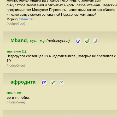
компьютерная инди-игра в жанре песочницы с элементами
симулятора выживания и открытым миром, разработанная шведским
программистом Маркусом Перссоном, известным также как «Notch»
и позже выпускаемая основанной Перссоном компанией
Mojang.
#Minecraft
.
(подробнее)
Mband
сущ. м.р
(недогруппа)
,
значение (1):
Недогруппа состоящая из 4 недоучстников , которые не сравнятся с
1D.
(подробнее)
афродита
значение:
Богиня любви.
(подробнее)