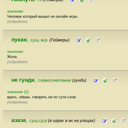
значение:
Человек который вышел из онлайн игры.
(подробнее)
пукан
сущ, м.р.
(Геймеры)
,
значение:
Жопа.
(подробнее)
не гунди
словосочетание
(гунди)
,
значение (1):
врать, обман, говорить не по сути слов.
(подробнее)
азаза
сущ.ср.р
(в играх в вк на улицах)
,