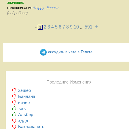
значение:
галлюцинация
#hippy
,
#панки
.
(подробнее)
+
-
2
3
4
5
6
7
8
9
10
591
1
...
обсудить в чате в Телеге
Последние Изменения
хэшер
Бандана
ничер
ъеъ
Альберт
хддд
Баклажанить