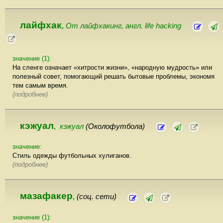
лайфхак
От лайфхакинг, англ. life hacking
,
значение (1):
На сленге означает «хитрости жизни», «народную мудрость» или
полезный совет, помогающий решать бытовые проблемы, экономя
тем самым время.
(подробнее)
кэжуал
кэжуал
(Околофутбола)
,
значение:
Стиль одежды футбольных хулиганов.
(подробнее)
мазафакер
(соц. сети)
,
значение (1):