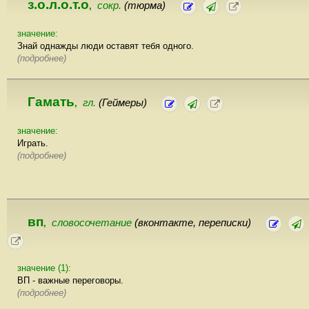
з.о.л.о.т.о
сокр.
(тюрма)
,
значение:
Знай однажды люди оставят тебя одного.
(подробнее)
Гамать
гл.
(Геймеры)
,
значение:
Играть.
(подробнее)
вп
словосочетание
(вконтакте, переписки)
,
значение (1):
ВП - важные переговоры.
(подробнее)