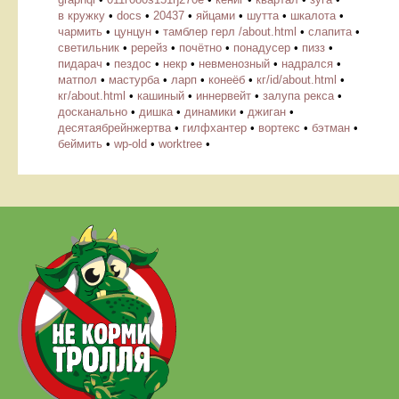
в кружку
•
docs
•
20437
•
яйцами
•
шутта
•
шкалота
•
чармить
•
цунцун
•
тамблер герл /about.html
•
слапита
•
светильник
•
ререйз
•
почётно
•
понадусер
•
пизз
•
пидарач
•
пездос
•
некр
•
невменозный
•
надрался
•
матпол
•
мастурба
•
ларп
•
конеёб
•
кг/id/about.html
•
кг/about.html
•
кашиный
•
иннервейт
•
залупа рекса
•
досканально
•
дишка
•
динамики
•
джиган
•
десятаябрейнжертва
•
гилфхантер
•
вортекс
•
бэтман
•
беймить
•
wp-old
•
worktree
•