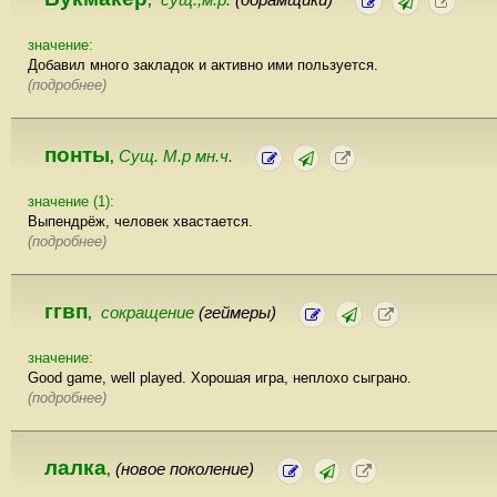
,
значение:
Добавил много закладок и активно ими пользуется.
(подробнее)
понты
Сущ. М.р мн.ч.
,
значение (1):
Выпендрёж, человек хвастается.
(подробнее)
ггвп
сокращение
(геймеры)
,
значение:
Good game, well played. Хорошая игра, неплохо сыграно.
(подробнее)
лалка
(новое поколение)
,