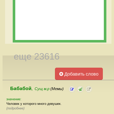
еще 23616
Добавить слово
Бабабой
Сущ м.р
(Мемы)
,
значение:
Человек у которого много девушек.
(подробнее)