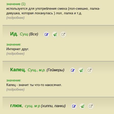
значение (1):
используется для употребления смеха (лол-смешно, лалка-
девушка, которая лоханулась ) лол, лалка и т.д.
(подробнее)
Ид
Сущ
(Все)
,
значение:
Интернет друг.
(подробнее)
Капец
Сущ., м.р.
(Геймеры)
,
значение:
Капец - значит ты что-то накосячил.
(подробнее)
глюк
сущ. м р
(хиппи, панки)
,