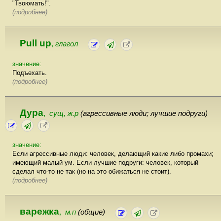
"Твоюмать!".
(подробнее)
Pull up
глагол
,
значение:
Подъехать.
(подробнее)
Дура
сущ, ж.р
(агрессивные люди; лучшие подруги)
,
значение:
Если агрессивные люди: человек, делающий какие либо промахи;
имеющий малый ум. Если лучшие подруги: человек, который
сделал что-то не так (но на это обижаться не стоит).
(подробнее)
варежка
м.п
(общие)
,