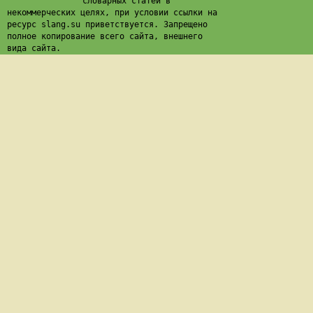
словарных статей в
некоммерческих целях, при условии ссылки на
ресурс slang.su приветствуется. Запрещено
полное копирование всего сайта, внешнего
вида сайта.