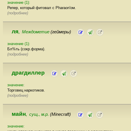
значение (1):
Репер, который фитовал с Pharaon'ом.
(подробнее)
ля
Междометие
(геймеры)
,
значение (1):
Бл%ть (сокр.форма).
(подробнее)
драгдиллер
значение:
Торговец наркотиков.
(подробнее)
майн
сущ., м.р.
(Minecraft)
,
значение: