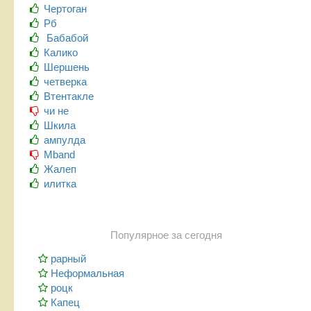
Чертоган
Рб
Бабабой
Калико
Шершень
четверка
Втентакле
чи не
Шкила
ампулда
Mband
Жалеп
илитка
Популярное за сегодня
рарный
Неформальная
роцк
Капец