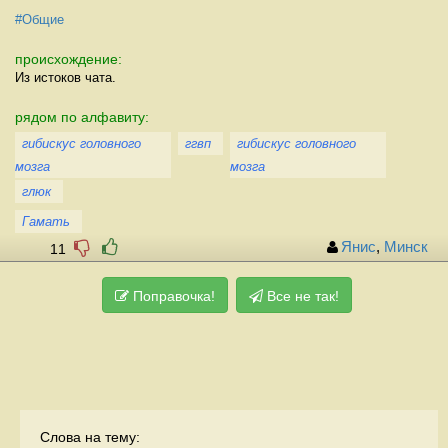
#Общие
происхождение:
Из истоков чата.
рядом по алфавиту:
гибискус головного
ггвп
гибискус головного
мозга
мозга
глюк
Гамать
Янис
,
Минск
11
Поправочка!
Все не так!
Слова на тему: