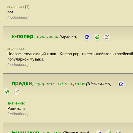
значение (1):
рот.
(подробнее)
к-попер
сущ., м. р.
(музыка)
,
значение:
Человек слушающий к-поп - Korean pop, то есть любитель корейской
популярной музыки.
(подробнее)
предки
сущ. мн ч. ед. ч : предок
(Школьники)
,
значение:
Родители.
(подробнее)
Букмакер
сущ.,м.р.
(дорамщики)