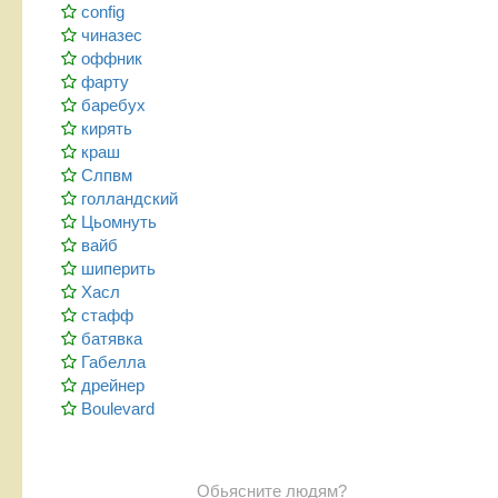
config
чиназес
оффник
фарту
баребух
кирять
краш
Слпвм
голландский
Цьомнуть
вайб
шиперить
Хасл
стафф
батявка
Габелла
дрейнер
Boulevard
Обьясните людям?