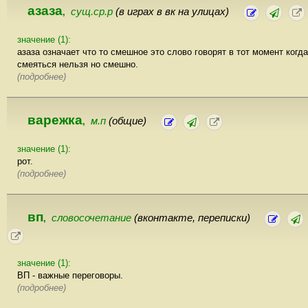
азаза
сущ.ср.р
(в играх в вк на улицах)
,
значение (1):
азаза означает что то смешное это слово говорят в тот момент когда
смеяться нельзя но смешно.
(подробнее)
варежка
м.п
(общие)
,
значение (1):
рот.
(подробнее)
вп
словосочетание
(вконтакте, переписки)
,
значение (1):
ВП - важные переговоры.
(подробнее)