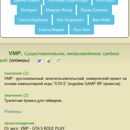
Джона Вэйна
Паломар (Карлсбад)
Боб-Хоуп
Онтарио
Мидоус-Филд
Палм-Спрингс
Санта-Барбара
Лос-Анджелес
Ван-Нэйс
Санта-Мария
Лонг-Бич
VMP
,
Существительное, неодушевлённое, cредний
род.
(геймеры)
значение (1):
VMP - русскоязычный, многопльзовтельский, комерческий проект на
основе компьютерной игры "GTA 5" (подобие SAMP RP проектов).
значение (2):
Туалетная бумага для геймеров..
#Геймеры
происхождение:
От англ. VMP - GTA 5 ROLE PLAY.