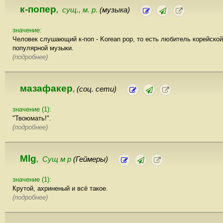
к-попер
сущ., м. р.
(музыка)
,
значение:
Человек слушающий к-поп - Korean pop, то есть любитель корейской
популярной музыки.
(подробнее)
мазафакер
(соц. сети)
,
значение (1):
"Твоюмать!".
(подробнее)
Mlg
Сущ м р
(Геймеры)
,
значение (1):
Крутой, ахриненый и всё такое.
(подробнее)