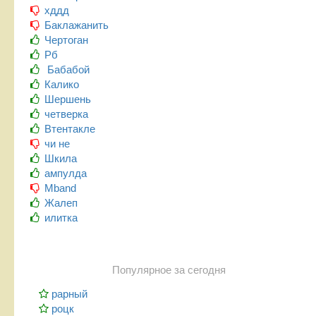
хддд
Баклажанить
Чертоган
Рб
Бабабой
Калико
Шершень
четверка
Втентакле
чи не
Шкила
ампулда
Mband
Жалеп
илитка
Популярное за сегодня
рарный
роцк