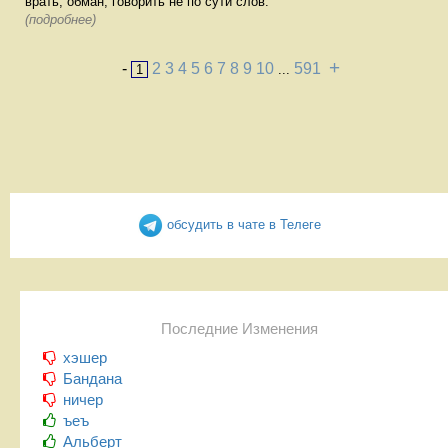
врать, обман, говорить не по сути слов.
(подробнее)
+
-
2
3
4
5
6
7
8
9
10
591
1
...
обсудить в чате в Телеге
Последние Изменения
хэшер
Бандана
ничер
ъеъ
Альберт