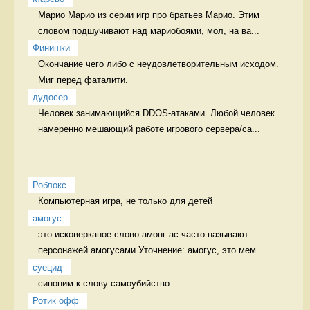
Марио Марио из серии игр про братьев Марио. Этим 
словом подшучивают над мариобоями, мол, на ва...
Финишки
Окончание чего либо с неудовлетворительным исходом.  
Миг перед фаталити.
дудосер
Человек занимающийся DDOS-атаками. Любой человек 
намеренно мешающий работе игрового сервера/са...
Роблокс
Компьютерная игра, не только для детей 
амогус
это исковерканое слово амонг ас часто называют 
персонажей амогусами Уточнение: амогус, это мем...
суецид
синоним к слову самоубийство 
Ротик офф