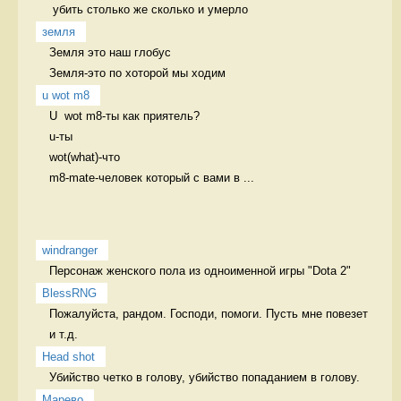
 убить столько же сколько и умерло 
земля
Земля это наш глобус

Земля-это по хоторой мы ходим 
u wot m8
U  wot m8-ты как приятель?

u-ты

wot(what)-что

m8-mate-человек который с вами в ...
windranger
Персонаж женского пола из одноименной игры "Dota 2" 
BlessRNG
Пожалуйста, рандом. Господи, помоги. Пусть мне повезет 
и т.д. 
Head shot
Убийство четко в голову, убийство попаданием в голову. 
Марево