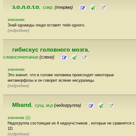
з.о.л.о.т.о
сокр.
(тюрма)
,
значение:
Знай однажды люди оставят тебя одного.
(подробнее)
гибискус головного мозга
,
словосочетание
(сленг)
значение:
Это значит, что в голове человека происходят некоторые
метаморфозы и он говорит всякие несуразицы.
(подробнее)
Mband
сущ. м.р
(недогруппа)
,
значение (1):
Недогруппа состоящая из 4 недоучстников , которые не сравнятся с
1D.
(подробнее)