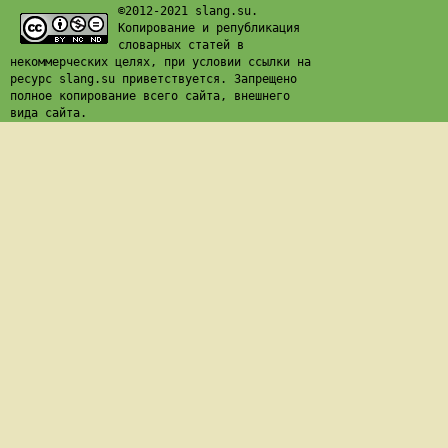
©2012-2021 slang.su.
Копирование и републикация
словарных статей в
некоммерческих целях, при условии ссылки на
ресурс slang.su приветствуется. Запрещено
полное копирование всего сайта, внешнего
вида сайта.