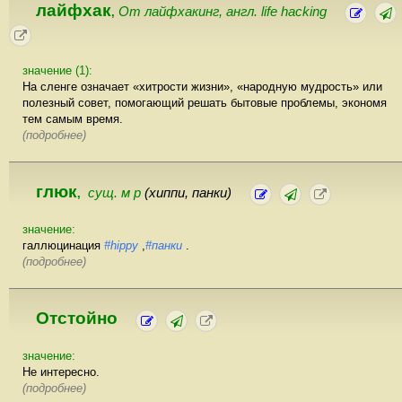
лайфхак
От лайфхакинг, англ. life hacking
,
значение (1):
На сленге означает «хитрости жизни», «народную мудрость» или
полезный совет, помогающий решать бытовые проблемы, экономя
тем самым время.
(подробнее)
глюк
сущ. м р
(хиппи, панки)
,
значение:
галлюцинация
#hippy
,
#панки
.
(подробнее)
Отстойно
значение:
Не интересно.
(подробнее)