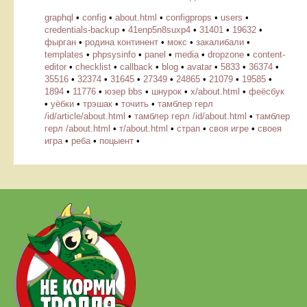
graphql
•
config
•
about.html
•
configprops
•
users
•
credentials-backup
•
41enp5n8suxp4
•
31401
•
19632
•
фырган
•
родина континент
•
мокс
•
закалибали
•
templates
•
phpsysinfo
•
panel
•
media
•
dropzone
•
content-
editor
•
checklist
•
callback
•
blog
•
avatar
•
5833
•
36374
•
35516
•
32374
•
31645
•
27349
•
24865
•
21079
•
19585
•
1894
•
11776
•
юзер bbs
•
шнурок
•
х/about.html
•
феёсбук
•
уёбки
•
трэшак
•
точить
•
тамблер герл
/id/article/about.html
•
тамблер герл /id/about.html
•
тамблер
герл /about.html
•
т/about.html
•
страп
•
своя игре
•
своея
игра
•
реба
•
поцыент
•