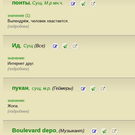
понты
Сущ. М.р мн.ч.
,
значение (1):
Выпендрёж, человек хвастается.
(подробнее)
Ид
Сущ
(Все)
,
значение:
Интернет друг.
(подробнее)
пукан
сущ, м.р.
(Геймеры)
,
значение:
Жопа.
(подробнее)
Boulevard depo
(Музыкант)
,