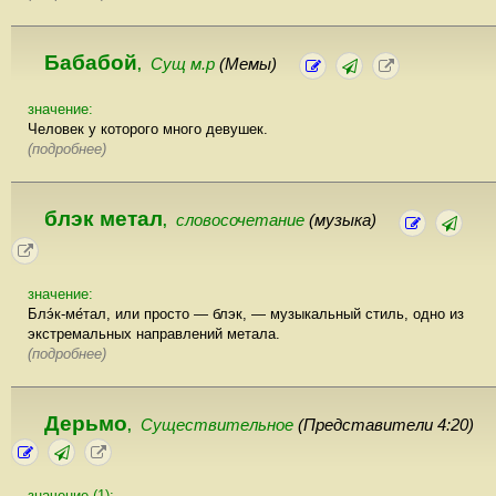
Бабабой
Сущ м.р
(Мемы)
,
значение:
Человек у которого много девушек.
(подробнее)
блэк метал
словосочетание
(музыка)
,
значение:
Блэ́к-ме́тал, или просто — блэк, — музыкальный стиль, одно из
экстремальных направлений метала.
(подробнее)
Дерьмо
Существительное
(Представители 4:20)
,
значение (1):