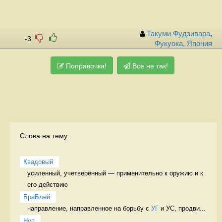
Такуми Фудзивара
,
-3
Фукуока, Япония
Поправочка!
Все не так!
Слова на тему:
Квадовый
усиленный, учетверённый — применительно к оружию и к 
его действию 
БраБлей
направление, направленное на борьбу с 
УГ
 и УС, продви...
Нуп