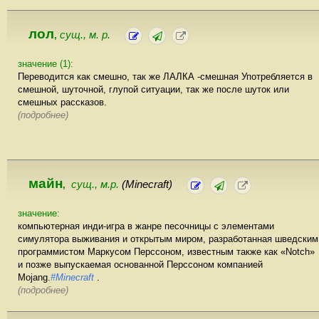
лол
сущ., м. р.
,
значение (1):
Переводится как смешно, так же ЛАЛКА -смешная Употребляется в
смешной, шуточной, глупой ситуации, так же после шуток или
смешных рассказов.
(подробнее)
майн
сущ., м.р.
(Minecraft)
,
значение:
компьютерная инди-игра в жанре песочницы с элементами
симулятора выживания и открытым миром, разработанная шведским
программистом Маркусом Перссоном, известным также как «Notch»
и позже выпускаемая основанной Перссоном компанией
Mojang.
#Minecraft
.
(подробнее)