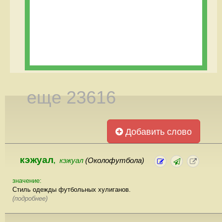
еще 23616
Добавить слово
кэжуал
кэжуал
(Околофутбола)
,
значение:
Стиль одежды футбольных хулиганов.
(подробнее)