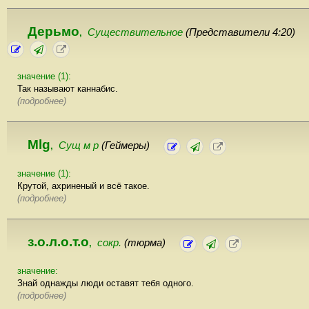
Дерьмо
Существительное
(Представители 4:20)
,
значение (1):
Так называют каннабис.
(подробнее)
Mlg
Сущ м р
(Геймеры)
,
значение (1):
Крутой, ахриненый и всё такое.
(подробнее)
з.о.л.о.т.о
сокр.
(тюрма)
,
значение:
Знай однажды люди оставят тебя одного.
(подробнее)