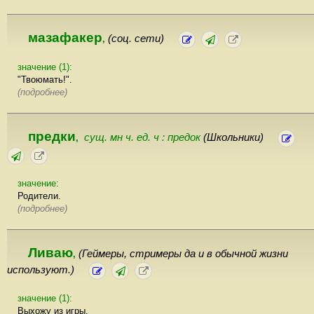
мазафакер
(соц. сети)
,
значение (1):
"Твоюмать!".
(подробнее)
предки
сущ. мн ч. ед. ч : предок
(Школьники)
,
значение:
Родители.
(подробнее)
Ливаю
(Геймеры, стримеры да и в обычной жизни
,
используют.)
значение (1):
Выхожу из игры.