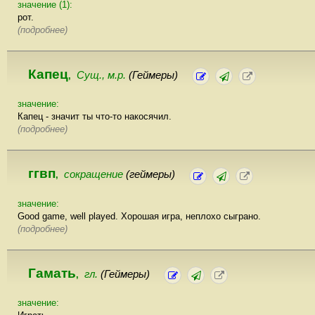
значение (1):
рот.
(подробнее)
Капец
Сущ., м.р.
(Геймеры)
,
значение:
Капец - значит ты что-то накосячил.
(подробнее)
ггвп
сокращение
(геймеры)
,
значение:
Good game, well played. Хорошая игра, неплохо сыграно.
(подробнее)
Гамать
гл.
(Геймеры)
,
значение: