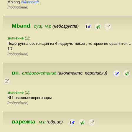
Mojang.
#Minecraft
.
(подробнее)
Mband
сущ. м.р
(недогруппа)
,
значение (1):
Недогруппа состоящая из 4 недоучстников , которые не сравнятся с
1D.
(подробнее)
вп
словосочетание
(вконтакте, переписки)
,
значение (1):
ВП - важные переговоры.
(подробнее)
варежка
м.п
(общие)
,