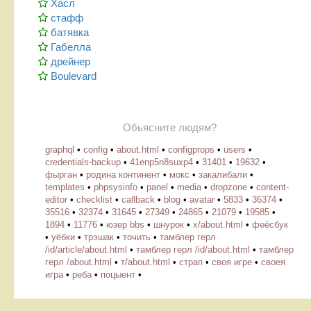
Хасл
стафф
батявка
Габелла
дрейнер
Boulevard
Обьясните людям?
graphql
•
config
•
about.html
•
configprops
•
users
•
credentials-backup
•
41enp5n8suxp4
•
31401
•
19632
•
фырган
•
родина континент
•
мокс
•
закалибали
•
templates
•
phpsysinfo
•
panel
•
media
•
dropzone
•
content-
editor
•
checklist
•
callback
•
blog
•
avatar
•
5833
•
36374
•
35516
•
32374
•
31645
•
27349
•
24865
•
21079
•
19585
•
1894
•
11776
•
юзер bbs
•
шнурок
•
х/about.html
•
феёсбук
•
уёбки
•
трэшак
•
точить
•
тамблер герл
/id/article/about.html
•
тамблер герл /id/about.html
•
тамблер
герл /about.html
•
т/about.html
•
страп
•
своя игре
•
своея
игра
•
реба
•
поцыент
•