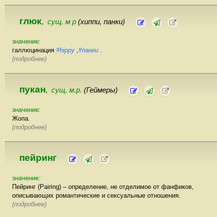
глюк
сущ. м р
(хиппи, панки)
,
значение:
галлюцинация
#hippy
,
#панки
.
(подробнее)
пукан
сущ, м.р.
(Геймеры)
,
значение:
Жопа.
(подробнее)
пейринг
значение:
Пейринг (Pairing) – определение, не отделимое от фанфиков,
описывающих романтические и сексуальные отношения.
(подробнее)