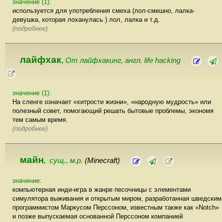
значение (1):
используется для употребления смеха (лол-смешно, лалка-
девушка, которая лоханулась ) лол, лалка и т.д.
(подробнее)
лайфхак
От лайфхакинг, англ. life hacking
,
значение (1):
На сленге означает «хитрости жизни», «народную мудрость» или
полезный совет, помогающий решать бытовые проблемы, экономя
тем самым время.
(подробнее)
майн
сущ., м.р.
(Minecraft)
,
значение:
компьютерная инди-игра в жанре песочницы с элементами
симулятора выживания и открытым миром, разработанная шведским
программистом Маркусом Перссоном, известным также как «Notch»
и позже выпускаемая основанной Перссоном компанией