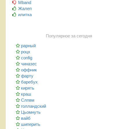
Mband
Жалеп
илитка
Популярное за сегодня
рарный
роцк
config
чиназес
оффник
фарту
баребух
кирять
краш
Слпвм
голландский
Цьомнуть
вайб
шиперить