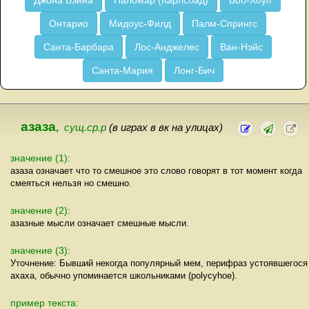
Джона Вэйна
Паломар (Карлсбад)
Боб-Хоуп
Онтарио
Мидоус-Филд
Палм-Спрингс
Санта-Барбара
Лос-Анджелес
Ван-Нэйс
Санта-Мария
Лонг-Бич
азаза
,
сущ.ср.р
(в играх в вк на улицах)
значение (1):
азаза означает что то смешное это слово говорят в тот момент когда
смеяться нельзя но смешно.
значение (2):
азазные мысли означает смешные мысли.
значение (3):
Уточнение: Бывший некогда популярный мем, перифраз устоявшегося
ахаха, обычно упоминается школьниками (polycyhoe).
пример текста: