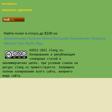
контакты
написать админам
Найти полет в отпуск до $100 из:
Шереметьево
Пулково
Минск
Кольцово
Емельяново
Лондона
Warsaw
Oslo
Berlin
Riga
©2012-2021 slang.su.
Копирование и републикация
словарных статей в
некоммерческих целях, при условии ссылки на
ресурс slang.su приветствуется. Запрещено
полное копирование всего сайта, внешнего
вида сайта.