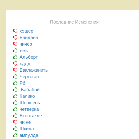
Последние Изменения
хэшер
Бандана
ничер
ъеъ
Альберт
хддд
Баклажанить
Чертоган
Рб
Бабабой
Калико
Шершень
четверка
Втентакле
чи не
Шкила
ампулда