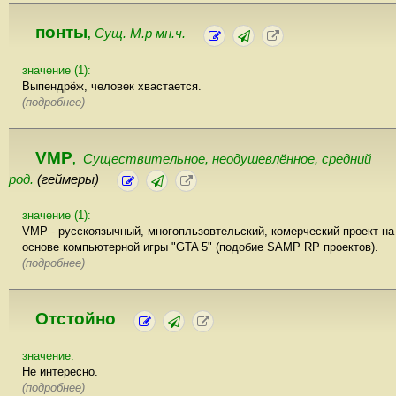
понты
Сущ. М.р мн.ч.
,
значение (1):
Выпендрёж, человек хвастается.
(подробнее)
VMP
Существительное, неодушевлённое, cредний
,
род.
(геймеры)
значение (1):
VMP - русскоязычный, многопльзовтельский, комерческий проект на
основе компьютерной игры "GTA 5" (подобие SAMP RP проектов).
(подробнее)
Отстойно
значение:
Не интересно.
(подробнее)