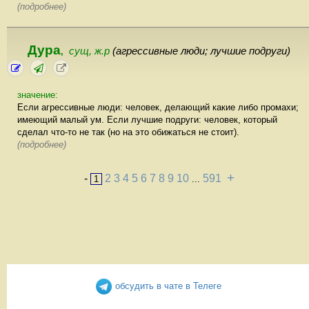
(подробнее)
Дура
сущ, ж.р
(агрессивные люди; лучшие подруги)
,
значение:
Если агрессивные люди: человек, делающий какие либо промахи;
имеющий малый ум. Если лучшие подруги: человек, который
сделал что-то не так (но на это обижаться не стоит).
(подробнее)
+
-
2
3
4
5
6
7
8
9
10
591
1
...
обсудить в чате в Телеге