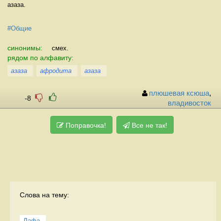
азаза.
#Общие
синонимы:
смех.
рядом по алфавиту:
азаза
афродита
азаза
плюшевая ксюша
,
-8
владивосток
Поправочка!
Все не так!
Слова на тему:
Лафа