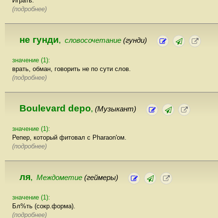
Играть.
(подробнее)
не гунди
словосочетание
(гунди)
,
значение (1):
врать, обман, говорить не по сути слов.
(подробнее)
Boulevard depo
(Музыкант)
,
значение (1):
Репер, который фитовал с Pharaon'ом.
(подробнее)
ля
Междометие
(геймеры)
,
значение (1):
Бл%ть (сокр.форма).
(подробнее)