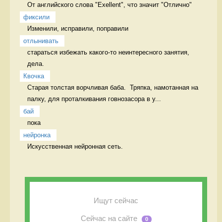
От английского слова "Exellent", что значит "Отлично" 
фиксили
Изменили, исправили, поправили 
отлынивать
стараться избежать какого-то неинтересного занятия, 
дела.  
Квочка
Старая толстая ворчливая баба.  Тряпка, намотанная на 
палку, для проталкивания говнозасора в у...
бай
пока 
нейронка
Искусственная нейронная сеть. 
Ищут сейчас
Сейчас на сайте
0