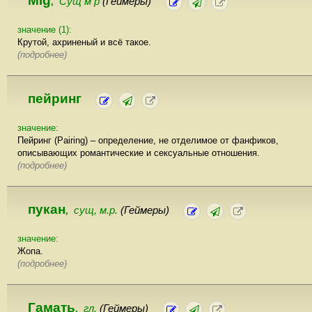
Mlg
Сущ м р
(Геймеры)
,
значение (1):
Крутой, ахриненый и всё такое.
(подробнее)
пейринг
значение:
Пейринг (Pairing) – определение, не отделимое от фанфиков,
описывающих романтические и сексуальные отношения.
(подробнее)
пукан
сущ, м.р.
(Геймеры)
,
значение:
Жопа.
(подробнее)
Гамать
гл.
(Геймеры)
,