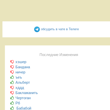
обсудить в чате в Телеге
Последние Изменения
хэшер
Бандана
ничер
ъеъ
Альберт
хддд
Баклажанить
Чертоган
Рб
Бабабой