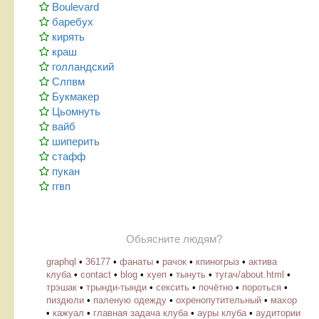
Boulevard
баребух
кирять
краш
голландский
Слпвм
Букмакер
Цьомнуть
вайб
шиперить
стафф
пукан
ггвп
Обьясните людям?
graphql
•
36177
•
фанаты
•
рачок
•
кпиногрыз
•
актива
клуба
•
contact
•
blog
•
хуеп
•
тынуть
•
тугач/about.html
•
трэшак
•
трынди-тынди
•
сексить
•
почётно
•
пороться
•
пиздюли
•
паленую одежду
•
охренопутительный
•
махор
•
кажуал
•
главная задача клуба
•
ауры клуба
•
аудитории