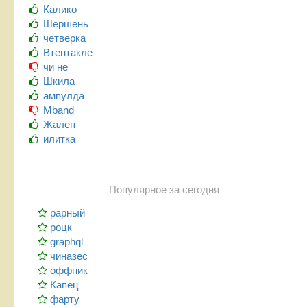
Калико
Шершень
четверка
Втентакле
чи не
Шкила
ампулда
Mband
Жалеп
илитка
Популярное за сегодня
рарный
роцк
graphql
чиназес
оффник
Капец
фарту