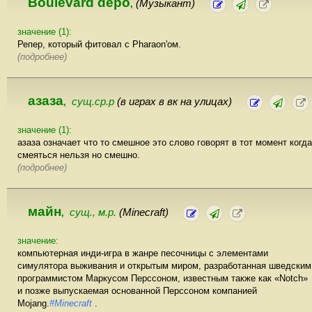
Boulevard depo
(Музыкант)
,
значение (1):
Репер, который фитовал с Pharaon'ом.
(подробнее)
азаза
сущ.ср.р
(в играх в вк на улицах)
,
значение (1):
азаза означает что то смешное это слово говорят в тот момент когда
смеяться нельзя но смешно.
(подробнее)
майн
сущ., м.р.
(Minecraft)
,
значение:
компьютерная инди-игра в жанре песочницы с элементами
симулятора выживания и открытым миром, разработанная шведским
программистом Маркусом Перссоном, известным также как «Notch»
и позже выпускаемая основанной Перссоном компанией
Mojang.
#Minecraft
.