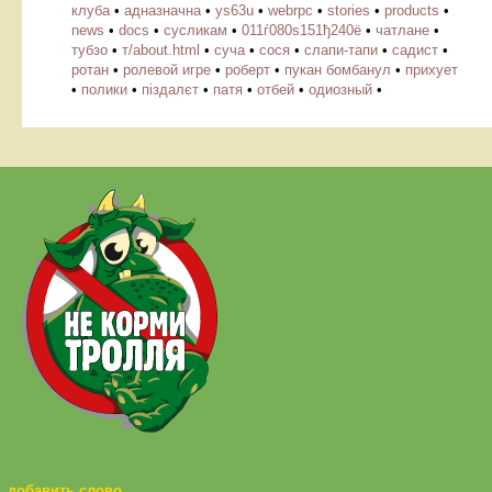
клуба
•
адназначна
•
ys63u
•
webrpc
•
stories
•
products
•
news
•
docs
•
cусликам
•
011ѓ080ѕ151ђ240ё
•
чатлане
•
тубзо
•
т/about.html
•
суча
•
сося
•
слапи-тапи
•
садист
•
ротан
•
ролевой игре
•
роберт
•
пукан бомбанул
•
прихует
•
полики
•
піздалєт
•
патя
•
отбей
•
одиозный
•
добавить слово