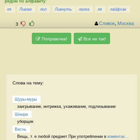
рядом по алфавиту:
ля
Ливаю
лол
Ливнуть
лалка
ля
лайфхак
Сливок
,
Москва
3
Поправочка!
Все не так!
Слова на тему:
Шуры-муры
заигрывание, интрижка, ухаживание, подлизывание 
Шныра
уборщик 
Весчь
Вещь, т. е любой предмет При употреблении в 
коментах...