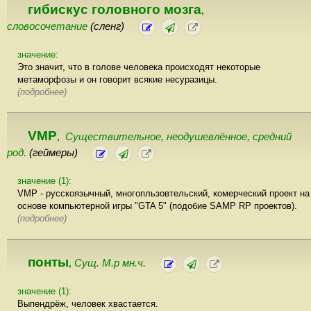
гибискус головного мозга
,
словосочетание
(сленг)
значение:
Это значит, что в голове человека происходят некоторые
метаморфозы и он говорит всякие несуразицы.
(подробнее)
VMP
Существительное, неодушевлённое, cредний
,
род.
(геймеры)
значение (1):
VMP - русскоязычный, многопльзовтельский, комерческий проект на
основе компьютерной игры "GTA 5" (подобие SAMP RP проектов).
(подробнее)
понты
Сущ. М.р мн.ч.
,
значение (1):
Выпендрёж, человек хвастается.