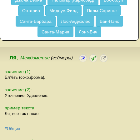
Джона Вэйна
Паломар (Карлсбад)
Боб-Хоуп
Онтарио
Мидоус-Филд
Палм-Спрингс
Санта-Барбара
Лос-Анджелес
Ван-Нэйс
Санта-Мария
Лонг-Бич
ля
,
Междометие
(геймеры)
значение (1):
Бл%ть (сокр.форма).
значение (2):
Уточнение: Удивление.
пример текста:
Ля, все так плохо.
#Общие