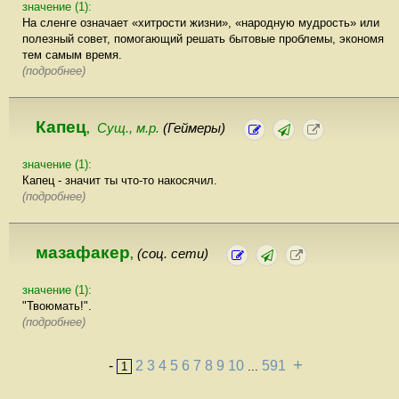
значение (1):
На сленге означает «хитрости жизни», «народную мудрость» или
полезный совет, помогающий решать бытовые проблемы, экономя
тем самым время.
(подробнее)
Капец
Сущ., м.р.
(Геймеры)
,
значение (1):
Капец - значит ты что-то накосячил.
(подробнее)
мазафакер
(соц. сети)
,
значение (1):
"Твоюмать!".
(подробнее)
+
-
2
3
4
5
6
7
8
9
10
591
1
...