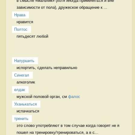
в смысле «мальчик» (хотя иногда применяться и вне 
зависимости от пола), дружеское обращение к ...
Нрава
нравится 
Полтос
пятьдесят любой 
Напуршить
испортить, сделать неправильно   
Синегал
алкоголик 
елдак
мужской половой орган, см 
фалос
Уханькаться
испачкаться 
тренить
это слово употребляют в том случае когда говорят не я 
пошел на тренировку/тренироваться, а в с...