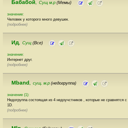
Бабабой
Сущ м.р
(Мемы)
,
значение:
Человек у которого много девушек.
(подробнее)
Ид
Сущ
(Все)
,
значение:
Интернет друг.
(подробнее)
Mband
сущ. м.р
(недогруппа)
,
значение (1):
Недогруппа состоящая из 4 недоучстников , которые не сравнятся с
1D.
(подробнее)