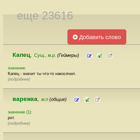
еще 23616
Добавить слово
Капец
Сущ., м.р.
(Геймеры)
,
значение:
Капец - значит ты что-то накосячил.
(подробнее)
варежка
м.п
(общие)
,
значение (1):
рот.
(подробнее)