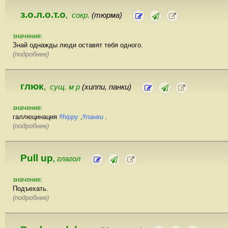
з.о.л.о.т.о
сокр.
(тюрма)
,
значение:
Знай однажды люди оставят тебя одного.
(подробнее)
глюк
сущ. м р
(хиппи, панки)
,
значение:
галлюцинация
#hippy
,
#панки
.
(подробнее)
Pull up
глагол
,
значение:
Подъехать.
(подробнее)